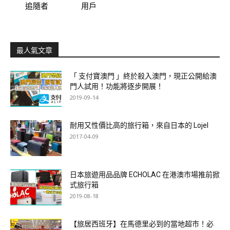
追隨者
用戶
最人氣文章
「 支付寶澳門 」終於殺入澳門，現正公開給澳
門人試用！功能將逐步開展！
2019-09-14
耐用又性價比高的旅行箱，來自日本的 Lojel
2017-04-09
日本旅遊用品品牌 ECHOLAC 在港澳市場推前掀
式旅行箱
2019-08-18
【旅居西班牙】在馬德里必到的當地超市！必