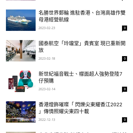
名勝世界郵輪 進駐香港、台灣高雄作雙
母港經營航線
2023-02-23
0
國泰航空「玲瓏堂」貴賓室 現已重新開
放
2023-02-18
0
新世紀福音戰士、幪面超人強勢登陸7
仔預購
2023-02-14
0
香港燈飾璀璨「 閃爍尖東耀香江2022
」傳情照耀尖東四十載
2022-12-13
0