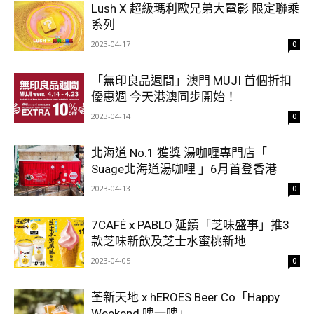
Lush X 超級瑪利歐兄弟大電影 限定聯乘
系列
2023-04-17
0
「無印良品週間」澳門 MUJI 首個折扣
優惠週 今天港澳同步開始！
2023-04-14
0
北海道 No.1 獲獎 湯咖喱專門店「
Suage北海道湯咖哩 」6月首登香港
2023-04-13
0
7CAFÉ x PABLO 延續「芝味盛事」推3
款芝味新飲及芝士水蜜桃新地
2023-04-05
0
荃新天地 x hEROES Beer Co「Happy
Weekend 啤一啤」