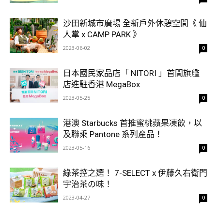
沙田新城市廣場 全新戶外休憩空間《 仙
人掌 x CAMP PARK 》
2023-06-02
0
日本國民家品店「 NITORI 」首間旗艦
店進駐香港 MegaBox
2023-05-25
0
港澳 Starbucks 首推蜜桃蘋果凍飲，以
及聯乘 Pantone 系列產品！
2023-05-16
0
綠茶控之選！ 7-SELECT x 伊藤久右衛門
宇治茶の味！
2023-04-27
0