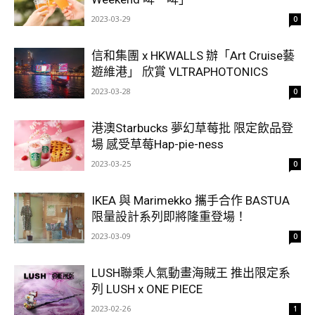
2023-03-29
0
信和集團 x HKWALLS 辦「Art Cruise藝
遊維港」 欣賞 VLTRAPHOTONICS
2023-03-28
0
港澳Starbucks 夢幻草莓批 限定飲品登
場 感受草莓Hap-pie-ness
2023-03-25
0
IKEA 與 Marimekko 攜手合作 BASTUA
限量設計系列即將隆重登場！
2023-03-09
0
LUSH聯乘人氣動畫海賊王 推出限定系
列 LUSH x ONE PIECE
2023-02-26
1