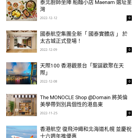
泰北廚師坐陣 船麵小店 Maenam 選址荃
灣
2022-12-12
0
國泰航空集團全新「 國泰實體店 」 於
太古城正式登場！
2022-12-09
0
天際100 香港觀景台「聖誕歡聚在天
際」
2022-12-08
0
The MONOCLE Shop @Domain 將英倫
美學帶到別具個性的港島東
2022-11-25
0
香港航空 復飛沖繩和北海道札幌 並慶祝
十六週年推優惠