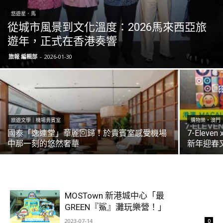
悠遊星．馬
從城市風景到文化溫度：2026馬來西亞旅
遊年，正式在香港奏響
旅報 編輯部
-
2026-01-30
旅遊文學｜機場貴賓室
購物樂‧澳門
國泰「逸連堂」華麗回歸！於貴賓室感受機場
7-Elev
中那一刻的悠然奢華
新年迎春
MOSTown 新港城中心「最
GREEN『鯊』灘玩樂營！」
2023-07-14
0