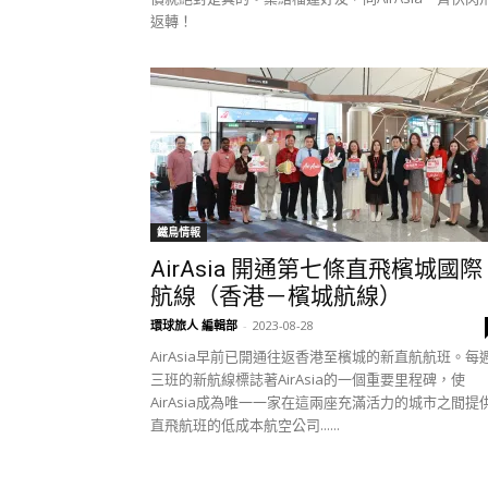
返轉！
鐵鳥情報
AirAsia 開通第七條直飛檳城國際
航線（香港－檳城航線）
環球旅人 編輯部
-
2023-08-28
AirAsia早前已開通往返香港至檳城的新直航航班。每
三班的新航線標誌著AirAsia的一個重要里程碑，使
AirAsia成為唯一一家在這兩座充滿活力的城市之間提
直飛航班的低成本航空公司......