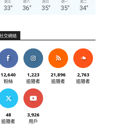
週五
週六
週日
週一
週二
33
°
36
°
35
°
35
°
34
°
社交網絡
12,640
1,223
21,896
2,763
粉絲
追隨者
追隨者
追隨者
48
3,926
追隨者
用戶