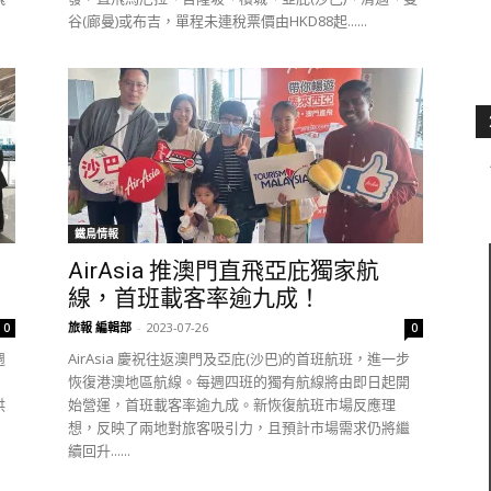
谷(廊曼)或布吉，單程未連稅票價由HKD88起......
鐵鳥情報
AirAsia 推澳門直飛亞庇獨家航
線，首班載客率逾九成！
旅報 編輯部
-
2023-07-26
0
0
週
AirAsia 慶祝往返澳門及亞庇(沙巴)的首班航班，進一步
恢復港澳地區航線。每週四班的獨有航線將由即日起開
供
始營運，首班載客率逾九成。新恢復航班市場反應理
想，反映了兩地對旅客吸引力，且預計市場需求仍將繼
續回升......