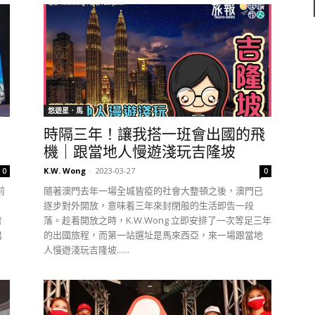
悠遊星．馬
時隔三年！讓我搭一班會出國的飛
機｜跟當地人慢遊淺玩吉隆坡
K.W. Wong
-
2023-03-27
0
0
前
隨著澳門去年一場全城皆疫的社會大整頓之後，澳門已
－
逐步對外開放，意味着三年來封閉般的生活即告一段
普
落。趁着開放之時，K.W.Wong 立即安排了一次等足三年
出
的出國旅程，而第一站選址是馬來西亞，來一場跟當地
人慢遊淺玩吉隆坡......