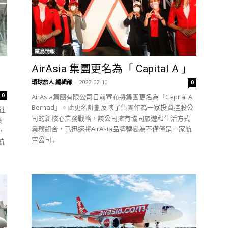
鐵鳥情報
AirAsia 集團更名為「 Capital A 」
環球旅人 編輯部
-
2022-02-10
0
0
AirAsia集團有限公司日前宣布將集團更名為「Capital A
Berhad」。此更名計劃反映了集團作為一家投資控股公
來往
司的新核心業務戰略，該公司擁有協同旅遊和生活方式
澳
業務組合，已迅速將AirAsia品牌轉變為不僅僅是一家航
，
空公司...
航