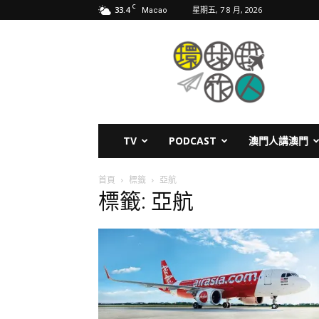
C
33.4
星期五, 7 8 月, 2026
Macao
環
球
旅
人
TV
PODCAST
澳門人講澳門
首頁
標籤
亞航
標籤: 亞航