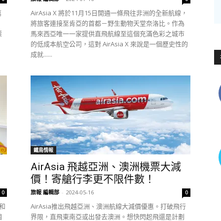
萬
AirAsia X 將於11月15日開通一條飛往非洲的全新航線，
，
將旅客連接至肯亞的首都－野生動物天堂奈洛比。作為
票
馬來西亞唯一一家提供直飛航線至這個充滿色彩之城市
的低成本航空公司，這對 AirAsia X 來說是一個歷史性的
成就......
鐵鳥情報
AirAsia 飛越亞洲、澳洲機票大減
價！寄艙行李更不限件數！
旅報 編輯部
-
2024-05-16
0
0
」和
AirAsia推出飛越亞洲、澳洲航線大減價優惠。打破飛行
目
界限，直飛東南亞或出發去澳洲。想快閃起飛還是計劃