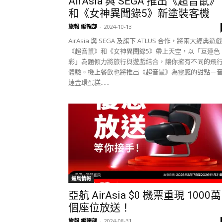
AirAsia 與 SEGA 推出《超音鼠》
和《女神異聞錄5》新塗裝客機
旅報 編輯部
-
2024-10-13
AirAsia 與 SEGA 及旗下 ATLUS 合作，將兩大經典遊戲
《超音鼠》和《女神異聞錄5》帶上天空，以「互連色
彩」為題傾力將旅行與遊戲結合，讓你擁有不同的飛
體驗。機上餐飲也將推出《超音鼠》為靈感的甜點－
速金環蛋糕......
鐵鳥情報
亞航 AirAsia $0 機票重現 1000萬
個座位放送！
旅報 編輯部
-
2024-08-31