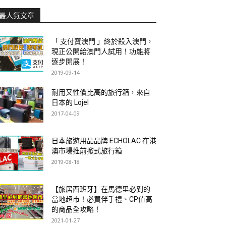
最人氣文章
「 支付寶澳門 」終於殺入澳門，
現正公開給澳門人試用！功能將
逐步開展！
2019-09-14
耐用又性價比高的旅行箱，來自
日本的 Lojel
2017-04-09
日本旅遊用品品牌 ECHOLAC 在港
澳市場推前掀式旅行箱
2019-08-18
【旅居西班牙】在馬德里必到的
當地超市！必買伴手禮、CP值高
的商品全攻略！
2021-01-27