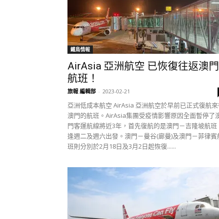
鐵鳥情報
AirAsia 亞洲航空 已恢復往返澳門
航班！
旅報 編輯部
-
2023-02-21
亞洲低成本航空 AirAsia 亞洲航空於早前已正式復航
澳門的航班。AirAsia集團受疫情影響原因全面暫停了
門客運航線將近3年，首先復航的是澳門－吉隆坡航班
逢週二及週六出發。澳門－曼谷(廊曼)及澳門－菲律賓
班則分別於2月18日及3月2日起恢復......