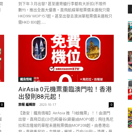
開
到下年３月出發? 甚至連寄艙行李都有大折扣(不限件
創
數!!!)，推出全面大優惠。直飛航線單程票價未連稅只需
HKD99/ MOP157起。甚至出發去澳洲單程票價未連稅只
需HKD 830起......
鐵鳥情報
AirAsia 0元機票重臨澳門啦！香港
出發則88元起！
旅報 編輯部
-
2023-10-17
0
0
以
【激安｜鐵鳥情報】AirAsia 推「0蚊機票」！！由澳門
榴
出發，直飛亞庇(沙巴)和曼谷(廊曼)由MOP0起；飛往馬尼
撼
拉和吉隆坡的單程未連稅票價由MOP208起。由香港出
飛
發，直飛馬尼拉、吉隆坡、檳城、亞庇(沙巴)、清邁、曼