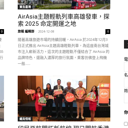
寶島臺灣
AirAsia主題輕軌列車高雄發車，探
索 2025 命定開運之地
旅報 編輯部
-
2024-12-08
0
0
慶
隨著高雄旅遊市場的持續回暖，AirAsia 於2024年12月3
未
日正式推出 AirAsia主題高雄輕軌列車，為這座南台灣城
65
市注入嶄新活力。這次的主題輕軌不僅結合了 AirAsia 的
行
品牌特色，還融入濃厚的旅行氛圍，乘客仿佛登上飛機
電
一般......
名
姓
你
鐵鳥情報