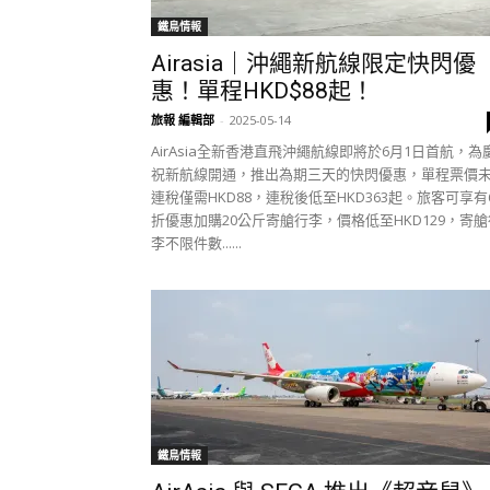
鐵鳥情報
Airasia｜沖繩新航線限定快閃優
惠！單程HKD$88起！
旅報 編輯部
-
2025-05-14
AirAsia全新香港直飛沖繩航線即將於6月1日首航，為
祝新航線開通，推出為期三天的快閃優惠，單程票價
連稅僅需HKD88，連稅後低至HKD363起。​​旅客可享有
折優惠加購20公斤寄艙行李，價格低至HKD129，寄艙
李不限件數......
鐵鳥情報