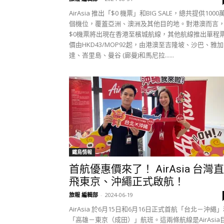
AirAsia 推出「$0 機票」和BIG SALE，總共提供1000
個機位，覆蓋亞洲、澳洲及其他目的地。對港澳而言
$0機票將出現在香港至檳城航線，其他航線推出單程
價由HKD43/MOP92起，由港澳至吉隆坡、沙巴、雅加
達、峇里島、曼谷 (廊曼)和馬尼拉......
鐵鳥情報
首航優惠價來了！ AirAsia 台灣直
飛東京、沖繩正式啟航！
旅報 編輯部
-
2024-06-19
AirAsia 於6月15日和6月16日正式首航「台北－沖繩
「高雄－東京（成田）」航班。這兩條航線是AirAsia