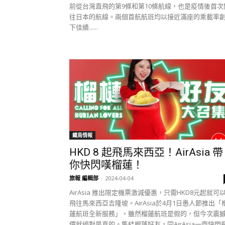
前從台灣直飛的第9條和第10條航線，也是疫情後首次
往日本的航線。兩個首航航班均以接近滿座的乘載率
下佳績......
鐵鳥情報
HKD 8 起飛馬來西亞！AirAsia 帶
你快閃嘆榴蓮！
旅報 編輯部
-
2024-04-04
AirAsia 推出限定機票激減優惠，只需HKD8元起就可
飛往馬來西亞吉隆坡。AirAsia於4月1日愚人節推出「
蓮航班全新服務」，雖然榴蓮航班是假的，但今次震
價就絕對是真的。集結榴蓮好友，同AirAsia一齊快閃