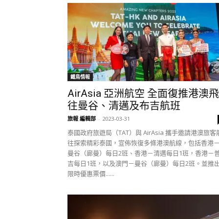
鐵鳥情報
AirAsia 亞洲航空 全面復推港澳飛
往曼谷、清邁及布吉航班
旅報 編輯部
-
2023-03-31
泰國政府旅遊局（TAT）與 AirAsia 攜手邀請港澳旅客
往探索精彩泰國，宣佈恢復多條港澳航線，包括香港
曼谷（廊曼）每日2班、香港－清邁每日1班，香港－
吉每日1班，以及澳門－曼谷（廊曼）每日2班。並推
限時優惠票價......