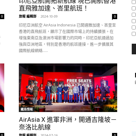
印尼亞航開拓新航線 現已開航香港
直飛雅加達、峇里航班！
旅報 編輯部
-
2024-10-09
0
0
印尼亞洲航空 AirAsia Indonesia 已開通雅加達、峇里至
香港的直飛航班，顯示了在國際市場上的持續擴張。在
行
增強東南亞及澳洲市場影響力的同時，印尼亞航通過加
音
強與亞洲地區，特別是香港的航班連接，進一步擴展其
國際航線網絡......
鐵鳥情報
AirAsia X 進軍非洲，開通吉隆坡－
奈洛比航線
旅報 編輯部
-
2024-07-16
0
0