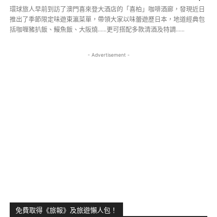
環球旅人早前到訪了澳門喜來登大酒店的「喜柏」咖啡酒廊，發現近日
推出了季節限定味遊東瀛菜單，帶領大家以味蕾遊歷日本，地道經典包
括咖喱豬扒飯、鰻魚飯、大阪燒......更可搭配多款清酒及特調......
- Advertisement -
免費取得《旅報》及旅遊懶人包！