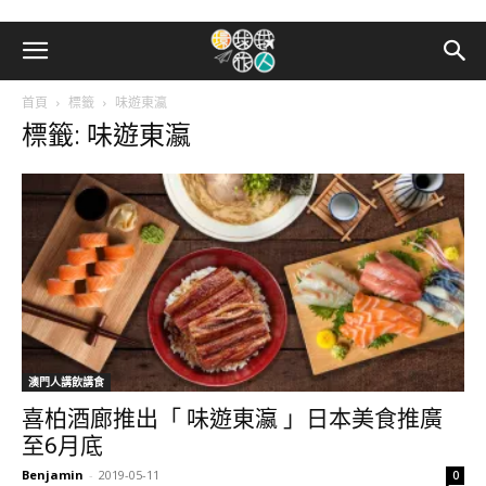
首頁
標籤
味遊東瀛
標籤: 味遊東瀛
澳門人講飲講食
喜柏酒廊推出「 味遊東瀛 」日本美食推廣
至6月底
Benjamin
-
2019-05-11
0