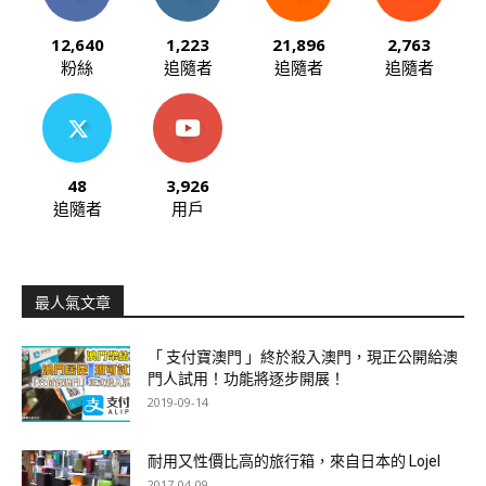
12,640
1,223
21,896
2,763
粉絲
追隨者
追隨者
追隨者
48
3,926
追隨者
用戶
最人氣文章
「 支付寶澳門 」終於殺入澳門，現正公開給澳
門人試用！功能將逐步開展！
2019-09-14
耐用又性價比高的旅行箱，來自日本的 Lojel
2017-04-09