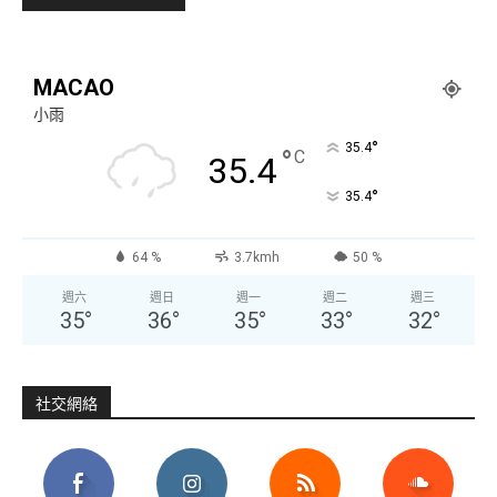
MACAO
小雨
°
35.4
°
C
35.4
°
35.4
64 %
3.7kmh
50 %
週六
週日
週一
週二
週三
35
°
36
°
35
°
33
°
32
°
社交網絡