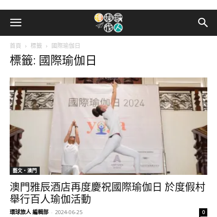
首頁
標籤
國際瑜伽日
標籤: 國際瑜伽日
藝文‧澳門
澳門雅辰酒店再度慶祝國際瑜伽日 於度假村
舉行百人瑜伽活動
環球旅人 編輯部
-
2024-06-25
0