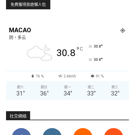
MACAO
阴，多云
°
30.8
°
C
30.8
°
30.8
76 %
2.6kmh
91 %
週六
週日
週一
週二
週三
31
°
36
°
34
°
33
°
32
°
社交網絡