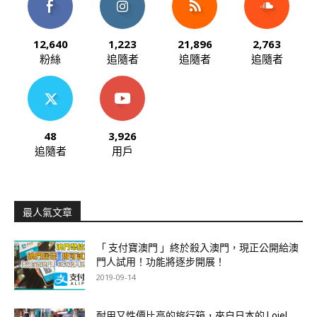
12,640
1,223
21,896
2,763
粉絲
追隨者
追隨者
追隨者
48
3,926
追隨者
用戶
最人氣文章
「 支付寶澳門 」終於殺入澳門，現正公開給澳
門人試用！功能將逐步開展！
2019-09-14
耐用又性價比高的旅行箱，來自日本的 Lojel