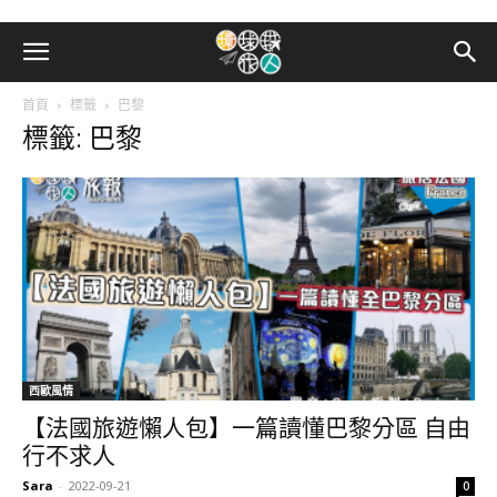
首頁
標籤
巴黎
標籤: 巴黎
西歐風情
【法國旅遊懶人包】一篇讀懂巴黎分區 自由
行不求人
Sara
-
2022-09-21
0