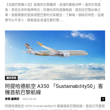
【法國巴黎懶人包】高聳的巴黎鐵塔、浪漫的塞納河畔。漫步於西堤
島，享受左岸的咖啡時光；欣賞右岸的高雅歌劇，是到訪巴黎必做之
事。旅客需要的是搞清楚巴黎的分區概念，了解每一個區的特色，這樣
便可以不求人，輕鬆遊走浪漫花都巴黎......
鐵鳥情報
阿提哈德航空 A350 「Sustainability50」客
機首航巴黎航線
旅報 編輯部
-
2022-04-09
0
阿提哈德航空 A350 Sustainability50 客機首航巴黎航線。是該公司運營