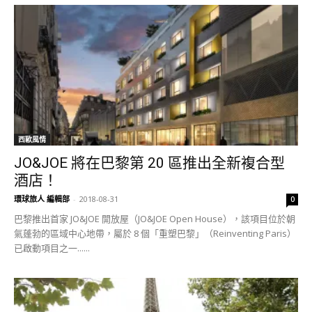
西歐風情
JO&JOE 將在巴黎第 20 區推出全新複合型
酒店！
環球旅人 編輯部
-
2018-08-31
0
巴黎推出首家 JO&JOE 開放屋（JO&JOE Open House），該項目位於朝
氣蓬勃的區域中心地帶，屬於 8 個「重塑巴黎」（Reinventing Paris）
已啟動項目之一......