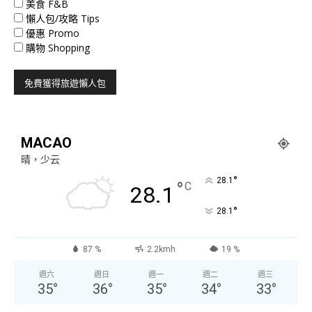
美食 F&B
懶人包/攻略 Tips
優惠 Promo
購物 Shopping
MACAO
晴，少云
°
28.1
°
C
28.1
°
28.1
87 %
2.2kmh
19 %
週六
週日
週一
週二
週三
35
°
36
°
35
°
34
°
33
°