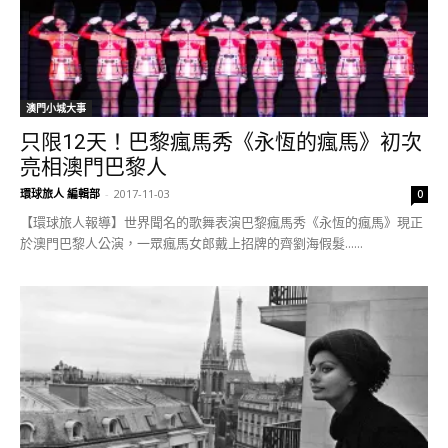
澳門小城大事
只限12天！巴黎瘋馬秀《永恆的瘋馬》初次
亮相澳門巴黎人
環球旅人 編輯部
-
2017-11-03
0
【環球旅人報導】世界聞名的歌舞表演巴黎瘋馬秀《永恆的瘋馬》現正
於澳門巴黎人公演，一眾瘋馬女郎戴上招牌的齊劉海假髮......