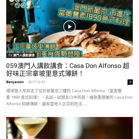
TV.澳門人講飲講食
059澳門人講飲講食：Casa Don Alfonso 超
好味正宗拿坡里意式薄餅！
Benjamin
-
2017-12-01
0
環球旅人早前去了位於新葡京三樓的 Casa Don Alfonso（當奧豐
素 1890 意式料理），去試一試朋友口中所說，幾款重開後的 Casa Don
Alfonso 招牌薄餅，還有當地人正宗的吃法......