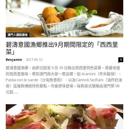
澳門人講飲講食
碧濤意國漁鄉推出9月期間限定的「西西里
菜」
Benjamin
-
2017-09-12
0
碧濤意國漁鄉，由即日起至 9 月 30 日推出西西里特色菜單，將最地道
的西西里風味，帶到澳門與大家一眾品嚐，如 Arancini（炸米飯球）、
Pasta con le sarde（沙甸魚意粉）、以及Cannoli Sicifiani（油炸奶油
卷）這幾款傳統特色餐點，均會原味登場。每款菜式價格由澳門幣 98
元起......