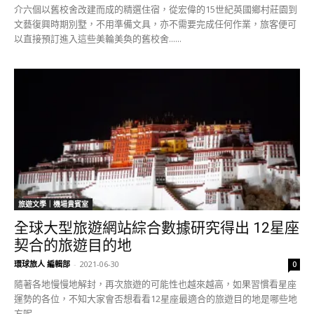
介六個以舊校舍改建而成的精選住宿，從宏偉的15世紀英國鄉村莊園到
文藝復興時期別墅，不用準備文具，亦不需要完成任何作業，旅客便可
以直接預訂進入這些美輪美奐的舊校舍......
旅遊文學｜機場貴賓室
全球大型旅遊網站綜合數據研究得出 12星座
契合的旅遊目的地
環球旅人 編輯部
-
2021-06-30
0
隨著各地慢慢地解封，再次旅遊的可能性也越來越高，如果習慣看星座
運勢的各位，不知大家會否想看看12星座最適合的旅遊目的地是哪些地
方呢......