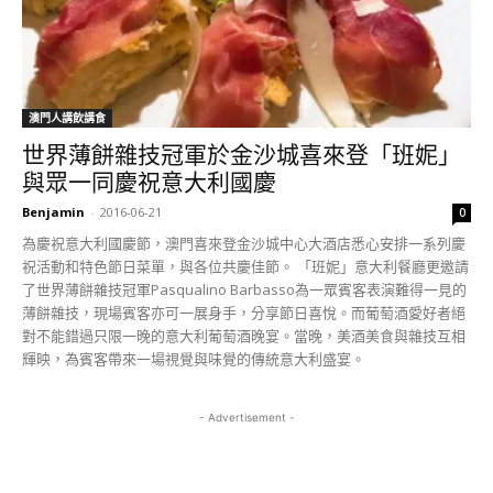
澳門人講飲講食
世界薄餅雜技冠軍於金沙城喜來登「班妮」
與眾一同慶祝意大利國慶
Benjamin
-
2016-06-21
0
為慶祝意大利國慶節，澳門喜來登金沙城中心大酒店悉心安排一系列慶
祝活動和特色節日菜單，與各位共慶佳節。 「班妮」意大利餐廳更邀請
了世界薄餅雜技冠軍Pasqualino Barbasso為一眾賓客表演難得一見的
薄餅雜技，現場賓客亦可一展身手，分享節日喜悅。而葡萄酒愛好者絕
對不能錯過只限一晚的意大利葡萄酒晚宴。當晚，美酒美食與雜技互相
輝映，為賓客帶來一場視覺與味覺的傳統意大利盛宴。
- Advertisement -