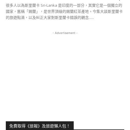
很多人以為斯里蘭卡 Sri-Lanka 是印度的一部分，其實它是一個獨立的
國家，舊稱「錫蘭」，是世界頂級的錫蘭紅茶產地。今集大談斯里蘭卡
的旅遊點滴，以及糾正大家對斯里蘭卡錯誤的觀念......
- Advertisement -
免費取得《旅報》及旅遊懶人包！