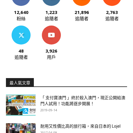
12,640
1,223
21,896
2,763
粉絲
追隨者
追隨者
追隨者
48
3,926
追隨者
用戶
最人氣文章
「 支付寶澳門 」終於殺入澳門，現正公開給澳
門人試用！功能將逐步開展！
2019-09-14
耐用又性價比高的旅行箱，來自日本的 Lojel
2017-04-09