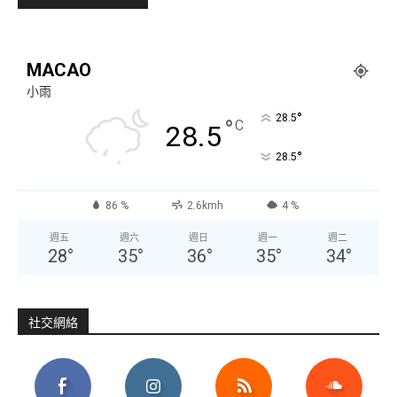
MACAO
小雨
°
28.5
°
C
28.5
°
28.5
86 %
2.6kmh
4 %
週五
週六
週日
週一
週二
28
°
35
°
36
°
35
°
34
°
社交網絡