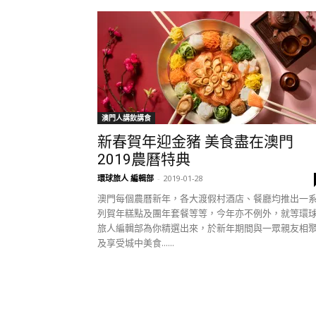
澳門人講飲講食
新春賀年迎金豬 美食盡在澳門
2019農曆特典
環球旅人 編輯部
-
2019-01-28
澳門每個農曆新年，各大渡假村酒店、餐廳均推出一
列賀年糕點及團年套餐等等，今年亦不例外，就等環
旅人編輯部為你精選出來，於新年期間與一眾親友相
及享受城中美食......