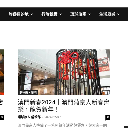
旅遊目的地
行旅錦囊
環球旅團
生活風尚
購物樂‧澳門
店
澳門新春2024｜澳門葡京人新春齊
樂，龍賀新年！
環球旅人 編輯部
-
2024-02-07
0
0
彩
澳門葡京人準備了一系列賀年活動與優惠，與大家一同