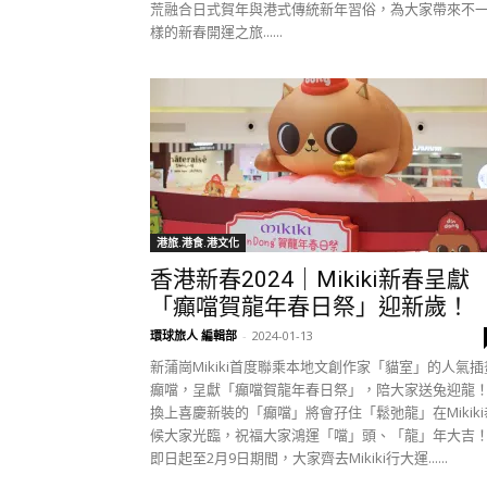
荒融合日式賀年與港式傳統新年習俗，為大家帶來不
樣的新春開運之旅......
港旅.港食.港文化
香港新春2024｜Mikiki新春呈獻
「癲噹賀龍年春日祭」迎新歲！
環球旅人 編輯部
-
2024-01-13
新蒲崗Mikiki首度聯乘本地文創作家「貓室」的人氣插
癲噹，呈獻「癲噹賀龍年春日祭」，陪大家送兔迎龍
換上喜慶新裝的「癲噹」將會孖住「鬆弛龍」在Mikiki
候大家光臨，祝福大家鴻運「噹」頭、「龍」年大吉
即日起至2月9日期間，大家齊去Mikiki行大運......