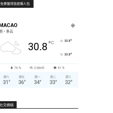
MACAO
阴，多云
°
30.8
°
C
30.8
°
30.8
76 %
2.6kmh
91 %
週六
週日
週一
週二
週三
31
°
36
°
34
°
33
°
32
°
社交網絡