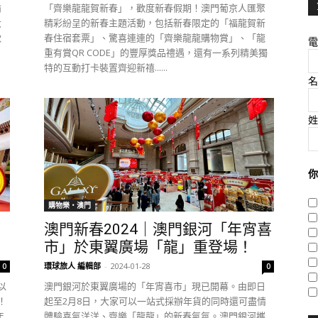
愉
「齊樂龍龍賀新春」，歡度新春假期！澳門葡京人匯聚
大
精彩紛呈的新春主題活動，包括新春限定的「福龍賀新
款
春住宿套票」、驚喜連連的「齊樂龍龍購物賞」、「龍
電
重有賞QR CODE」的豐厚獎品禮遇，還有一系列精美獨
特的互動打卡裝置齊迎新禧......
名
姓
你
購物樂‧澳門
澳門新春2024｜澳門銀河「年宵喜
市」於東翼廣場「龍」重登場！
環球旅人 編輯部
-
2024-01-28
0
0
以
澳門銀河於東翼廣場的「年宵喜市」現已開幕。由即日
！
起至2月8日，大家可以一站式採辦年貨的同時還可盡情
年
體驗喜氣洋洋、齊樂「龍龍」的新春氣氛。澳門銀河攜