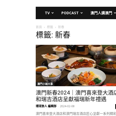
TV
PODCAST
澳門人講澳門
首頁
標籤
新春
標籤: 新春
澳門小城大事
澳門新春2024｜澳門喜來登大酒
和瑞吉酒店呈獻福瑞新年禮遇
環球旅人 編輯部
-
2024-02-08
澳門喜來登大酒店和澳門瑞吉酒店匠心呈獻一系列精