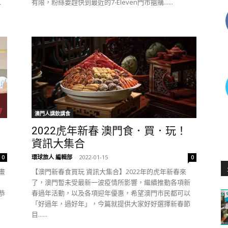
有限，粉絲要趕快到最近的7-Eleven門市搶購......
一
澳門人講飲講食
2022虎年新春 澳門食．買．玩！
資訊大集合
環球旅人 編輯部
-
2022-01-15
0
0
畫
【澳門新春食買玩 資訊大集合】2022年的虎年新春來
！
了，澳門暫未受最新一波疫情所影響，繼續推動各項新
恭
春過年活動，以及各項迎年優惠，希望澳門市民都可以
！
「好過年，過好年」，今篇就提供大家好好選擇新春節
目......