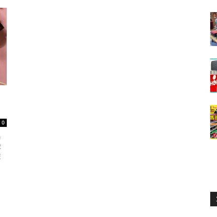
0
系
球
聚