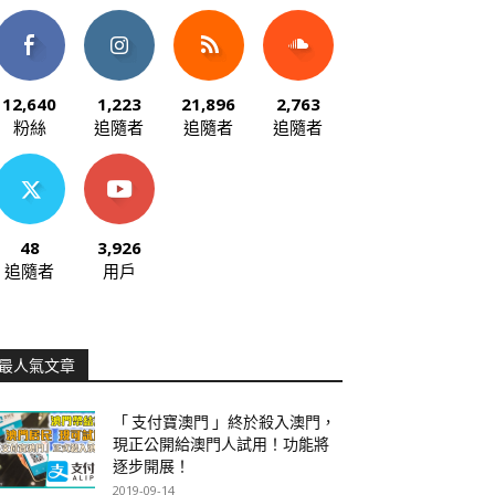
12,640
1,223
21,896
2,763
粉絲
追隨者
追隨者
追隨者
48
3,926
追隨者
用戶
最人氣文章
「 支付寶澳門 」終於殺入澳門，
現正公開給澳門人試用！功能將
逐步開展！
2019-09-14