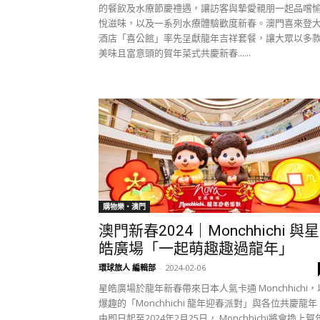
的餐飲及水療節慶禮遇，讓訪客與摯愛親朋一起品嚐
悅滋味，以及一系列水療體驗歡度新春。澳門喜來登
酒店「喜公館」率先呈獻龍年吉祥套餐，讓大眾以多
美味且富意頭的賀年菜式共慶新春......
購物樂‧澳門
澳門新春2024｜Monchhichi 與星
皓廣場「一起萌趣趣過龍年」
環球旅人 編輯部
-
2024-02-06
星皓廣場於龍年新春帶來日本人氣卡通 Monchhichi，
爆趣的「Monchhichi 龍年迎春派對」與各位共慶龍年
由即日起至2024年2月25日， Monchhichi將會換上賀