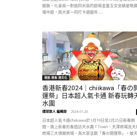
服裝，化身爲一對逾四米高的超萌金童玉女坐鎮星皓
場中庭，與大家一同打卡過龍年......
港旅.港食.港文化
香港新春2024｜chiikawa「春の
運祭」日本超人氣卡通 新春玩轉
水圍
環球旅人 編輯部
-
2024-01-20
日本超人氣卡通chiikawa於1月19日至2月25日新春期
間，換上新春形象造訪天水圍 T.Town、天澤商場及天
商場三大領展商場，為大家呈獻「春の開運祭」，破