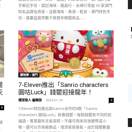
廣
手鉅記手信、斌記海味、龍昌行、永順行等逾 30 家澳門
知名品牌及商家，呈獻海味、美酒、乾貨、澳門特色手
信、喜慶盆栽等數千款賀年精選商品......
購物樂‧澳門
開
7-Eleven推出「Sanrio characters
天
圓咕Luck」錢罌迎接龍年！
環球旅人 編輯部
-
2024-01-14
0
0
7-Eleven特別推出與Sanrio合作的8款「Sanrio
characters 圓咕Luck」新春錢罌。每款錢罌有不同的祝
福語，寓意龍年吉星高照。不僅可用來存放硬幣或小
瑞
物，還可以作為裝飾品，增添家居喜氣。由於錢罌數量
天