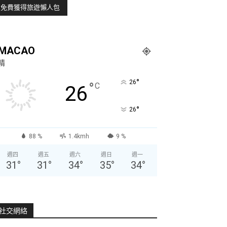
MACAO
晴
°
26
°
C
26
°
26
88 %
1.4kmh
9 %
週四
週五
週六
週日
週一
31
°
31
°
34
°
35
°
34
°
社交網絡