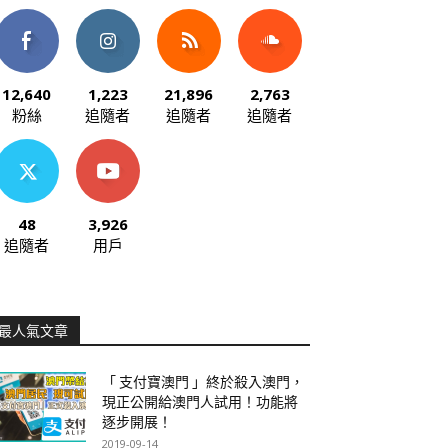
12,640
1,223
21,896
2,763
粉絲
追隨者
追隨者
追隨者
48
3,926
追隨者
用戶
最人氣文章
「 支付寶澳門 」終於殺入澳門，
現正公開給澳門人試用！功能將
逐步開展！
2019-09-14