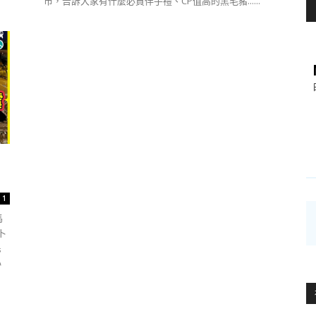
市，告訴大家有什麼必買伴手禮、CP值高的黑毛豬......
1
馬
卜
民
心