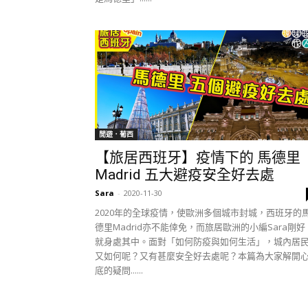
閒遊．葡西
【旅居西班牙】疫情下的 馬德里
Madrid 五大避疫安全好去處
Sara
-
2020-11-30
2020年的全球疫情，使歐洲多個城市封城，西班牙的
德里Madrid亦不能倖免，而旅居歐洲的小編Sara剛好
就身處其中。面對「如何防疫與如何生活」，城內居
又如何呢？又有甚麼安全好去處呢？本篇為大家解開
底的疑問......