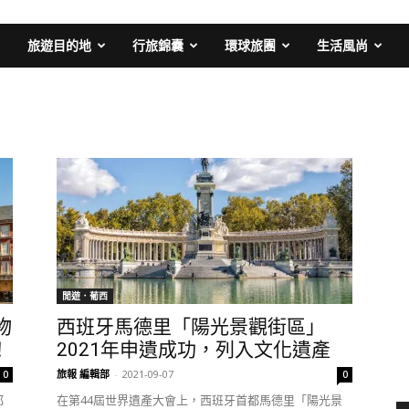
旅遊目的地
行旅錦囊
環球旅團
生活風尚
閒遊．葡西
物
西班牙馬德里「陽光景觀街區」
！
2021年申遺成功，列入文化遺產
旅報 編輯部
-
2021-09-07
0
0
都
在第44屆世界遺產大會上，西班牙首都馬德里「陽光景