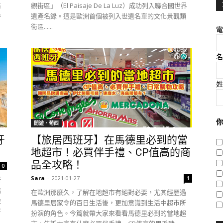
藝
觀街區」（El Paisaje De La Luz）成功列入聯合國世界
特
遺產名錄。這是歐洲首個被列入世遺名單的文化景觀類
街區......
電
名
姓
你
閒遊．葡西
牙
【旅居西班牙】在馬德里必到的當
地超市！必買伴手禮、CP值高的商
品全攻略！
0
Sara
-
2021-01-27
1
新
指
在歐洲那麼久，了解在地超市有絕對必要，尤其經歷過
推
馬德里居家令的百日生活後，更加意識到生活中超市所
將
扮演的角色。今篇就帶大家來看看馬德里必到的當地超