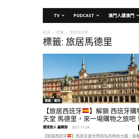
TV
PODCAST
澳門人講澳門
首頁
標籤
旅居馬德里
標籤: 旅居馬德里
閒遊．葡西
【旅居西班牙
】解鎖 西班牙購
天堂 馬德里，來一場購物之旅吧
環球旅人 編輯部
-
2021-11-24
【旅居西班牙
】西班牙是世界知名的時尚大國，首