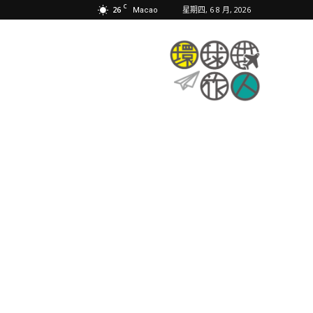
C
26
星期四, 6 8 月, 2026
Macao
環
球
旅
人