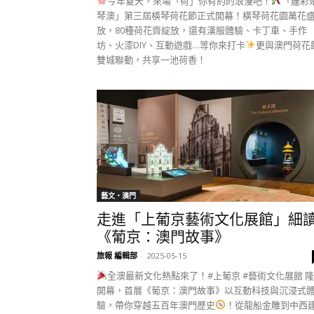
今年夏天，來場「荷」你有約的浪漫吧！
「蓮彩
琴澳」第三屆橫琴荷花節正式開幕！橫琴荷花園萬花
放，80種荷花齊綻放，還有漢服體驗、卡丁車、手作
坊、火漆DIY、互動遊戲…等你來打卡
更與澳門荷花
雙城聯動，共享一池荷香！
藝文‧澳門
走進「上葡京藝術文化展館」細
《葡京：澳門故事》
旅報 編輯部
-
2025-05-15
全澳最新文化熱點來了！#上葡京 #藝術文化展館 
開幕，首展《葡京：澳門故事》以互動科技與沉浸式
驗，帶你穿越五百年澳門歷史
！從龍船金雕到中西