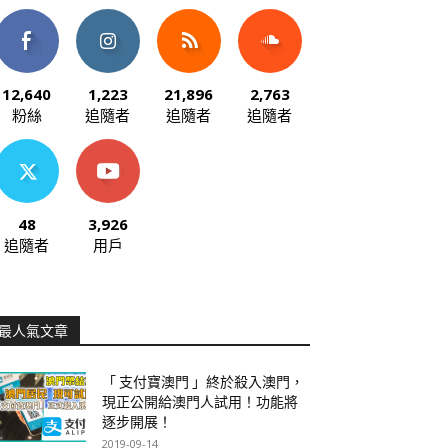
12,640
1,223
21,896
2,763
粉絲
追隨者
追隨者
追隨者
48
3,926
追隨者
用戶
最人氣文章
「 支付寶澳門 」終於殺入澳門，
現正公開給澳門人試用！功能將
逐步開展！
2019-09-14