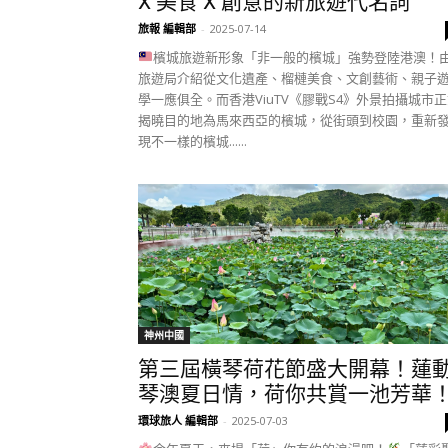
X 美食 X 創意的新旅遊代名詞
旅報 編輯部
-
2025-07-14
檳城旅遊新形象「非一般的檳城」強勢登陸港澳！
旅遊局介紹從文化遺產、榴槤美食、文創藝術、親子
學一應俱全。而香港ViuTV《膠戰S4》外景拍攝城市
揭曉目的地為馬來西亞的檳城，從街頭到校園，重新
現不一樣的檳城......
神州中國
第三屆橫琴荷花節盛大開幕！蓮
琴澳夏日情，荷你共賞一池芳華
環球旅人 編輯部
-
2025-07-03