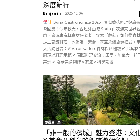
深度紀行
Benjamin
-
2025-12-06
Soria Gastronómica 2025 · 國際蘑菇料理與旅
會回歸！今年秋天，西班牙山城 Soria 再次迎來世界
廚、旅遊專家與食材研究者，探索「蘑菇」如何從森
走上高級料理、冰淇淋、素食、甚至永續旅遊模式。
天活動包含：✔ Valonsadero森林採菇體驗 ✔ 米其林
廚現場料理示範 ✔ 國際料理交流：印度、加拿大、拉
美洲 ✔ 蘑菇美食創作 × 旅遊 × 科學論壇......
悠遊星．馬
「非一般的檳城」魅力登港：文