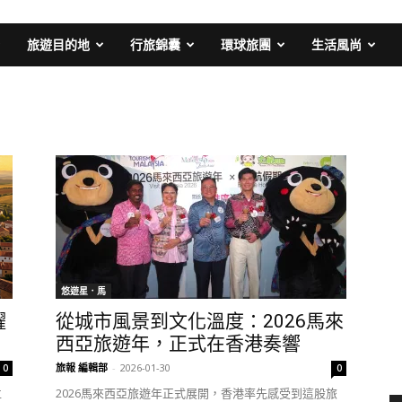
旅遊目的地
行旅錦囊
環球旅團
生活風尚
悠遊星．馬
耀
從城市風景到文化溫度：2026馬來
西亞旅遊年，正式在香港奏響
旅報 編輯部
-
2026-01-30
0
0
位
2026馬來西亞旅遊年正式展開，香港率先感受到這股旅