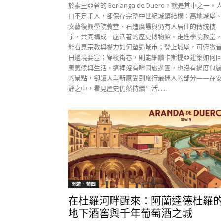
於索里亞省的 Berlanga de Duero，就是其中之一。
口不足千人，卻保存完整中世紀城鎮結構：高地城堡
文藝復興學院教堂、石造廣場與仍有人居住的傳統樓
宇，共同構成一座活著的歷史博物館。走進學院教堂
能看見宗教與權力如何塑造城市；登上城堡，可俯瞰
日邊境要塞；穿梭街巷，則能細讀卡斯提亞建築如何
應氣候與生活。這裡沒有喧鬧旅遊團，也沒有過度包
的景點，卻讓人重新感受到旅行最迷人的部分——在
靜之中，看見歷史仍然持續生活......
閒遊．葡西
在杜羅河畔醒來：阿蘭達德杜羅
地下酒窖與千年葡萄酒之城