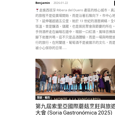
Benjamin
-
2026-01-22
走進西班牙 Ribera del Duero 產區的核心城市，真
的旅程不是從廣場開始，而是沿著石階向下。市中心
下，延伸著超過五公里、始於 13 世紀的酒窖網絡，全
恆溫，曾是釀酒、儲藏，也是居民聚會與節慶的所在
手持酒杯走在幽暗石道中，啜飲一口紅酒，風味彷彿
腳下岩層共鳴。這不只是品酒體驗，而是一場與時間
行的旅行。在阿蘭達，葡萄酒不是被展示的文化，而
被小心保存的日常......
閒遊．葡西
第九屆索里亞國際蘑菇烹飪與旅
大會 (Soria Gastronómica 2025)