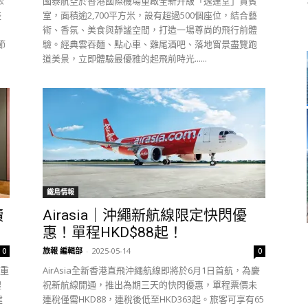
聚
國泰航空於香港國際機場重啟全新升級「逸連堂」貴賓
盛
室，面積逾2,700平方米，設有超過500個座位，結合藝
術、香氛、美食與靜謐空間，打造一場尊尚的飛行前體
節
驗。經典雲吞麵、點心車、雞尾酒吧、落地窗景盡覽跑
道美景，立即體驗最優雅的起飛前時光......
鐵鳥情報
讀
Airasia｜沖繩新航線限定快閃優
惠！單程HKD$88起！
旅報 編輯部
-
2025-05-14
0
0
隆重
AirAsia全新香港直飛沖繩航線即將於6月1日首航，為慶
體
祝新航線開通，推出為期三天的快閃優惠，單程票價未
建
連稅僅需HKD88，連稅後低至HKD363起。​​旅客可享有65