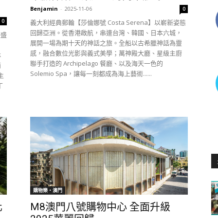
Benjamin
-
2025-11-06
0
0
義大利經典郵輪【莎倫娜號 Costa Serena】以嶄新姿態
回歸亞洲。從香港啟航，串連台灣、韓國、日本六城，
遊盛
展開一場為期十天的神話之旅。全船以古希臘神話為靈
名
感，融合數位光影與義式美學；萬神殿大廳、星級主廚
林
聯手打造的 Archipelago 餐廳、以及海天一色的
兩
Solemio Spa，讓每一刻都成為海上藝術......
主
丁
購物樂‧澳門
化
M8澳門八號購物中心 全面升級