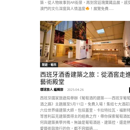
築、從人物故事到AR街景，再到宮廷瑰寶藏品展，感
澳門的文化深度與人情溫度
！展覽免費......
閒遊．葡西
西班牙酒香建築之旅：從酒窖走
藝術殿堂
環球旅人 編輯部
-
2025-04-26
西班牙國家旅遊局舉辦《葡萄酒的建築——西班牙葡
酒之路》主題展至5月11日，免費入場！集結七大酒莊
六位世界級建築大師，包括蓋里、卡拉特拉瓦、福斯
等普利茲克建築獎得主的經典之作，帶你探索葡萄酒
何與建築美學共鳴。無論是葡萄酒迷、建築控，還是
愛藝術與旅行的你，都不容錯過......