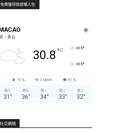
MACAO
阴，多云
°
30.8
°
C
30.8
°
30.8
76 %
2.6kmh
91 %
週六
週日
週一
週二
週三
31
°
36
°
34
°
33
°
32
°
社交網絡