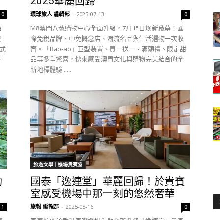
2025華麗回歸
環球旅人 編輯部
-
2025-07-13
0
0
由
M8澳門八號購物中心全面升級，7月15日煥新啟幕！國
遊
際免稅品牌、中免概念店、潮流名品與生活選物一次收
正式
齊。「Bao-ao」巨型裝置、買一送一、滿額禮、限定甜
發
品等多重驚喜，快來感受澳門文化與購物完美結合的全
新地標體驗......
旅遊文學｜機場貴賓室
動
國泰「逸連堂」華麗回歸！於貴賓
！
室感受機場中那一刻的悠然奢華
旅報 編輯部
-
2025-05-16
1
0