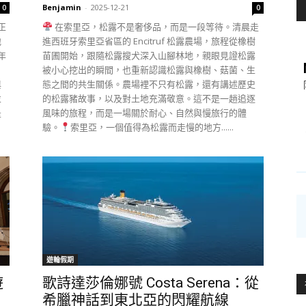
Benjamin
-
2025-12-21
0
0
正
在索里亞，松露不是奢侈品，而是一段等待。清晨走
地
進西班牙索里亞省區的 Encitruf 松露農場，旅程從橡樹
年
苗圃開始，跟隨松露搜犬深入山腳林地，親眼見證松露
。
被小心挖出的瞬間，也重新認識松露與橡樹、菇菌、生
與
態之間的共生關係。農場裡不只有松露，還有講述歷史
並
的松露豬故事，以及對土地充滿敬意。這不是一趟追逐
是
風味的旅程，而是一場關於耐心、自然與慢旅行的體
驗。
索里亞，一個值得為松露而走慢的地方......
遊輪假期
遊
歌詩達莎倫娜號 Costa Serena：從
希臘神話到東北亞的閃耀航線