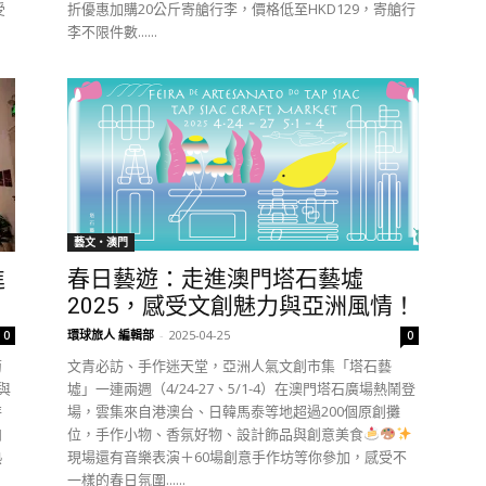
受
折優惠加購20公斤寄艙行李，價格低至HKD129，寄艙行
李不限件數......
藝文‧澳門
進
春日藝遊：走進澳門塔石藝墟
2025，感受文創魅力與亞洲風情！
環球旅人 編輯部
-
2025-04-25
0
0
萄
文青必訪、手作迷天堂，亞洲人氣文創市集「塔石藝
與
墟」一連兩週（4/24-27、5/1-4）在澳門塔石廣場熱鬧登
特
場，雲集來自港澳台、日韓馬泰等地超過200個原創攤
如
位，手作小物、香氛好物、設計飾品與創意美食
熱
現場還有音樂表演＋60場創意手作坊等你參加，感受不
一樣的春日氛圍......