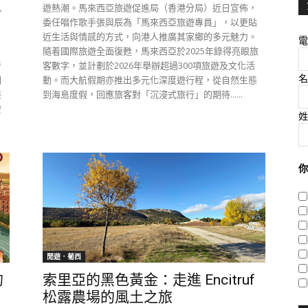
人
遊熱潮。馬來西亞旅遊促進局（香港分局）近日宣佈，
、
委任唱作歌手張與辰為「馬來西亞旅遊專員」，以更貼
近生活與情感的方式，向港人推廣其家鄉的多元魅力。
電
，
隨着國際旅遊全面復甦，馬來西亞於2025年錄得亮眼旅
昔
客數字，並計劃於2026年舉辦超過300項旅遊及文化活
名
回
動。而大航假期亦推出多元化深度遊行程，從自然生態
裝
到海島度假，回應旅客對「沉浸式旅行」的期待......
安
姓
你
閒遊．葡西
的
索里亞的黑色黃金：走進 Encitruf
松露農場的風土之旅