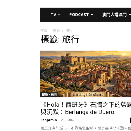
TV
PODCAST
澳門人講澳門
首頁
標籤
旅行
標籤: 旅行
閒遊．葡西
《Hola！西班牙》石牆之下的榮
與沉默：Berlanga de Duero
Benjamin
-
2026-06-13
西班牙有些城市，不靠名氣取勝，而是靠時間沉澱。