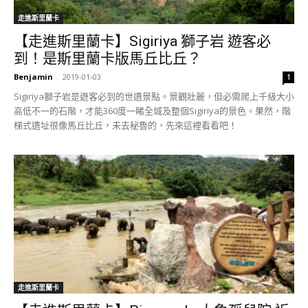
走進斯里蘭卡
【走進斯里蘭卡】Sigiriya 獅子岩 遊客必
到！是斯里蘭卡版馬丘比丘？
Benjamin
-
2019-01-03
1
Sigiriya獅子岩是遊客必到的世遺景點。景觀壯麗，但必需爬上千級大小
高低不一的石階，才能360度一睹全城及整個Sigiriya的景色。果然，階
梯式遺址很像馬丘比丘，未去秘魯的，先來這裡看看吧！
走進斯里蘭卡