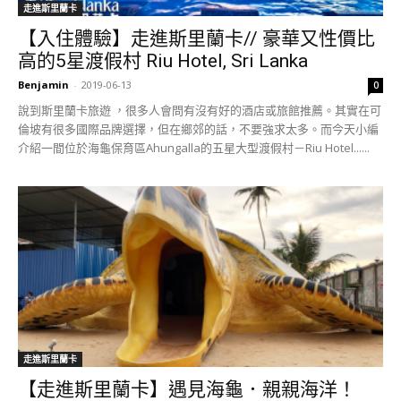
走進斯里蘭卡
【入住體驗】走進斯里蘭卡// 豪華又性價比
高的5星渡假村 Riu Hotel, Sri Lanka
Benjamin
-
2019-06-13
0
說到斯里蘭卡旅遊 ，很多人會問有沒有好的酒店或旅館推薦。其實在可
倫坡有很多國際品牌選擇，但在鄉郊的話，不要強求太多。而今天小編
介紹一間位於海龜保育區Ahungalla的五星大型渡假村－Riu Hotel......
走進斯里蘭卡
【走進斯里蘭卡】遇見海龜．親親海洋！