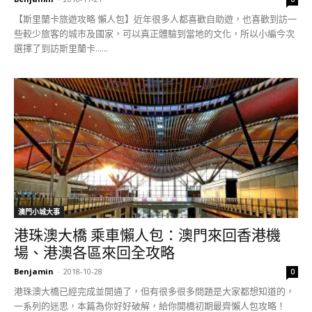
【斯里蘭卡旅遊攻略 懶人包】近年很多人都喜歡自助遊，也喜歡到訪一
些較少旅客的城市及國家，可以真正體驗到當地的文化，所以小編今次
選擇了到訪斯里蘭卡......
澳門小城大事
港珠澳大橋 乘車懶人包：澳門來回香港機
場、港澳各區來回全攻略
Benjamin
-
2018-10-28
0
港珠澳大橋已經完成並開通了，但有很多很多問題是大家都想知道的，
一系列的迷思，本篇為你好好破解，給你開橋初期最齊懶人包攻略！