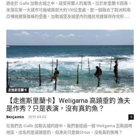
遊走於 Galle 加勒古城之中，感受荷蘭人的風情。位於斯里蘭卡西南，
坐落在第一大城市可倫坡南部大約100公里處，是一個融合了歐洲和南
亞傳統建築風格的堡壘，加勒城堡及城堡內的殖民地建築保存完好......
走進斯里蘭卡
【走進斯里蘭卡】Weligama 高蹺垂釣 漁夫
是作秀？只是表演，沒有真釣魚？
Benjamin
-
2019-04-04
0
在我們去 Galle 加勒古城的途中，我們會經過一個 Weligama 瓦勒迦瑪
地區，出名的是高蹺垂釣，但漁夫只是做Show，沒有真釣魚嗎？