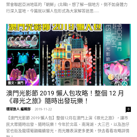
禁會聯起亞洲地區的「朝鮮」(北韓)。想了解一個地方，倒不如身體力
行深入當地，今篇就以懶人包形式為大家解答迷思......
藝文‧澳門
澳門光影節 2019 懶人包攻略！整個 12 月
《尋光之旅》隨時出發玩樂！
環球旅人 編輯部
-
2019-11-22
0
【澳門光影節 2019 懶人包】整個12月在澳門上演《尋光之旅》，讓市
民大眾隨時出發、隨時玩樂！今年於北區、南灣湖、大三巴，以及氹仔
官也街及龍環葡韻繼續發光，而光雕表演更多更美，快去看看攻略詳情
啦！