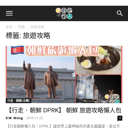
首頁
標籤
旅遊攻略
標籤: 旅遊攻略
行走．朝鮮(北韓)
【行走．朝鮮 DPRK】 朝鮮 旅遊攻略懶人包
K.W. Wong
-
2019-11-25
0
【行走朝鮮懶人包｜DPRK 】論世界上最神秘的共產主義國家，各位不