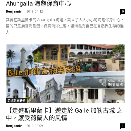
Ahungalla 海龜保育中心
Benjamin
-
2019-04-12
0
其實在斯里蘭卡的 Ahungalla 海邊，設立了大大小小的海龜保育中心，
目的只是撫養海龜蛋，保育海洋生態，讓海龜有自己在自然界生存的能
力......
走進斯里蘭卡
【走進斯里蘭卡】遊走於 Galle 加勒古城 之
中，感受荷蘭人的風情
Benjamin
-
2019-04-09
1