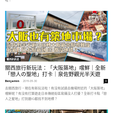
關西趴趴走
關西旅行新玩法：「大阪築地」嚐鮮｜全新
「戀人の聖地」打卡｜泉佐野觀光半天遊
Benjamin
-
2019-09-30
0
去關西旅行，現在有新玩法啦！有沒有試過去機場附近的「大阪築地」
嚐鮮呢？有沒有打算遊走日本傳統街區寫攝沒人打擾？全新打卡點「戀
人之聖地」打到連IG都找不到地標？