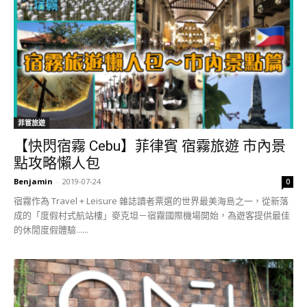
菲嘗旅遊
【快閃宿霧 Cebu】菲律賓 宿霧旅遊 市內景
點攻略懶人包
Benjamin
-
2019-07-24
0
宿霧作為 Travel + Leisure 雜誌讀者票選的世界最美海島之一，從新落
成的「度假村式航站樓」麥克坦－宿霧國際機場開始，為遊客提供最佳
的休閒度假體驗......