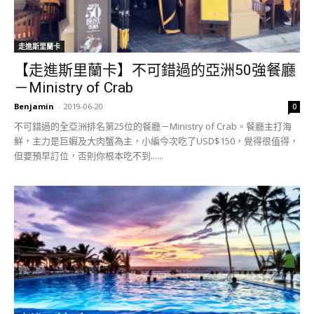
走進斯里蘭卡
【走進斯里蘭卡】不可錯過的亞洲50強餐廳
－Ministry of Crab
Benjamin
-
2019-06-20
0
不可錯過的全亞洲排名第25位的餐廳－Ministry of Crab。餐廳主打海
鮮，主力是巨蝦及大肉蟹為主，小編今次吃了USD$150，覺得很值得，
但要預早訂位，否則你根本吃不到......