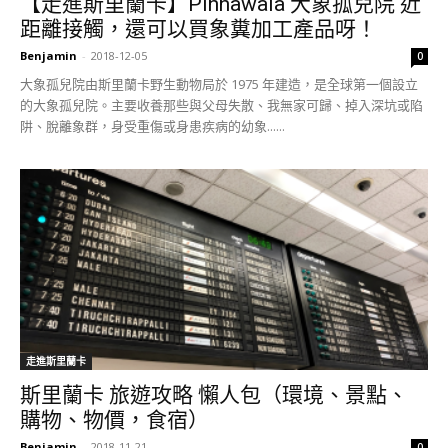
【走進斯里蘭卡】Pinnawala 大象孤兒院 近
距離接觸，還可以買象糞加工產品呀！
Benjamin
-
2018-12-05
0
大象孤兒院由斯里蘭卡野生動物局於 1975 年建造，是全球第一個設立
的大象孤兒院。主要收養那些與父母失散、我無家可歸、掉入深坑或陷
阱、脫離象群，身受重傷或身患疾病的幼象......
走進斯里蘭卡
斯里蘭卡 旅遊攻略 懶人包（環境、景點、
購物、物價，食宿）
Benjamin
-
2018-11-21
0