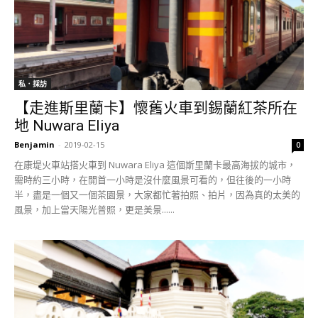
私．採訪
【走進斯里蘭卡】懷舊火車到錫蘭紅茶所在
地 Nuwara Eliya
Benjamin
-
2019-02-15
0
在康堤火車站搭火車到 Nuwara Eliya 這個斯里蘭卡最高海拔的城市，
需時約三小時，在開首一小時是沒什麼風景可看的，但往後的一小時
半，盡是一個又一個茶園景，大家都忙著拍照、拍片，因為真的太美的
風景，加上當天陽光普照，更是美景......