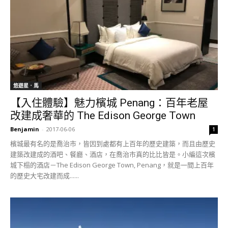
悠遊星．馬
【入住體驗】魅力檳城 Penang：百年老屋
改建成奢華的 The Edison George Town
Benjamin
-
2017-06-06
1
檳城最有名的是喬治市，皆因到處都有上百年的歷史建築，而且由歷史
建築改建成的酒吧、餐廳、酒店，在喬治市真的比比皆是。小編這次檳
城下榻的酒店－The Edison George Town, Penang，就是一間上百年
的歷史大宅改建而成......