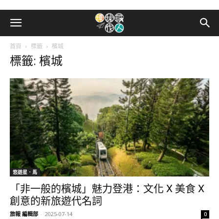
首頁
標籤
檳城
標籤: 檳城
悠遊星．馬
「非一般的檳城」魅力登港：文化 X 美食 X
創意的新旅遊代名詞
旅報 編輯部
-
2025-07-14
0