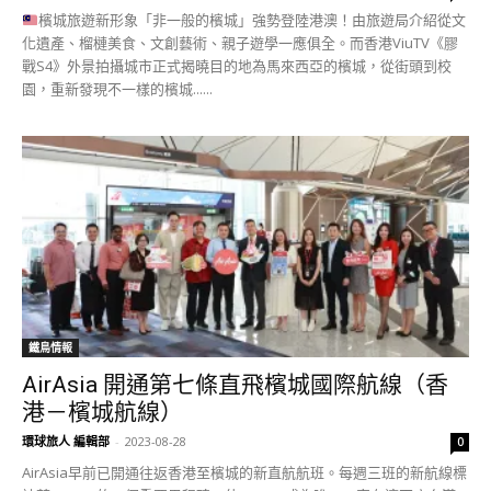
檳城旅遊新形象「非一般的檳城」強勢登陸港澳！由旅遊局介紹從文
化遺產、榴槤美食、文創藝術、親子遊學一應俱全。而香港ViuTV《膠
戰S4》外景拍攝城市正式揭曉目的地為馬來西亞的檳城，從街頭到校
園，重新發現不一樣的檳城......
鐵鳥情報
AirAsia 開通第七條直飛檳城國際航線（香
港－檳城航線）
環球旅人 編輯部
-
2023-08-28
0
AirAsia早前已開通往返香港至檳城的新直航航班。每週三班的新航線標