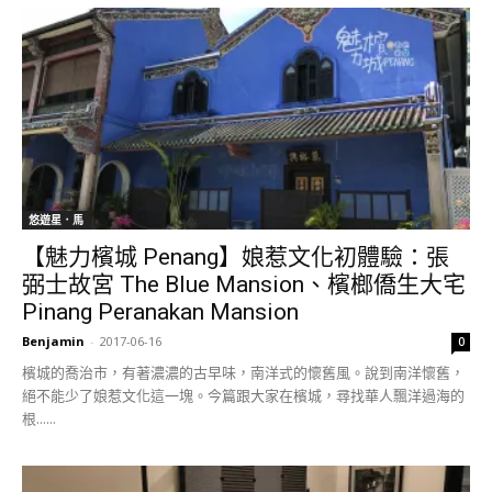
悠遊星．馬
【魅力檳城 Penang】娘惹文化初體驗：張
弼士故宮 The Blue Mansion、檳榔僑生大宅
Pinang Peranakan Mansion
Benjamin
-
2017-06-16
0
檳城的喬治市，有著濃濃的古早味，南洋式的懷舊風。說到南洋懷舊，
絕不能少了娘惹文化這一塊。今篇跟大家在檳城，尋找華人飄洋過海的
根......