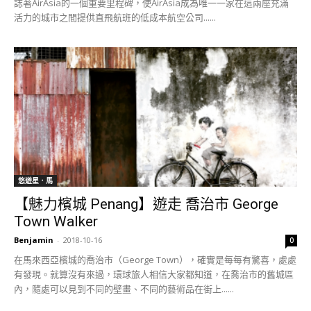
誌著AirAsia的一個重要里程碑，使AirAsia成為唯一一家在這兩座充滿
活力的城市之間提供直飛航班的低成本航空公司......
悠遊星．馬
【魅力檳城 Penang】遊走 喬治市 George
Town Walker
Benjamin
-
2018-10-16
0
在馬來西亞檳城的喬治市（George Town），確實是每每有驚喜，處處
有發現。就算沒有來過，環球旅人相信大家都知道，在喬治市的舊城區
內，隨處可以見到不同的壁畫、不同的藝術品在街上......