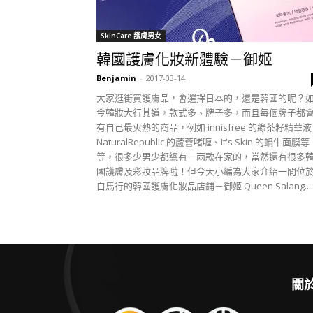
SkinCare 護膚男女
韓國護膚化妝新體驗－御姬
Benjamin
-
2017-03-14
大家逛街買護膚品，會選擇日本的，還是韓國的呢？
今韓妝大行其道，款式多、牌子多，而且每個牌子都
有自己最火熱的商品，例如 innisfree 的綠茶籽精華
NaturalRepublic 的蘆薈啫喱、It's Skin 的蝸牛面膜等
等，很多少男少都總有一兩款在家的，當然還有很多
國護膚及彩妝品牌啦！但今天小編為大家介紹一間位
白馬行的韓國護膚化妝品店鋪－御姬 Queen Salang.....
關