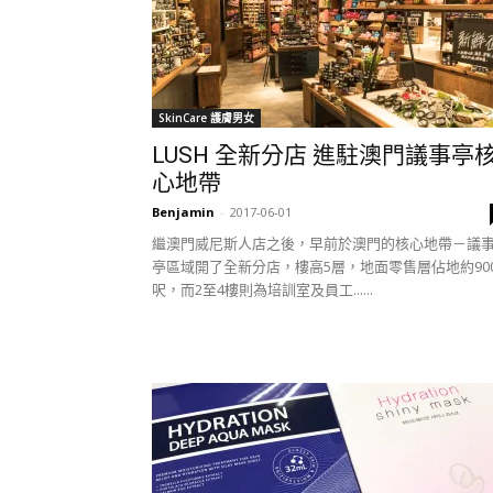
SkinCare 護膚男女
LUSH 全新分店 進駐澳門議事亭
心地帶
Benjamin
-
2017-06-01
繼澳門威尼斯人店之後，早前於澳門的核心地帶－議
亭區域開了全新分店，樓高5層，地面零售層佔地約90
呎，而2至4樓則為培訓室及員工......