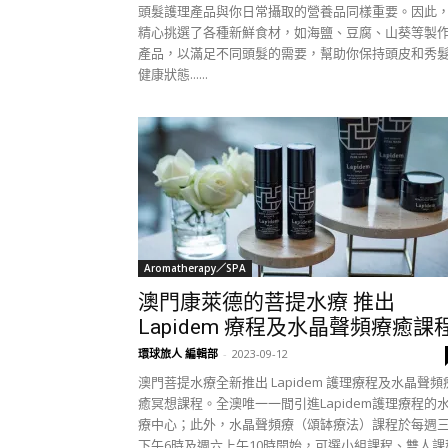
頭髮護理產品與你日常攝取的營養品同樣重要。因此
精心挑選了各種新鮮食材，如海鹽、豆腐、山葵等製
產品，以滿足不同頭髮的需要，幫助你保持頭皮和秀
健康狀態......
Aromatherapy／SPA
澳門康萊德的菩提水療 推出
Lapidem 療程及水晶聲頻療癒課
環球旅人 編輯部
-
2023-09-12
澳門菩提水療全新推出 Lapidem 護理療程及水晶聲頻
癒冥想課程。全澳唯一一間引進Lapidem護理療程的
療中心；此外，水晶聲頻療（頌缽療法）課程於每週
下午6時及週六上午10時開始，可選小組課程、雙人課