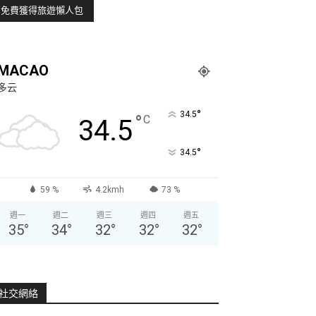
MACAO
多云
°
34.5
°
C
34.5
°
34.5
59 %
4.2kmh
73 %
週一
週二
週三
週四
週五
35
°
34
°
32
°
32
°
32
°
社交網絡