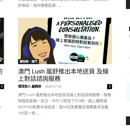
秒吸收，為你療癒肌膚......
購物樂‧澳門
的
澳門 Lush 嵐舒推出本地送貨 及線
上對話諮詢服務
環球旅人 編輯部
-
2020-07-30
0
0
澳門 Lush 嵐舒推出本地送貨及線上對話諮詢服務。服務
時間為星期一至日，中午12時至下午9時。線上購物滿
p
MOP500免費本地送貨，首50位免費獲玫瑰果醬沐浴露
、
100克一枝......