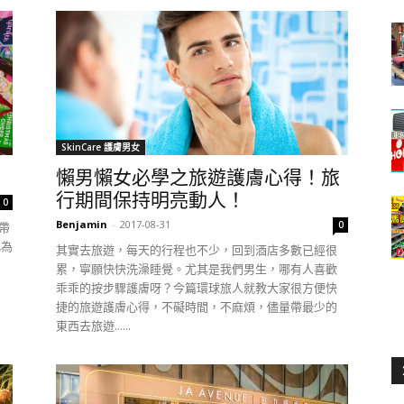
SkinCare 護膚男女
懶男懶女必學之旅遊護膚心得！旅
行期間保持明亮動人！
0
Benjamin
-
2017-08-31
0
帶
此為
其實去旅遊，每天的行程也不少，回到酒店多數已經很
累，寧願快快洗澡睡覺。尤其是我們男生，哪有人喜歡
乖乖的按步驟護膚呀？今篇環球旅人就教大家很方便快
捷的旅遊護膚心得，不礙時間，不麻煩，儘量帶最少的
東西去旅遊......