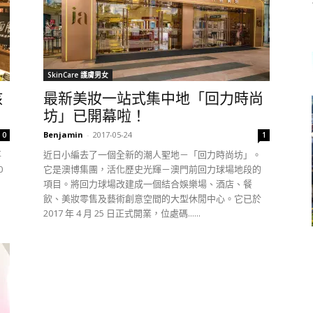
SkinCare 護膚男女
核
最新美妝一站式集中地「回力時尚
坊」已開幕啦！
Benjamin
-
2017-05-24
0
1
事
近日小編去了一個全新的潮人聖地－「回力時尚坊」。
0
它是澳博集團，活化歷史光輝－澳門前回力球場地段的
項目。將回力球場改建成一個結合娛樂場、酒店、餐
飲、美妝零售及藝術創意空間的大型休閒中心。它已於
2017 年 4 月 25 日正式開業，位處碼......