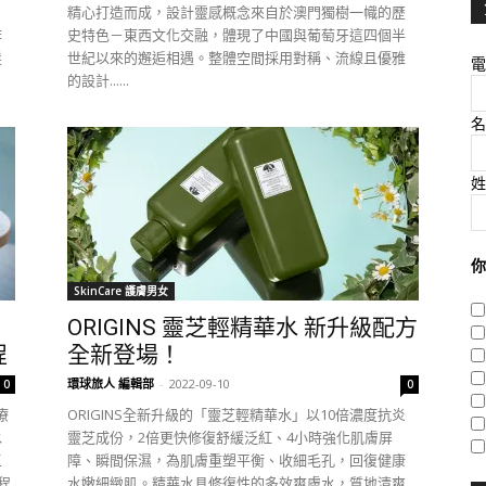
，
精心打造而成，設計靈感概念來自於澳門獨樹一幟的歷
作
史特色－東西文化交融，體現了中國與葡萄牙這四個半
髮
世紀以來的邂逅相遇。整體空間採用對稱、流線且優雅
電
的設計......
名
姓
你
SkinCare 護膚男女
ORIGINS 靈芝輕精華水 新升級配方
程
全新登場！
環球旅人 編輯部
-
2022-09-10
0
0
療
ORIGINS全新升級的「靈芝輕精華水」以10倍濃度抗炎
水
靈芝成份，2倍更快修復舒緩泛紅、4小時強化肌膚屏
三
障、瞬間保濕，為肌膚重塑平衡、收細毛孔，回復健康
程
水嫩細緻肌。精華水具修復性的多效爽膚水，質地清爽