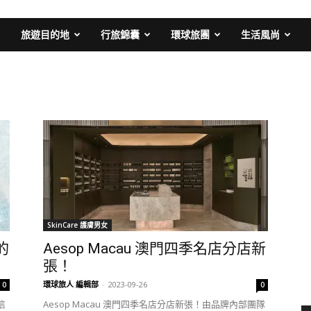
旅遊目的地
行旅錦囊
環球旅團
生活風尚
SkinCare 護膚男女
的
Aesop Macau 澳門四季名店分店新
張！
環球旅人 編輯部
-
2023-09-26
0
0
信
Aesop Macau 澳門四季名店分店新張！由品牌內部團隊