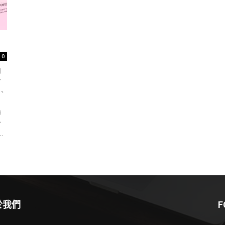
0
如
會
液、
韓
於
.
於我們
F