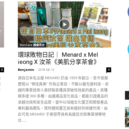
SkinCare 護膚男女
環球敗物日記｜ Menard x Mel
ieong X 汝茶《美肌分享茶會》
Benjamin
-
2018-08-12
0
0
鎖
源自日本名古屋 MENARD 於由 1959 年創立，至今發展
理
歷程以 “尋找真美” 作為企業目，不斷以最先進科技、卓
它
越的專業技術人員研製各種具突破性效能的產品。其種
類多達 900 多種，由護膚品至化妝品，都能引證產品的
卓越功效和安全品質。當中以培植生化靈芝和開發產品
專利最為聞名，眾所週知靈芝具有極好的保健作用，由
此可見 MENARD 于美容界具有長遠目光和專業領導地
位......