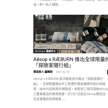
或一對一私人課程.....
SkinCare 護膚男女
Aēsop x RÆBURN 推出全球限量
「探險家隨行組」
環球旅人 編輯部
-
2021-02-18
Aēsop x RÆBURN 首次聯乘合作推出「探險家隨行
組」，全球限量推出共三款便於隨身攜帶的設計收納
袋，由80％回收再生棉製成，並配有三個可容納Aēso
三重奏產品的專用格層。於3月1日起在Aēsop概念店
百貨專櫃與官網發售......