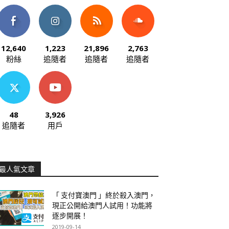
12,640
1,223
21,896
2,763
粉絲
追隨者
追隨者
追隨者
48
3,926
追隨者
用戶
最人氣文章
「 支付寶澳門 」終於殺入澳門，
現正公開給澳門人試用！功能將
逐步開展！
2019-09-14