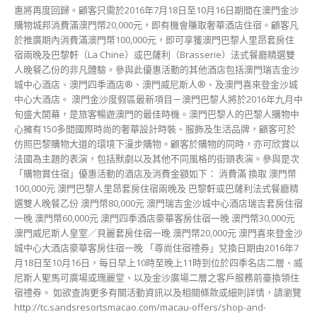
惠將再度回歸。顧客只需於2016年7月18日至10月16日期間在澳門金沙
購物城邦消費滿澳門幣20,000元，即有機會賺取奢華酒店住宿。顧客凡
於推廣期內消費滿澳門幣100,000元，即可享獲澳門巴黎人里昂套房住
宿兩晚及巴黎軒（La Chine）或巴薩利（Brasserie）法式餐廳精選雙
人晚餐乙份的非凡體驗。參與此優惠活動的其他酒店包括澳門瑞吉金沙
城中心酒店、澳門四季酒店®、澳門威尼斯人®、及澳門喜來登金沙城
中心大酒店。 澳門金沙度假區最新項目－澳門巴黎人將於2016年九月中
旬盛大開幕，是旅客暢遊澳門的最佳時機。澳門巴黎人的巴黎人購物中
心擁有150多間國際時尚的奢華設計時裝、服飾及生活品牌，顧客可於
仿照巴黎購物大道的環境下漫步購物。顧客於購物的同時，亦可欣賞以
法國為主題的表演，包括默劇以及其他不同風格的街頭表演。參與是次
「購物賞住宿」優惠活動的酒店及消費金額如下： 消費滿 換取 澳門幣
100,000元 澳門巴黎人里昂套房住宿兩晚及 巴黎軒或巴薩利法式餐廳精
選雙人晚餐乙份 澳門幣80,000元 澳門瑞吉金沙城中心酒店瑞吉套房住宿
一晚 澳門幣60,000元 澳門四季酒店豪華客房住宿一晚 澳門幣30,000元
澳門威尼斯人皇室／貝麗套房住宿一晚 澳門幣20,000元 澳門喜來登金沙
城中心大酒店豪華客房住宿一晚 「尊尚住宿禮券」兌換日期由2016年7
月18日至10月16日，每日早上10時至晚上11時到位於四季名店二層、威
尼斯人聖馬可廣場或瑰麗堂、以及金沙廣場二層之客戶服務前臺換領住
宿禮券。 如欲查詢更多有關活動資訊以及相關條款或細則詳情，請瀏覽
http://tc.sandsresortsmacao.com/macau-offers/shop-and-