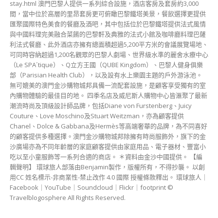
stay.html 澳門巴黎人提供一系列綜合設施，酒店客房及套房約3,000
間，當中位於高層的里昂套房更可俯瞰巴黎鐵塔美景，餐飲選擇更提供
匯聚國際特色美食的餐廳及酒吧，其中包括位於巴黎鐵塔提供法式風情
與中國料理完美融合菜餚的巴黎軒及典雅的法式小館及咖啡廳料理巴薩
利法式餐廳、此外酒店亦擁有總面積超過5,200平方米的會議展覽場地、
可同時容納超過1,200名觀眾的巴黎人劇場、世界級水準的麗舍水療中心
（Le SPA´tique）、Q立方王國（QUBE Kingdom）、巴黎人健身俱樂
部（Parisian Health Club），以及設有水上樂園主題的戶外游泳池。
無可媲美的澳門金沙購物城邦具備一流配套設施，是顧客享受獨有的室
內購物體驗的最佳目的地。 四季名店及威尼斯人購物中心皆滙聚了最新
潮流時尚及頂級設計師品牌，包括Diane von Furstenberg、Juicy
Couture、Love Moschino及Stuart Weitzman，亦為顧客提供
Chanel、Dolce & Gabbana及Hermès等高端奢華的品牌，為不同喜好
的顧客提供多種選擇。澳門金沙購物城邦除擁有時尚服飾外，旗下的金
沙廣場亦為不同年齡層的家庭顧客提供由家庭用品、電子器材、豐富小
吃以至小童服飾等一系列合適的商店。 ＊資料由金沙中國提供。 【編
輯聲明】 環球旅人部落由Benjamin製作，版權所有，不得抄襲。 以創
用CC 姓名標示-非商業性-禁止改作 4.0 國際 授權條款釋出。 環球旅人｜
Facebook｜YouTube｜Soundcloud｜Flickr｜footprint ©
Travelblogosphere All Rights Reserved.