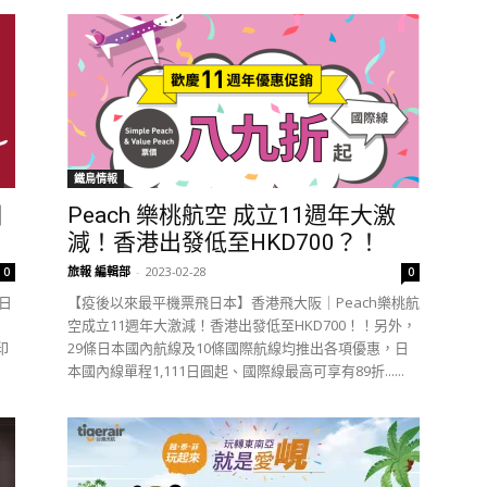
鐵鳥情報
個
Peach 樂桃航空 成立11週年大激
減！香港出發低至HKD700？！
旅報 編輯部
-
2023-02-28
0
0
3日
【疫後以來最平機票飛日本】香港飛大阪｜Peach樂桃航
空成立11週年大激減！香港出發低至HKD700！！另外，
印
29條日本國內航線及10條國際航線均推出各項優惠，日
本國內線單程1,111日圓起、國際線最高可享有89折......