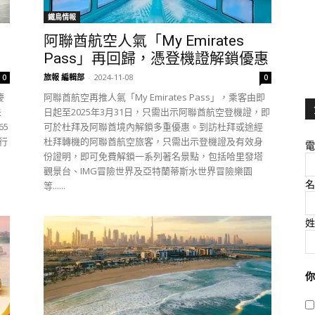
鐵鳥情報
阿聯酋航空人氣「My Emirates
Pass」再回歸，憑登機證解鎖優惠
旅報 編輯部
-
2024-11-08
0
0
慶
阿聯酋航空再推人氣「My Emirates Pass」，乘客由即
未
日起至2025年3月31日，只需出示阿聯酋航空登機證，即
65
可於杜拜及阿聯酋境內解鎖多重優惠。到訪杜拜或途經
行
杜拜轉機的阿聯酋航空旅客，只需出示登機證及有效身
電
份證明，即可免費解鎖一系列著名景點，包括哈里發塔
觀景台、IMG冒險世界及亞特蘭蒂斯水世界冒險樂園
名
等......
姓
你