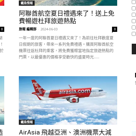
鐵鳥情報
阿聯酋航空夏日禮遇來了！送上免
費暢遊杜拜旅遊熱點
旅報 編輯部
-
2024-06-03
0
0
胡
一年一度的阿聯酋夏日禮遇又來了！為前往杜拜歡度夏
）！
日假期的旅客，帶來一系列免費禮遇。購買阿聯酋航空
，於
機票往返杜拜的乘客，將免費獲贈當地指定旅遊熱點的
門票，以最優惠的價格享受歡快的盛夏時光......
鐵鳥情報
造
AirAsia 飛越亞洲、澳洲機票大減