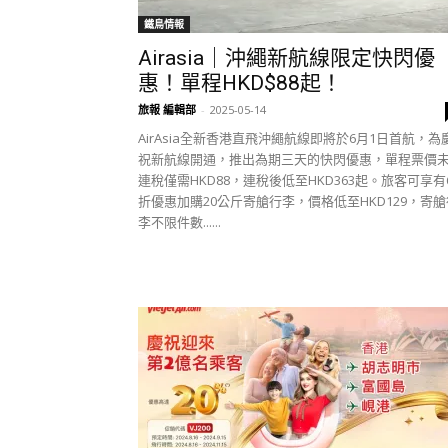
鐵鳥情報
Airasia｜沖繩新航線限定快閃優
惠！單程HKD$88起！
旅報 編輯部
-
2025-05-14
AirAsia全新香港直飛沖繩航線即將於6月1日首航，為
祝新航線開通，推出為期三天的快閃優惠，單程票價
連稅僅需HKD88，連稅後低至HKD363起。​​旅客可享有
折優惠加購20公斤寄艙行李，價格低至HKD129，寄艙
李不限件數......