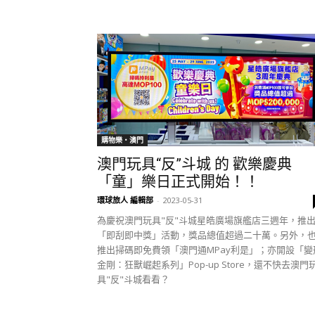
購物樂‧澳門
澳門玩具“反”斗城 的 歡樂慶典
「童」樂日正式開始！！
環球旅人 編輯部
-
2023-05-31
為慶祝澳門玩具"反"斗城星皓廣場旗艦店三週年，推
「即刮即中獎」活動，獎品總值超過二十萬。另外，
推出掃碼即免費領「澳門通MPay利是」；亦開設「變
金剛：狂獸崛起系列」Pop-up Store，還不快去澳門
具"反"斗城看看？