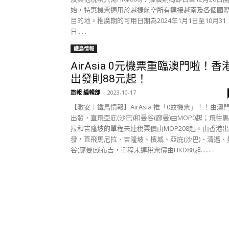
始，特惠機票適用於越捷航空所有連接越南及各個國
目的地。推廣期的可用日期為2024年1月1日至10月31
日......
鐵鳥情報
AirAsia 0元機票重臨澳門啦！香
出發則88元起！
旅報 編輯部
-
2023-10-17
【激安｜鐵鳥情報】AirAsia 推「0蚊機票」！！由澳
出發，直飛亞庇(沙巴)和曼谷(廊曼)由MOP0起；飛往
拉和吉隆坡的單程未連稅票價由MOP208起。由香港出
發，直飛馬尼拉、吉隆坡、檳城、亞庇(沙巴)、清邁、
谷(廊曼)或布吉，單程未連稅票價由HKD88起......