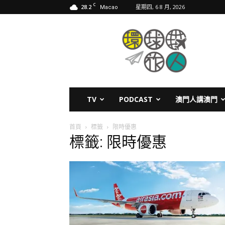
C
28.2
星期四, 6 8 月, 2026
Macao
環
球
旅
人
TV
PODCAST
澳門人講澳門
首頁
標籤
限時優惠
標籤: 限時優惠