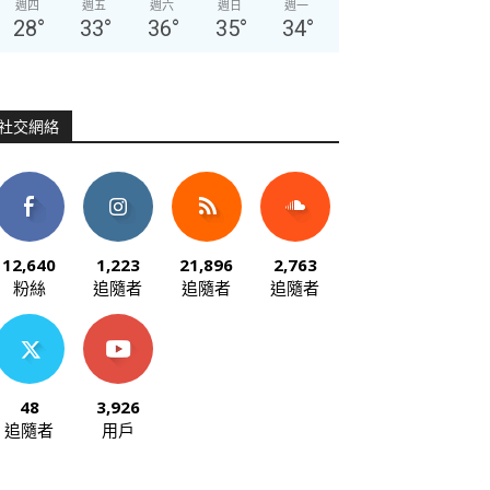
週四
週五
週六
週日
週一
28
°
33
°
36
°
35
°
34
°
社交網絡
12,640
1,223
21,896
2,763
粉絲
追隨者
追隨者
追隨者
48
3,926
追隨者
用戶