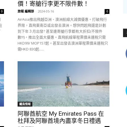
價！寄艙行李更不限件數！
旅報 編輯部
-
2024-05-16
0
0
期
AirAsia推出飛越亞洲、澳洲航線大減價優惠。打破飛行
在
界限，直飛東南亞或出發去澳洲。想快閃起飛還是計劃
訂
到下年３月出發? 甚至連寄艙行李都有大折扣(不限件
數!!!)，推出全面大優惠。直飛航線單程票價未連稅只需
HKD99/ MOP157起。甚至出發去澳洲單程票價未連稅只
需HKD 830起......
鐵鳥情報
阿聯酋航空 My Emirates Pass 在
杜拜及阿聯酋境內盡享冬日禮遇