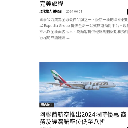
完美旅程
環球旅人 編輯部
-
2024-06-01
國泰致力成為全球最佳品牌之一，煥然一新的國泰假
以 Expedia Group 提供全新一站式旅遊預訂平台。現
推出以全新面貌示人，為顧客提供輕鬆規劃假期和預
行程的無縫體驗......
酒店特工
阿聯酋航空推出2024限時優惠 商
務及經濟艙座位低至八折