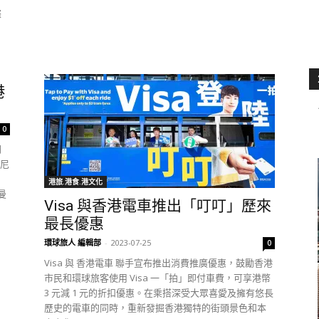
際
港
0
門
馬尼
港旅.港食.港文化
曼
Visa 與香港電車推出「叮叮」歷來
最長優惠
環球旅人 編輯部
-
2023-07-25
0
Visa 與 香港電車 聯手宣布推出消費推廣優惠，鼓勵香港
市民和環球旅客使用 Visa 一「拍」即付車費，可享港幣
3 元減 1 元的折扣優惠。在乘搭深受大眾喜愛及擁有悠長
歷史的電車的同時，重新發掘香港獨特的街頭景色和本