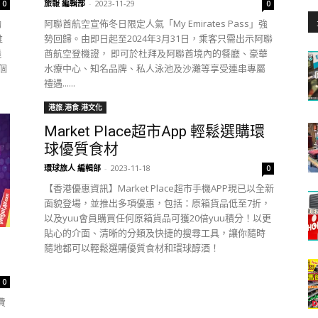
旅報 編輯部
-
2023-11-29
0
0
勵
阿聯酋航空宣佈冬日限定人氣「My Emirates Pass」強
推
勢回歸。由即日起至2024年3月31日，乘客只需出示阿聯
儀
酋航空登機證， 即可於杜拜及阿聯酋境內的餐廳、豪華
個
水療中心、知名品牌、私人泳池及沙灘等享受連串專屬
禮遇......
港旅.港食.港文化
Market Place超市App 輕鬆選購環
球優質食材
環球旅人 編輯部
-
2023-11-18
0
【香港優惠資訊】Market Place超市手機APP現已以全新
面貌登場，並推出多項優惠，包括：原箱貨品低至7折，
以及yuu會員購買任何原箱貨品可獲20倍yuu積分！以更
貼心的介面、清晰的分類及快捷的搜尋工具，讓你隨時
隨地都可以輕鬆選購優質食材和環球醇酒！
0
費
開