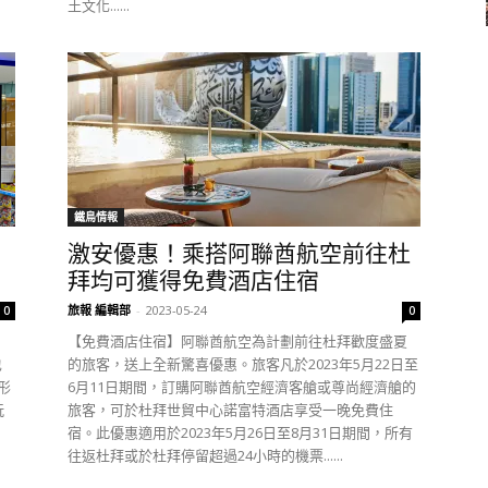
土文化......
鐵鳥情報
激安優惠！乘搭阿聯酋航空前往杜
拜均可獲得免費酒店住宿
旅報 編輯部
-
2023-05-24
0
0
出
【免費酒店住宿】阿聯酋航空為計劃前往杜拜歡度盛夏
也
的旅客，送上全新驚喜優惠。旅客凡於2023年5月22日至
形
6月11日期間，訂購阿聯酋航空經濟客艙或尊尚經濟艙的
玩
旅客，可於杜拜世貿中心諾富特酒店享受一晚免費住
宿。此優惠適用於2023年5月26日至8月31日期間，所有
往返杜拜或於杜拜停留超過24小時的機票......