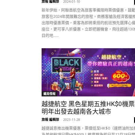
旅報 編輯部
-
2024-01-10
新年伊始，阿聯酋航空為旅客準備限時票價優惠，鼓
旅客在2024年開展難忘的旅程。商務客艙及經濟客艙
出限時優惠票價，乘客為即將乘搭的航班預先選擇心
座位，更可享八折優惠。立即把握機會，飛往超過130
目的地......
鐵鳥情報
越捷航空 黑色星期五推HK$0機票
明年出發去越南各大城市
旅報 編輯部
-
2023-11-28
越捷誠意推出機票優惠，票價低至HK$0（連燃油附加
及其他稅項只需HK$600)！推廣期為即日至12月28日