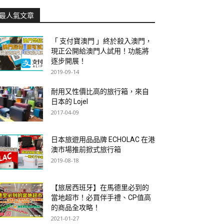
最人氣文章
「 支付寶澳門 」終於殺入澳門，
現正公開給澳門人試用！功能將
逐步開展！
2019-09-14
耐用又性價比高的旅行箱，來自
日本的 Lojel
2017-04-09
日本旅遊用品品牌 ECHOLAC 在港
澳市場推前掀式旅行箱
2019-08-18
【旅居西班牙】在馬德里必到的
當地超市！必買伴手禮、CP值高
的商品全攻略！
2021-01-27