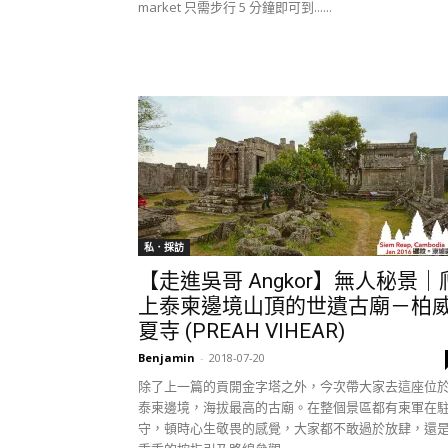
market 只需步行 5 分鐘即可到......
私．採訪
【走進吳哥 Angkor】無人秘景｜
上泰柬邊境山頂的世遺古廟－柏
夏寺 (PREAH VIHEAR)
Benjamin
-
2018-07-20
除了上一篇的貢開金字塔之外，今次帶大家去這座位
泰柬邊境，海拔最高的古廟。在整個景區都有柬軍在
守，頓時心生敬畏的感覺，大家都不敢過於放肆，還