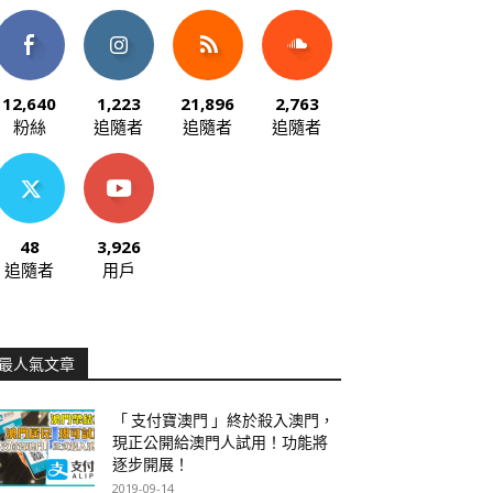
12,640
1,223
21,896
2,763
粉絲
追隨者
追隨者
追隨者
48
3,926
追隨者
用戶
最人氣文章
「 支付寶澳門 」終於殺入澳門，
現正公開給澳門人試用！功能將
逐步開展！
2019-09-14