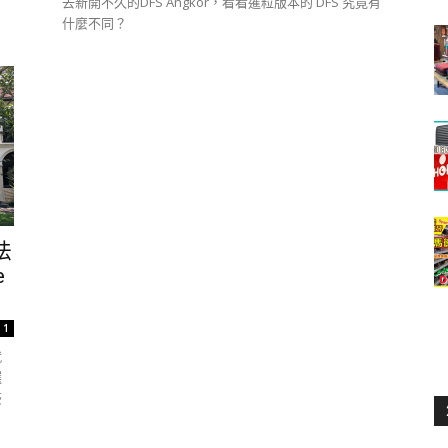
去新開不久的DFS Angkor，看看暹粒版本的 DFS 究竟有
什麼不同？
法
e
1
就
選
豪