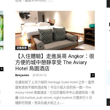
在地「貢開 KOH KER」......
走進吳哥
【入住體驗】走進吳哥 Angkor：很
方便的城中憩靜享受 The Aviary
Hotel 鳥園酒店
0
Benjamin
-
2018-05-13
0
在暹粒除了上次介紹的 Heritage Suite Hotel 之外，當然
，
還有其他不錯的酒店啦！今日介紹入住的另一間－The
但
Aviary Hotel 鳥園酒店，它位於暹粒市中心旅遊旺區，距
，
離 old market, pub street, night market 只需步行 5 分
宜
鐘即可到達，而且位處大街之上......