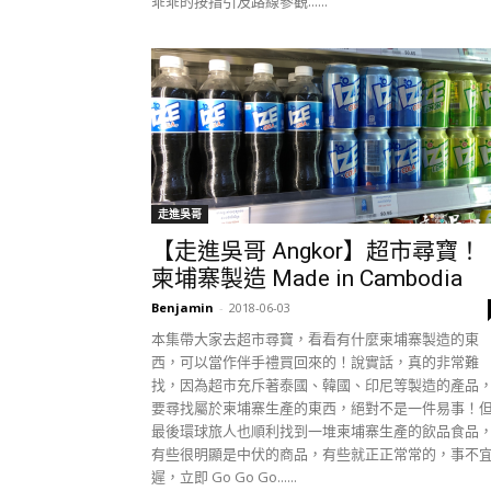
乖乖的按指引及路線參觀......
走進吳哥
【走進吳哥 Angkor】超市尋寶！
柬埔寨製造 Made in Cambodia
Benjamin
-
2018-06-03
本集帶大家去超市尋寶，看看有什麼柬埔寨製造的東
西，可以當作伴手禮買回來的！說實話，真的非常難
找，因為超市充斥著泰國、韓國、印尼等製造的產品
要尋找屬於柬埔寨生產的東西，絕對不是一件易事！
最後環球旅人也順利找到一堆柬埔寨生產的飲品食品
有些很明顯是中伏的商品，有些就正正常常的，事不
遲，立即 Go Go Go......