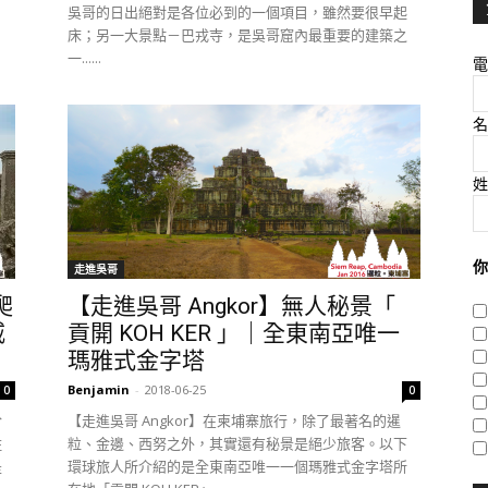
吳哥的日出絕對是各位必到的一個項目，雖然要很早起
床；另一大景點－巴戎寺，是吳哥窟內最重要的建築之
一......
電
名
姓
你
走進吳哥
爬
【走進吳哥 Angkor】無人秘景「
威
貢開 KOH KER 」｜全東南亞唯一
瑪雅式金字塔
Benjamin
-
2018-06-25
0
0
於
【走進吳哥 Angkor】在柬埔寨旅行，除了最著名的暹
駐
粒、金邊、西努之外，其實還有秘景是絕少旅客。以下
是
環球旅人所介紹的是全東南亞唯一一個瑪雅式金字塔所