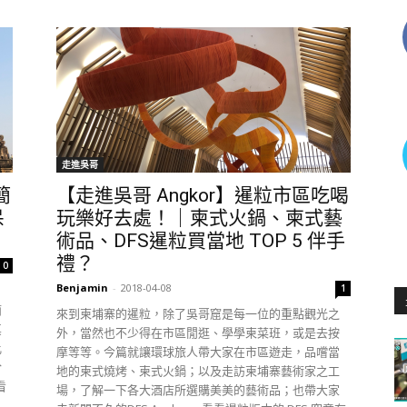
走進吳哥
簡
【走進吳哥 Angkor】暹粒市區吃喝
呆
玩樂好去處！｜柬式火鍋、柬式藝
術品、DFS暹粒買當地 TOP 5 伴手
禮？
0
Benjamin
-
2018-04-08
1
簡
來到柬埔寨的暹粒，除了吳哥窟是每一位的重點觀光之
真
外，當然也不少得在市區閒逛、學學柬菜班，或是去按
比
摩等等。今篇就讓環球旅人帶大家在市區遊走，品嚐當
於
地的柬式燒烤、柬式火鍋；以及走訪柬埔寨藝術家之工
看
場，了解一下各大酒店所選購美美的藝術品；也帶大家