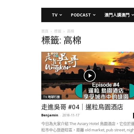
TV
PODCAST
澳門人講澳門
首頁
標籤
高棉
標籤: 高棉
TV.地球行旅
走進吳哥 #04｜暹粒鳥園酒店
Benjamin
-
2018-11-17
今日為大家介紹 The Aviary Hotel 鳥園酒店，它位於
粒市中心旅遊旺區，距離 old market, pub street, nigh