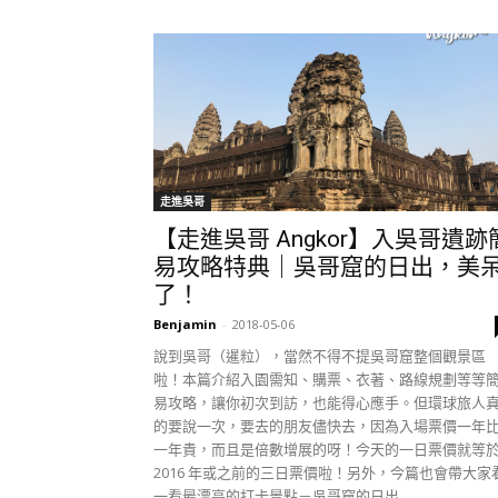
走進吳哥
【走進吳哥 Angkor】入吳哥遺跡
易攻略特典｜吳哥窟的日出，美
了！
Benjamin
-
2018-05-06
說到吳哥（暹粒），當然不得不提吳哥窟整個觀景區
啦！本篇介紹入園需知、購票、衣著、路線規劃等等
易攻略，讓你初次到訪，也能得心應手。但環球旅人
的要說一次，要去的朋友儘快去，因為入場票價一年
一年貴，而且是倍數增展的呀！今天的一日票價就等
2016 年或之前的三日票價啦！另外，今篇也會帶大家
一看最漂亮的打卡景點－吳哥窟的日出......