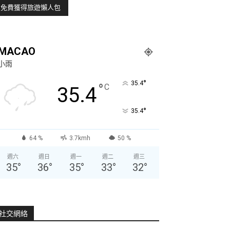
MACAO
小雨
°
35.4
°
C
35.4
°
35.4
64 %
3.7kmh
50 %
週六
週日
週一
週二
週三
35
°
36
°
35
°
33
°
32
°
社交網絡