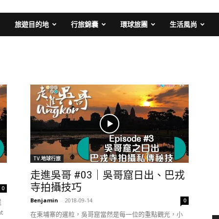
旅遊目的地
行旅錦囊
環球旅團
生活風尚
TV.地球行旅
走進吳哥 #03｜吳哥窟日出、巴戎
寺拍攝技巧
0
Benjamin
-
2018-09-14
0
暹
t
在柬埔寨的暹粒，吳哥窟當然是每一位的重點觀光，小