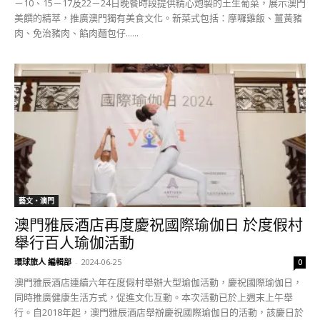
－10、15－17及22－24日晚餐時段提供精心炮製的土生葡菜，展示澳門
美饌的精萃，推廣澳門獨有美食文化。新菜式包括：摩囉雞飯、薑黃豬
肉、免治豬肉、餡肉麵包仔......
藝文‧澳門
澳門雅辰酒店再度慶祝國際瑜伽日 於度假村
舉行百人瑜伽活動
環球旅人 編輯部
-
2024-06-25
0
澳門雅辰酒店連續六年在度假村舉辦大型瑜伽活動，慶祝國際瑜伽日，
同時推廣健康生活方式，促進文化互動。本次活動已於上週末上午舉
行。自2018年起，澳門雅辰酒店舉辦慶祝國際瑜伽日的活動，該慶日於