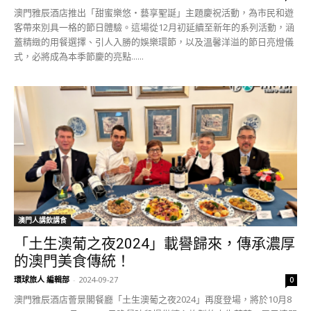
澳門雅辰酒店推出「甜蜜樂悠・藝享聖誕」主題慶祝活動，為市民和遊
客帶來別具一格的節日體驗。這場從12月初延續至新年的系列活動，涵
蓋精緻的用餐選擇、引人入勝的娛樂環節，以及溫馨洋溢的節日亮燈儀
式，必將成為本季節慶的亮點......
澳門人講飲講食
「土生澳葡之夜2024」載譽歸來，傳承濃厚
的澳門美食傳統！
環球旅人 編輯部
-
2024-09-27
0
澳門雅辰酒店薈景閣餐廳「土生澳葡之夜2024」再度登場，將於10月8