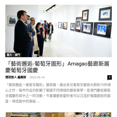
藝文‧澳門
「藝術邂逅-葡萄牙圖形」Amagao藝廊新展
慶葡萄牙國慶
環球旅人 編輯部
-
2022-06-14
0
「藝術邂逅－葡萄牙圖形」藝術展，展出多位葡萄牙藝術大師約70件傾
心之作，每件作品均彰顯了葡國不同領域的藝術美學。是澳門慶祝葡萄
牙國慶的其中之一的活動，今夏讓藝術愛好者可以沉浸於葡國藝術的國
度，尋找箇中的奧秘......