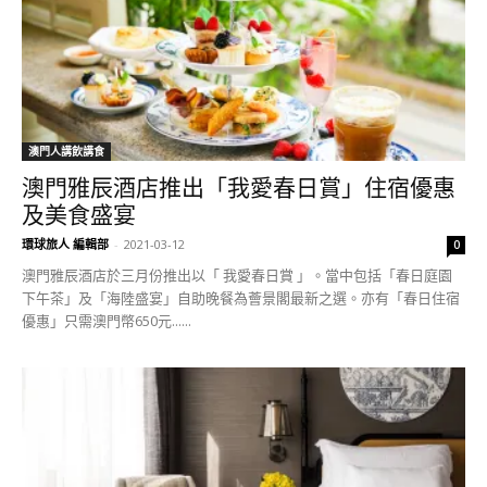
澳門人講飲講食
澳門雅辰酒店推出「我愛春日賞」住宿優惠
及美食盛宴
環球旅人 編輯部
-
2021-03-12
0
澳門雅辰酒店於三月份推出以「 我愛春日賞 」。當中包括「春日庭園
下午茶」及「海陸盛宴」自助晚餐為薈景閣最新之選。亦有「春日住宿
優惠」只需澳門幣650元......