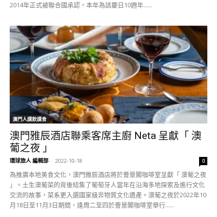
2014年正式被聯合國承認，本年為該慶日10週年......
澳門人講飲講食
澳門雅辰酒店聯乘客席主廚 Neta 呈獻「 澳
葡之夜 」
環球旅人 編輯部
-
2022-10-18
0
為推廣本地美食文化，澳門雅辰酒店將於薈景閣咖啡室呈獻「 澳葡之夜
」。土生澳葡菜的背後結集了葡萄牙人當年在沿海多地探索及進行文化
交流的故事，菜系更入選國家級非物質文化遺產。澳葡之夜於2022年10
月18日至11月3日期間，逢周二至四於薈景閣咖啡室舉行......