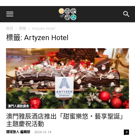
首頁
標籤
Artyzen Hotel
標籤: Artyzen Hotel
澳門人講飲講食
澳門雅辰酒店推出「甜蜜樂悠・藝享聖誕」
主題慶祝活動
環球旅人 編輯部
-
2024-12-14
0