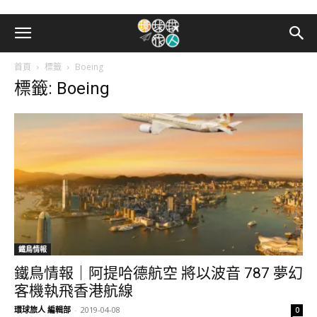
首頁
標籤
Boeing
標籤: Boeing
鐵鳥情報
鐵鳥情報｜阿提哈德航空 將以波音 787 夢幻
客機執飛香港航線
環球旅人 編輯部
-
2019-04-08
0