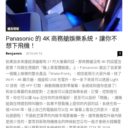
鐵鳥情報
Panasonic 的 4K 商務艙娛樂系統，讓你不
想下飛機！
Benjamin
-
2016-04-14
0
如果說未來連經濟艙都有 21 吋大螢幕的話，那商務艙沒有 4K 的話還怎
麼賣？同樣在德國的「機上乘客體驗展」上，Panasonic 展出了自家第
一個機上娛樂的整合產品「Waterfront」，相信能吸引大家升級。除了
Wi-Fi、4K 顯示器、插座和 USB 充電外，你一坐下來就可以透過 Light
ID 技術（把 APP 打開，啟動相機並對準螢幕，系統就知道你是誰了）
和坐位專屬的系統配對，之後就可以遙控娛樂系統、訂餐、控制燈光
等。你也可以讓 App 記住你的坐椅偏好，甚至可以設好「鬧鐘」，讓機
組員在時間到時叫醒你。如果不想看機上提供的內容的話，系統也有一
個 HDMI 埠，接上自己的電腦就可以在 4K 螢幕上看自己的影片，或是
玩遊戲啦！ 不過航空業界的內裝市場要複雜一些，通常舊機型升級內裝
是很少見的，要等到新款飛機推出的時候航空公司一般才會砸大錢購置
新的內裝。所以想看到這系統被採用，要等波音的 777X 在 2019...