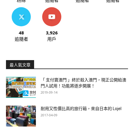
粉絲
追隨者
追隨者
追隨者
48
3,926
追隨者
用戶
最人氣文章
「 支付寶澳門 」終於殺入澳門，現正公開給澳
門人試用！功能將逐步開展！
2019-09-14
耐用又性價比高的旅行箱，來自日本的 Lojel
2017-04-09