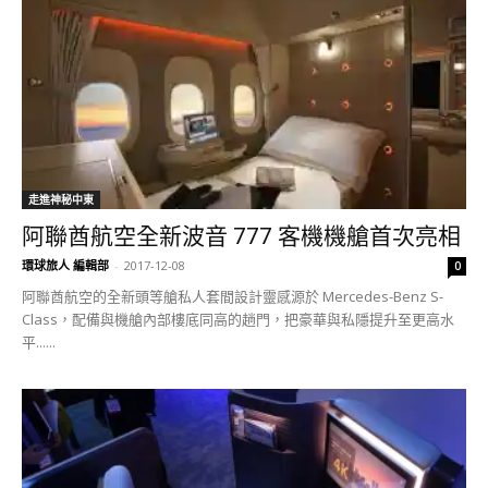
走進神秘中東
阿聯酋航空全新波音 777 客機機艙首次亮相
環球旅人 編輯部
-
2017-12-08
0
阿聯酋航空的全新頭等艙私人套間設計靈感源於 Mercedes-Benz S-
Class，配備與機艙內部樓底同高的趟門，把豪華與私隱提升至更高水
平......