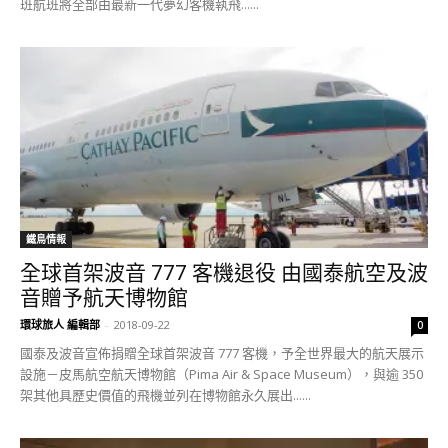
班航班將全部由最新一代夢幻客機執飛......
鐵鳥情報
全球首架波音 777 客機退役 由國泰航空及波
音贈予航天博物館
環球旅人 編輯部
-
2018-09-22
0
國泰及波音宣佈捐贈全球首架波音 777 客機，予全世界最大的航天展示
設施－皮馬航空航天博物館（Pima Air & Space Museum），與逾 350
架其他具歷史價值的飛機並列在博物館永久展出......