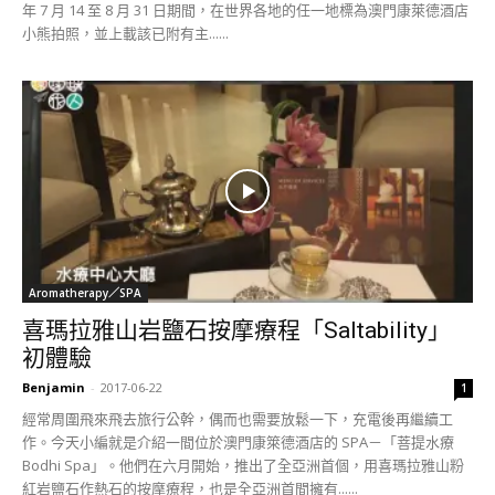
年 7 月 14 至 8 月 31 日期間，在世界各地的任一地標為澳門康萊德酒店
小熊拍照，並上載該已附有主......
Aromatherapy／SPA
喜瑪拉雅山岩鹽石按摩療程「Saltability」
初體驗
Benjamin
-
2017-06-22
1
經常周圍飛來飛去旅行公幹，偶而也需要放鬆一下，充電後再繼續工
作。今天小編就是介紹一間位於澳門康箂德酒店的 SPA－「菩提水療
Bodhi Spa」。他們在六月開始，推出了全亞洲首個，用喜瑪拉雅山粉
紅岩鹽石作熱石的按摩療程，也是全亞洲首間擁有......