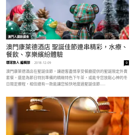
澳門人講飲講食
澳門康萊德酒店 聖誕佳節連串精彩，水療、
餐飲、享樂繽紛體驗
環球旅人 編輯部
-
2018-12-09
0
澳門康萊德酒店在聖誕佳節，讓遊客盡情享受餐廳提供的聖誕限定外賣
套餐，還是為節日特別準備的精緻特色下午茶，或能令您放鬆心神的冬
日限定療程，相信總有一款能讓您愉快地度過聖誕佳節......