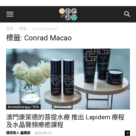
首頁
標籤
Conrad Macao
標籤: Conrad Macao
Aromatherapy／SPA
澳門康萊德的菩提水療 推出 Lapidem 療程
及水晶聲頻療癒課程
環球旅人 編輯部
-
2023-09-12
0