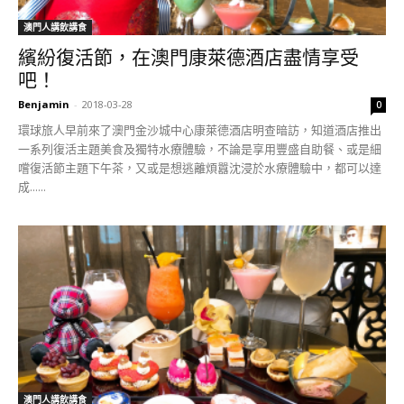
澳門人講飲講食
繽紛復活節，在澳門康萊德酒店盡情享受
吧！
Benjamin
-
2018-03-28
0
環球旅人早前來了澳門金沙城中心康萊德酒店明查暗訪，知道酒店推出
一系列復活主題美食及獨特水療體驗，不論是享用豐盛自助餐、或是細
嚐復活節主題下午茶，又或是想逃離煩囂沈浸於水療體驗中，都可以達
成......
澳門人講飲講食