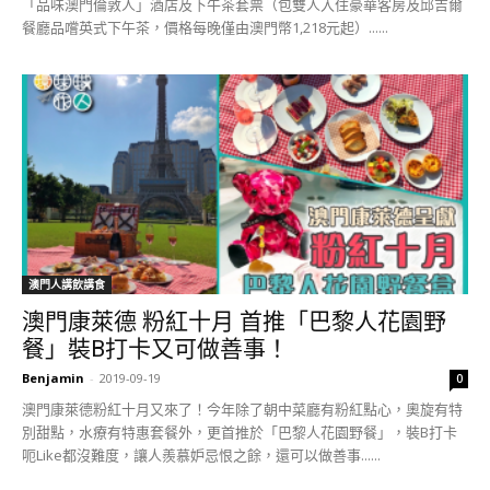
「品味澳門倫敦人」酒店及下午茶套票（包雙人入住豪華客房及邱吉爾
餐廳品嚐英式下午茶，價格每晚僅由澳門幣1,218元起）......
澳門人講飲講食
澳門康萊德 粉紅十月 首推「巴黎人花園野
餐」裝B打卡又可做善事！
Benjamin
-
2019-09-19
0
澳門康萊德粉紅十月又來了！今年除了朝中菜廳有粉紅點心，奧旋有特
別甜點，水療有特惠套餐外，更首推於「巴黎人花園野餐」，裝B打卡
呃Like都沒難度，讓人羨慕妒忌恨之餘，還可以做善事......