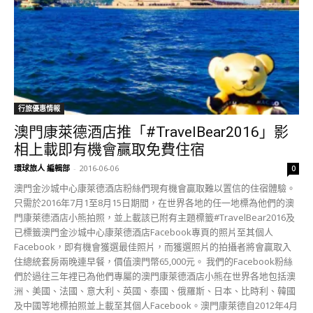
行旅優惠情報
澳門康萊德酒店推「#TravelBear2016」影
相上載即有機會贏取免費住宿
環球旅人 編輯部
-
2016-06-06
0
澳門金沙城中心康萊德酒店粉絲們現有機會贏取難以置信的住宿體驗。
只需於2016年7月1至8月15日期間，在世界各地的任一地標為他們的澳
門康萊德酒店小熊拍照，並上載該已附有主題標籤#TravelBear2016及
已標籤澳門金沙城中心康萊德酒店Facebook專頁的照片至其個人
Facebook，即有機會獲選最佳照片，而獲選照片的拍攝者將會贏取入
住總統套房兩晚連早餐，價值澳門幣65,000元。 我們的Facebook粉絲
們於過往三年裡已為他們專屬的澳門康萊德酒店小熊在世界各地包括澳
洲、美國、法國、意大利、英國、泰國、俄羅斯、日本、比時利、韓國
及中國等地標拍照並上載至其個人Facebook。澳門康萊德自2012年4月