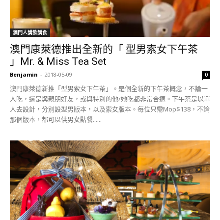
澳門人講飲講食
澳門康萊德推出全新的「 型男索女下午茶
」Mr. & Miss Tea Set
Benjamin
-
2018-05-09
0
澳門康萊德新推「型男索女下午茶」。是個全新的下午茶概念，不論一
人吃，還是與親朋好友，或與特別的他/她吃都非常合適。下午茶是以單
人去設計，分別設型男版本，以及索女版本。每位只需Mop$138，不論
那個版本，都可以供男女點餐......