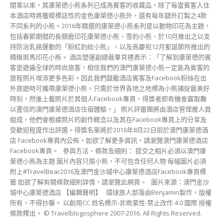
開業以來，其康萊德小熊系列已成為賓客的收藏品。除了每當賓客入住
本酒店時將獲贈標誌性的金色康萊德小熊外，還有每年額外訂製之4款
不同系列的小熊。2016年精選的康萊德小熊系列是以動物印花為主題，
包括春節期間的長頸鹿印花康萊德小熊、雪豹小熊、於10月推出之以支
持防治乳癌運動的「粉紅豹紋小熊」，以及爲慶祝12月聖誕節所推出的
精緻斑馬印花小熊。 酒店營運副總裁畢貝禮表示：「了解到康萊德的賓
客是遊遍全球的時尚旅客，相信我們的澳門康萊德小熊一定能為賓客的
旅程照片增添更多色彩。因此我們鼓勵酒店賓客及Facebook粉絲在出
外旅遊時可攜帶康萊德小熊。只需於世界各地之地標為小熊捕捉最美好
時刻，然後上載照片於其個人Facebook專頁，得獎者即有機會贏取難
以置信的澳門康萊德酒店住宿體驗。」 照片評審團將由酒店管理層人員
組成，他們會根據照片的創作概念以及其在Facebook專頁上的分享及
受歡迎程度作出評選。得獎名單將於2016年8月22日前於澳門康萊德酒
店 Facebook專頁內公佈。如欲了解更多資訊，請瀏覽澳門康萊德酒店
Facebook專頁。 參與方法、條款及細則： 提交之相片必須以澳門康
萊德小熊為主題 圖片內容只限小熊，不可包含任何人物 每幅圖片必須
附上#TravelBear2016及澳門金沙城中心康萊德酒店Facebook專頁標
籤 如欲了解有關條款細則詳情，請瀏覽此網頁。 圖片來源：澳門金沙
城中心康萊德酒店 【編輯聲明】 環球旅人部落由Benjamin製作，版權
所有，不得抄襲。 以創用CC 姓名標示-非商業性-禁止改作 4.0 國際 授權
條款釋出。 © Travelblogosphere 2007-2016. All Rights Reserved.