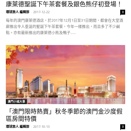
康萊德聖誕下午茶套餐及銀色熊仔初登場！
環球旅人 編輯部
-
2017-12-22
0
每年的澳門康萊德酒店，於2017年12月1日至31日期間，都會在大堂酒
廊推出令人垂涎的聖誕下午茶套餐，今年一樣推出，而且多了不少鹹
點。亦有最新推出的康萊德小熊及鴨子......
澳門小城大事
「澳門限時熱賣」秋冬季節的澳門金沙度假
區房間特價
環球旅人 編輯部
-
2017-10-13
0