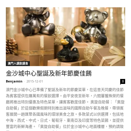
澳門人講飲講食
金沙城中心聖誕及新年節慶佳餚
Benjamin
-
2015-12-01
0
澳門金沙城中心已準備了聖誕及新年的節慶菜單，在這普天同慶的佳節
為賓客提供包羅萬有的餐飲選擇。由平安夜至新年，六間屢獲殊榮的餐
廳將推出特別優惠及特色菜單，讓賓客歡度佳節。 奧旋自助餐：「奧旋
自助餐」於這個歡樂假期特別推出滋味的國際自助午餐及晚餐，帶領賓
客展開一趟匯聚各國風味的環球美食之旅。多款菜式以供選擇，包括地
中海、西式、中式、日式、葡萄牙、東南亞及印度等特色菜餚，並提供
豐富的新鮮海產。「奧旋自助餐」位於金沙城中心地面樓層，預約請致