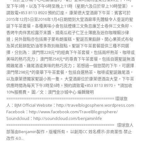
至下午3時，以及下午6時至晚上11時（星期六及日於早上10時營業）。
請致電+853 8113 8920 預約訂座。 康萊德大堂酒廊下午茶：賓客可於
2015年12月5日至2016年1月4日期間到大堂酒廊率先體驗令人垂涎的聖
誕下午茶套餐，各種美味小食包括煙燻三文魚忌廉芝士卷伴三文魚籽、
香烤牛肉伴黑松露芥末醬、燒南瓜崧子仁芝士薄脆及迷你咖喱蝦沙律
撻；另外甜點亦包括栗子蒙布朗蛋糕、聖誕百果餡餅、開心果英式布甸
及英式鬆餅配奶油等多款別緻甜點。聖誕下午茶套餐提供三種不同選
擇，分別為： 澳門幣228元*的經典下午茶套餐，包括兩杯熱茶、咖啡或
美味的熱巧克力； 澳門幣258元*的尊貴下午茶套餐，包括自選聖誕無酒
精雞尾酒、雞尾酒或美味的熱巧克力； 若想過一個悠閒的下午，可選擇
澳門幣298元*的豪華下午茶套餐，包括自選熱茶、咖啡或聖誕雞尾酒，
以及康萊德獨家聖誕小熊一隻。 大堂酒廊位於康萊德酒店大堂，下午茶
供應時間為每天下午3時至6時。預約請致電+853 8113 8970。 *須加收
10%服務費。 圖／文：澳門金沙城中心 編輯聲明
================================================= 環球旅
人：BJM Official Website：http://travelblogosphere.wordpress.com
Facebook：http://www.facebook.com/TravelBlogosphere/
Soundcloud：http://soundcloud.com/benjaminlife
================================================= 環球旅人
部落由Benjamin製作，版權所有。 以創用CC 姓名標示-非商業性-禁止
改作 4.0...