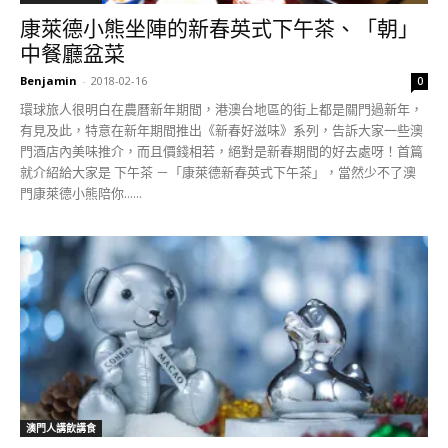
康萊德小熊坐陣的新春英式下午茶、「朝」
中餐廳盆菜
Benjamin
-
2018-02-16
0
環球旅人很明白在農曆新年期間，港澳台地區的街上都是關門過新年，
有見及此，特意在新年期間推出《新春好滋味》系列，告訴大家一些澳
門酒店內美味推介，而且價錢相若，絕對是新春期間的好去處呀！首篇
就介紹給大家是 下午茶 －「康萊德新春英式下午茶」，當然少不了澳
門康萊德小熊陪你......
澳門人講飲講食