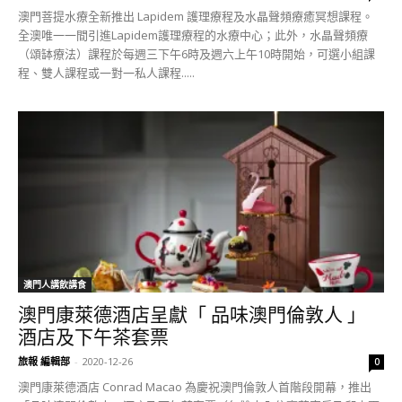
澳門菩提水療全新推出 Lapidem 護理療程及水晶聲頻療癒冥想課程。
全澳唯一一間引進Lapidem護理療程的水療中心；此外，水晶聲頻療
（頌缽療法）課程於每週三下午6時及週六上午10時開始，可選小組課
程、雙人課程或一對一私人課程.....
澳門人講飲講食
澳門康萊德酒店呈獻「 品味澳門倫敦人 」
酒店及下午茶套票
旅報 編輯部
-
2020-12-26
0
澳門康萊德酒店 Conrad Macao 為慶祝澳門倫敦人首階段開幕，推出