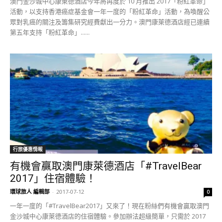
澳門金沙城中心康萊德酒店今年將再度於 10 月推出 2017「粉紅革命」
活動，以支持香港癌症基金會一年一度的「粉紅革命」活動，為喚醒公
眾對乳癌的關注及籌集研究經費獻出一分力。澳門康萊德酒店經已連續
第五年支持「粉紅革命」......
行旅優惠情報
有機會贏取澳門康萊德酒店「#TravelBear
2017」住宿體驗！
環球旅人 編輯部
-
2017-07-12
0
一年一度的「#TravelBear2017」又來了！現在粉絲們有機會贏取澳門
金沙城中心康萊德酒店的住宿體驗。參加辦法超級簡單，只需於 2017