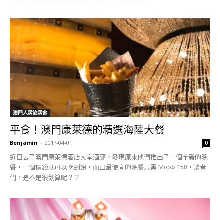
澳門人講飲講食
平食！澳門康萊德的精選海陸大餐
Benjamin
-
2017-04-01
0
近日去了澳門康萊德酒店大堂酒廊，發現原來他們推出了一個全新的晚
餐，一個價錢就可以吃到飽，而且最便宜的晚餐只需 Mop$ 158，讀者
們，是不是很划算呢？？