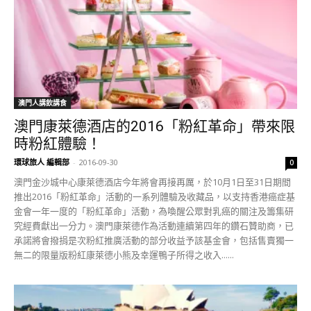
澳門人講飲講食
澳門康萊德酒店的2016「粉紅革命」帶來限
時粉紅體驗！
環球旅人 編輯部
-
2016-09-30
0
澳門金沙城中心康萊德酒店今年將會再接再厲，於10月1日至31日期間
推出2016「粉紅革命」活動的一系列體驗及收藏品，以支持香港癌症基
金會一年一度的「粉紅革命」活動，為喚醒公眾對乳癌的關注及籌集研
究經費獻出一分力。澳門康萊德作為活動連續第四年的鑽石贊助商，已
承諾將會撥捐是次粉紅推廣活動的部分收益予該基金會，包括售賣獨一
無二的限量版粉紅康萊德小熊及幸運鴨子所得之收入......