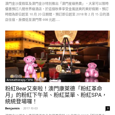
澳門金沙度假區及澳門金沙特別推出「澳門星級熱賣」，大家可以限時
優惠預訂八間世界級酒店，於這個秋季享受金風送爽的美好假期。預訂
時間為即日起至 10 月 20 日期間，預訂即日起至 2018 年 2 月 15 日的酒
店住宿，房價低至澳門幣 698 元起......
Aromatherapy／SPA
粉紅Bear又來啦！澳門康萊德「粉紅革命
月」的粉紅下午茶、粉紅菜單、粉紅SPA，
統統登場囉！
Benjamin
-
2017-10-03
0