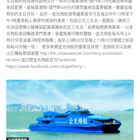
生日期的有效身份證明文件，即可以每套港幣/澳門幣238元購買標準艙
來回套票，或每套港幣/澳門幣438元的頭等艙來回套票優惠，歡慶這個
特別的生日月份。 此外，金光飛航頭等艙乘客亦可在每日中午12時至下
午2時盡享船上餐牌內增添的美食，包括公司三文治、香腸包、雞肉三
文治或煙燻火腿雜菜配蛋黃醬帕尼尼三文治，並將每週更換餐單。 以金
光飛航來回暢遊澳門香港，享盡無懈可擊的體驗。金光飛航每天早上6
時30分至凌晨3時提供服務；由早上6時30分至晚上11時30分期間之航班
為每30分鐘一班。 更多有關金光飛航的優惠及詳情，查詢班次以及網
上訂購船票請瀏覽 http://hk.cotaiwaterjet.com/ferry-promotion-
hk.html 或訂閱金光飛航官方Facebook
https://www.facebook.com/cotaijetferry/。
行旅優惠情報