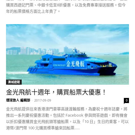
購買西遊記門票、中銀卡低至8折優惠，以及免費專車接送服務。但今
年的船票價格方面比上年貴了。
澳城遊蹤
金光飛航十週年，購買船票大優惠！
環球旅人 編輯部
-
2017-09-09
0
金光飛航提供往來香港澳門豪華高速渡輪服務，為慶祝十週年誌慶，將
推出一系列慶祝優惠活動。包括於 Facebook 參與問答遊戲，即有機會
以折扣優惠購買金光飛航頭等艙船票，以及「10 日」生日的乘客，可以
港幣/澳門幣 100 元購買標準艙來回船票......