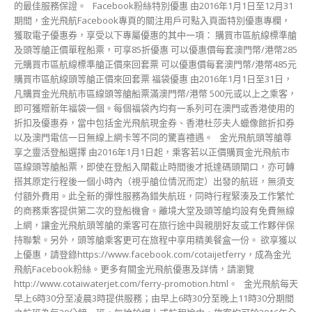
的最佳服務保證。 Facebook粉絲特別優惠 由2016年1月1日至12月31
期間，金光飛航Facebook專頁的關注用戶可點入頁面特別優惠專欄，
獲取電子優惠券，享受以下專屬優惠的其中一項： 購買市區航線標準艙
及頭等艙正價單程船票，可享85折優惠 可以優惠價每套澳門幣/港幣285
元購買市區航線標準艙正價來回套票 可以優惠價每套澳門幣/港幣485元
購買市區航線頭等艙正價來回套票 福袋優惠 由2016年1月1日至31日，
凡購買金光飛航市區線頭等艙船票滿澳門幣/港幣 500元或以上之乘客，
即可獲贈新年福袋一個。每個福袋內均有一系列可在澳門或香港使用的
折扣及優惠券，當中包括金光飛航現金券、香港杜莎夫人蠟像館折扣券
以及澳門電信一日無線上網卡等不同的驚喜禮遇。 金光飛航頭等艙尊
享之靈活登船選擇 由2016年1月1日起，乘客若以正價購買金光飛航市
區線頭等艙船票，即使在登船入閘截止時間後才抵達碼頭閘口，亦可轉
搭其原定行程後一個小時內（視乎艙位情況而定）出發的航班，無須支
付額外費用。此全新的彈性服務為錯失航班，同時行程緊湊及工作繁忙
的商務乘客提供第二次的登船機會。離境大堂及頭等艙均設有免費無線
上網，讓金光飛航頭等艙的乘客可在旅行途中與親朋好友或工作夥伴保
持聯繫。另外，頭等艙乘客更可在旅程中享用精美餐盒一份。 欲享獲以
上優惠，請登錄https://www.facebook.com/cotaijetferry，成為金光
飛航Facebook粉絲。更多有關金光飛航優惠及詳情，請瀏覽
http://www.cotaiwaterjet.com/ferry-promotion.html。 金光飛航每天
早上6時30分至凌晨3時提供服務；由早上6時30分至晚上11時30分期間