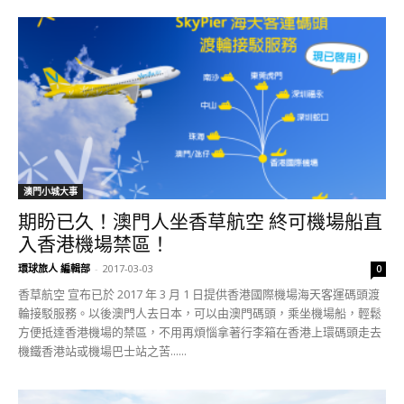
澳門小城大事
期盼已久！澳門人坐香草航空 終可機場船直
入香港機場禁區！
環球旅人 編輯部
-
2017-03-03
0
香草航空 宣布已於 2017 年 3 月 1 日提供香港國際機場海天客運碼頭渡
輪接駁服務。以後澳門人去日本，可以由澳門碼頭，乘坐機場船，輕鬆
方便抵達香港機場的禁區，不用再煩惱拿著行李箱在香港上環碼頭走去
機鐵香港站或機場巴士站之苦......