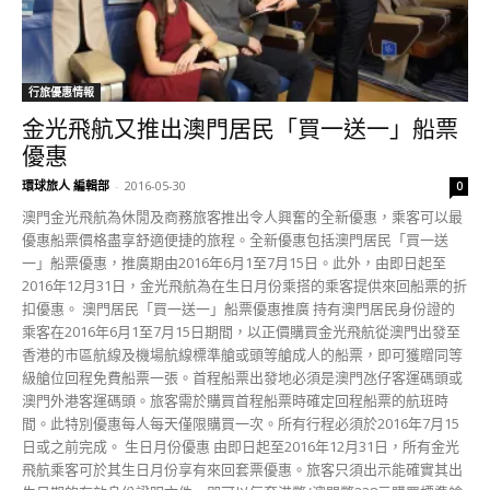
行旅優惠情報
金光飛航又推出澳門居民「買一送一」船票
優惠
環球旅人 編輯部
-
2016-05-30
0
澳門金光飛航為休閒及商務旅客推出令人興奮的全新優惠，乘客可以最
優惠船票價格盡享舒適便捷的旅程。全新優惠包括澳門居民「買一送
一」船票優惠，推廣期由2016年6月1至7月15日。此外，由即日起至
2016年12月31日，金光飛航為在生日月份乘搭的乘客提供來回船票的折
扣優惠。 澳門居民「買一送一」船票優惠推廣 持有澳門居民身份證的
乘客在2016年6月1至7月15日期間，以正價購買金光飛航從澳門出發至
香港的市區航線及機場航線標準艙或頭等艙成人的船票，即可獲贈同等
級艙位回程免費船票一張。首程船票出發地必須是澳門氹仔客運碼頭或
澳門外港客運碼頭。旅客需於購買首程船票時確定回程船票的航班時
間。此特別優惠每人每天僅限購買一次。所有行程必須於2016年7月15
日或之前完成。 生日月份優惠 由即日起至2016年12月31日，所有金光
飛航乘客可於其生日月份享有來回套票優惠。旅客只須出示能確實其出