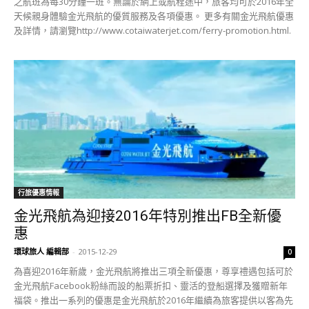
之航班為每30分鐘一班。無論於網上或航程途中，旅客均可於2016年全
天候親身體驗金光飛航的優質服務及各項優惠。 更多有關金光飛航優惠
及詳情，請瀏覽http://www.cotaiwaterjet.com/ferry-promotion.html.
行旅優惠情報
金光飛航為迎接2016年特別推出FB全新優
惠
環球旅人 編輯部
-
2015-12-29
0
為喜迎2016年新歲，金光飛航將推出三項全新優惠，尊享禮遇包括可於
金光飛航Facebook粉絲而設的船票折扣、靈活的登船選擇及獲贈新年
福袋。推出一系列的優惠是金光飛航於2016年繼續為旅客提供以客為先