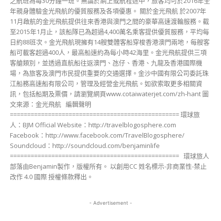
之航班為每30分鐘一班。無論於網上或航程途中，旅客均可於2016年全
年親身體驗金光飛航的優質服務及各項優惠。 關於金光飛航 於2007年
11月啟航的金光飛航提供往來香港與澳門之間的豪華高速渡輪服務。截
至2015年1月止，該船隊已為超過4,400萬名乘客提供優質服務，平均每
日約88班次。金光飛航現擁有14艘雙體客船穿梭香港澳門兩地，每艘客
船可載客超過400人，最高船速約為每小時42海里。金光飛航提供三項
客艙類別，並透過直航船往返澳門、氹仔、香港、九龍及香港國際機
場，為旅客及澳門市民提供重要的交通選擇。金沙中國有限公司委託珠
江船務高速船有限公司，管理及經營金光飛航。如欲索取更多相關資
訊，包括船期及票價，請瀏覽網頁www.cotaiwaterjet.com/zh-hant 圖
文來源：金光飛航 編輯聲明
================================================= 環球旅
人：BJM Official Website：http://travelblogosphere.com
Facebook：http://www.facebook.com/TravelBlogosphere/
Soundcloud：http://soundcloud.com/benjaminlife
================================================= 環球旅人
部落由Benjamin製作，版權所有。 以創用CC 姓名標示-非商業性-禁止
改作 4.0 國際 授權條款釋出。
- Advertisement -