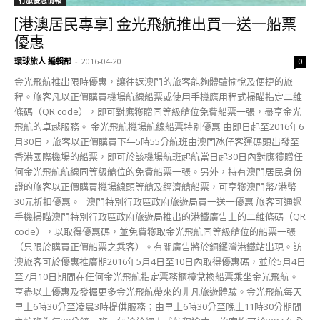
[港澳居民專享] 金光飛航推出買一送一船票
優惠
環球旅人 編輯部
-
2016-04-20
0
金光飛航推出限時優惠，讓往返澳門的旅客能夠體驗愉悅及便捷的旅
程。旅客凡以正價購買機場航線船票或使用手機應用程式掃瞄指定二維
條碼（QR code），即可對應獲贈同等級艙位免費船票一張，盡享金光
飛航的卓越服務。 金光飛航機場航線船票特別優惠 由即日起至2016年6
月30日，旅客以正價購買下午5時55分航班由澳門氹仔客運碼頭出發至
香港國際機場的船票，即可於該機場航班起航當日起30日內對應獲贈任
何金光飛航航線同等級艙位的免費船票一張。另外，持有澳門居民身份
證的旅客以正價購買機場線頭等艙及經濟艙船票，可享獲澳門幣/港幣
30元折扣優惠。 澳門特別行政區政府旅遊局買一送一優惠 旅客可通過
手機掃瞄澳門特別行政區政府旅遊局推出的港鐵廣告上的二維條碼（QR
code），以取得優惠碼，並免費獲取金光飛航同等級艙位的船票一張
（只限於購買正價船票之乘客）。有關廣告將於銅鑼灣港鐵站出現。訪
澳旅客可於優惠推廣期2016年5月4日至10日內取得優惠碼，並於5月4日
至7月10日期間在任何金光飛航指定票務櫃檯兌換船票乘坐金光飛航。
享盡以上優惠及發掘更多金光飛航帶來的非凡旅遊體驗。金光飛航每天
早上6時30分至凌晨3時提供服務；由早上6時30分至晚上11時30分期間