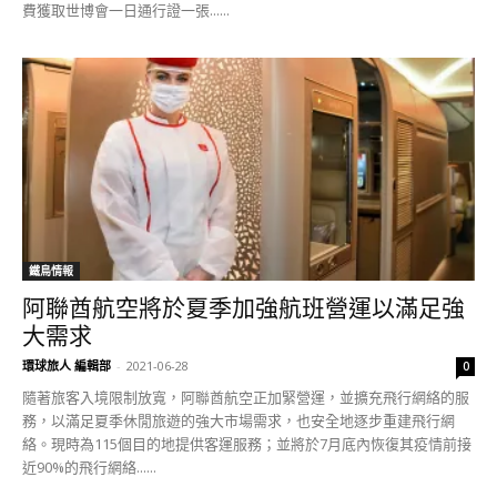
費獲取世博會一日通行證一張......
鐵鳥情報
阿聯酋航空將於夏季加強航班營運以滿足強
大需求
環球旅人 編輯部
-
2021-06-28
0
隨著旅客入境限制放寬，阿聯酋航空正加緊營運，並擴充飛行網絡的服
務，以滿足夏季休閒旅遊的強大市場需求，也安全地逐步重建飛行網
絡。現時為115個目的地提供客運服務；並將於7月底內恢復其疫情前接
近90%的飛行網絡......