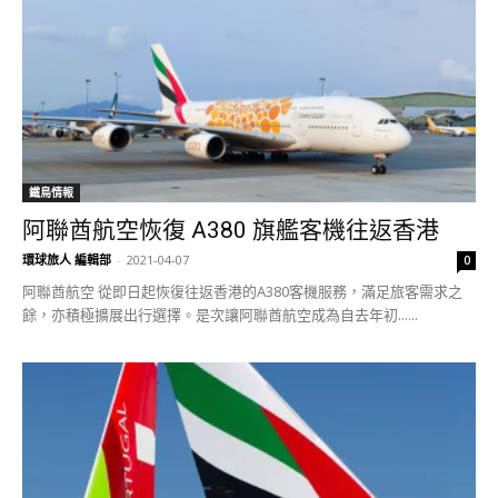
鐵鳥情報
阿聯酋航空恢復 A380 旗艦客機往返香港
環球旅人 編輯部
-
2021-04-07
0
阿聯酋航空 從即日起恢復往返香港的A380客機服務，滿足旅客需求之
餘，亦積極擴展出行選擇。是次讓阿聯酋航空成為自去年初......