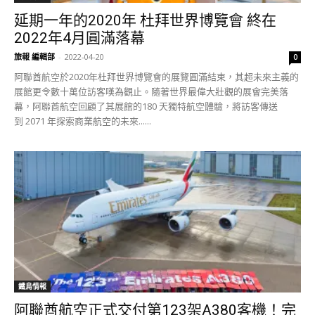
延期一年的2020年 杜拜世界博覽會 終在
2022年4月圓滿落幕
旅報 編輯部
-
2022-04-20
0
阿聯酋航空於2020年杜拜世界博覽會的展覽圓滿結束，其超未來主義的
展館更令數十萬位訪客嘆為觀止。隨著世界最偉大壯觀的展會完美落
幕，阿聯酋航空回顧了其展館的180 天獨特航空體驗，將訪客傳送
到 2071 年探索商業航空的未來......
鐵鳥情報
阿聯酋航空正式交付第123架A380客機！完