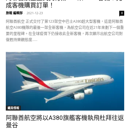
成客機購買訂單！
旅報 編輯部
-
2021-12-23
0
阿聯酋航空 正式交付了第123架空中巴士A380超大型客機，這是阿聯酋
航空A380機隊的最後一架全新客機，為航空公司在近21年來劃下一個重
要的里程碑。在全球疫情下仍接收此全新客機，再次顯示出航空公司對
復甦持樂觀態度......
鐵鳥情報
阿聯酋航空將以A380旗艦客機執飛杜拜往返
曼谷