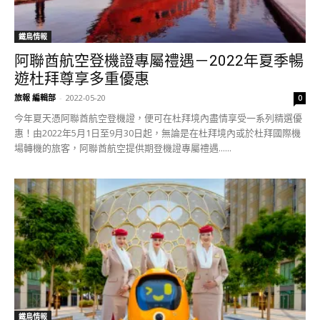
鐵鳥情報
阿聯酋航空登機證專屬禮遇－2022年夏季暢
遊杜拜尊享多重優惠
旅報 編輯部
-
2022-05-20
0
今年夏天憑阿聯酋航空登機證，便可在杜拜境內盡情享受一系列精選優
惠！由2022年5月1日至9月30日起，無論是在杜拜境內或於杜拜國際機
場轉機的旅客，阿聯酋航空提供期登機證專屬禮遇......
鐵鳥情報