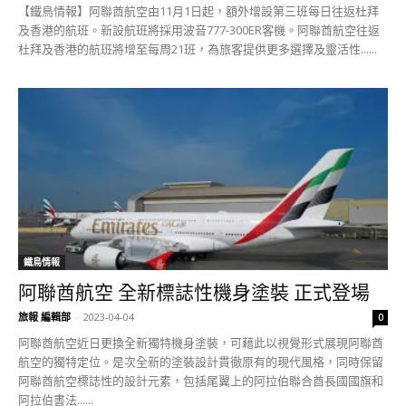
【鐵鳥情報】阿聯酋航空由11月1日起，額外增設第三班每日往返杜拜
及香港的航班。新設航班將採用波音777-300ER客機。阿聯酋航空往返
杜拜及香港的航班將增至每周21班，為旅客提供更多選擇及靈活性......
鐵鳥情報
阿聯酋航空 全新標誌性機身塗裝 正式登場
旅報 編輯部
-
2023-04-04
0
阿聯酋航空近日更換全新獨特機身塗裝，可藉此以視覺形式展現阿聯酋
航空的獨特定位。是次全新的塗裝設計貫徹原有的現代風格，同時保留
阿聯酋航空標誌性的設計元素，包括尾翼上的阿拉伯聯合酋長國國旗和
阿拉伯書法......