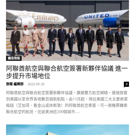
鐵鳥情報
阿聯酋航空與聯合航空簽署新夥伴協議 進一
步提升市場地位
旅報 編輯部
-
2022-09-20
0
阿聯酋航空與聯合航空簽署新夥伴協議，擴展雙方航空網絡。連接旅客
到美國以至世界各地數百個新航點。由11月起，飛往美國三大主要商業
樞紐（芝加哥、舊金山或休斯敦）的阿聯酋航空乘客，可一張機票轉乘
聯合航空的航班，往返美洲近200個城市......