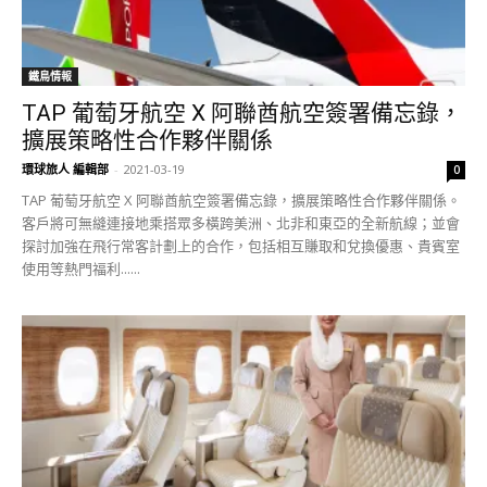
鐵鳥情報
TAP 葡萄牙航空 X 阿聯酋航空簽署備忘錄，
擴展策略性合作夥伴關係
環球旅人 編輯部
-
2021-03-19
0
TAP 葡萄牙航空 X 阿聯酋航空簽署備忘錄，擴展策略性合作夥伴關係。
客戶將可無縫連接地乘搭眾多橫跨美洲、北非和東亞的全新航線；並會
探討加強在飛行常客計劃上的合作，包括相互賺取和兌換優惠、貴賓室
使用等熱門福利......