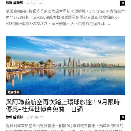
旅報 編輯部
-
2021-11-22
0
隨著泰國向已接種疫苗的國際旅客重新開放邊境，Emirates 阿聯酋航空
由11月28日起，其A380旗艦客機服務將重返曼谷素萬那普機場BKK。
A380航班編號EK372/373，每日營運七天，由曼谷往返杜拜......
鐵鳥情報
與阿聯酋航空再次踏上環球旅途！9月限時
優惠+杜拜世博會免費一日通
旅報 編輯部
-
2021-09-16
0
近日阿聯酋航空推出很多優惠。剛推9月限時機票優惠，飛歐洲/美國的