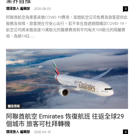
業界首推
環球旅人 編輯部
-
2020-08-03
0
阿聯酋航空為乘客承擔COVID-19費用，首間航空公司免費為旅客提供此
服務及保障，旅客現在可安心出行。若不幸在旅遊期間確診COVID-19，
航空公司將承擔高達15萬歐元的醫療費用和平均每天100歐元的隔離費
用，為期14日......
鐵鳥情報
阿聯酋航空 Emirates 恢復航班 往返全球29
個城市 旅客可杜拜轉機
環球旅人 編輯部
-
2020-06-10
0