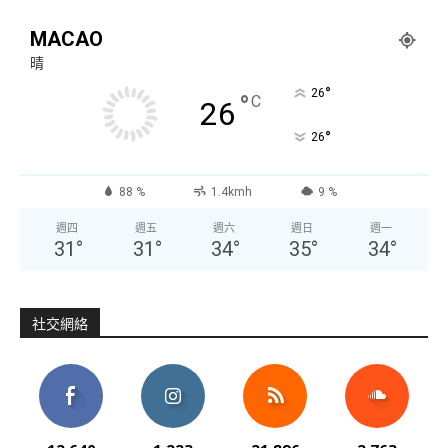
MACAO
晴
°
26
°
C
26
°
26
88 %
1.4kmh
9 %
週四
週五
週六
週日
週一
31
°
31
°
34
°
35
°
34
°
社交網絡