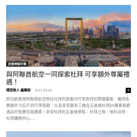
走進神秘中東
與阿聯酋航空一同探索杜拜 可享額外尊屬禮
遇！
環球旅人 編輯部
-
2021-05-06
0
即日起乘搭阿聯酋航空飛往杜拜的旅客均可享有特別票價優惠、獲得免
費額外10公斤的行李限額，以及享受最多三晚在五星級杜拜JW萬豪侯爵
酒店的免費住宿禮遇。享受杜拜的五星級景點：杜拜之框、哈利法塔、
杜拜購物中心......