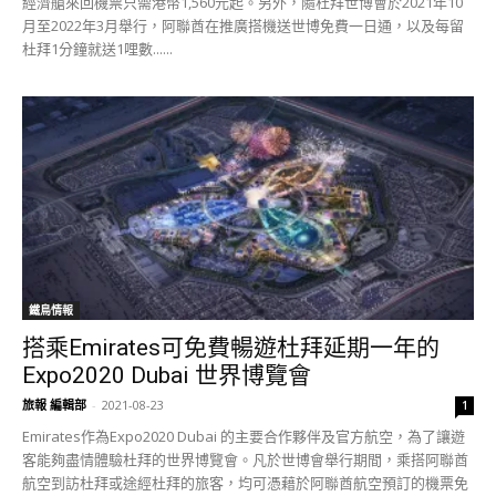
經濟艙來回機票只需港幣1,560元起。另外，隨杜拜世博會於2021年10
月至2022年3月舉行，阿聯酋在推廣搭機送世博免費一日通，以及每留
杜拜1分鐘就送1哩數......
鐵鳥情報
搭乘Emirates可免費暢遊杜拜延期一年的
Expo2020 Dubai 世界博覽會
旅報 編輯部
-
2021-08-23
1
Emirates作為Expo2020 Dubai 的主要合作夥伴及官方航空，為了讓遊
客能夠盡情體驗杜拜的世界博覽會。凡於世博會舉行期間，乘搭阿聯酋
航空到訪杜拜或途經杜拜的旅客，均可憑藉於阿聯酋航空預訂的機票免