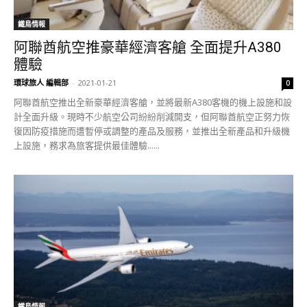
鐵鳥情報
阿聯酋航空推豪華經濟客艙 全面提升A380
體驗
環球旅人 編輯部
-
2021-01-21
0
阿聯酋航空推出全新豪華經濟客艙，並將最新A380客機的機上設施和設
計全面升級。現時不少航空公司紛紛削減開支，但阿聯酋航空正努力恢
復因防疫措施而遭暫停或調整的產品及服務，並推出全新產品和升級機
上設施，務求為旅客提供最佳體驗......
鐵鳥情報