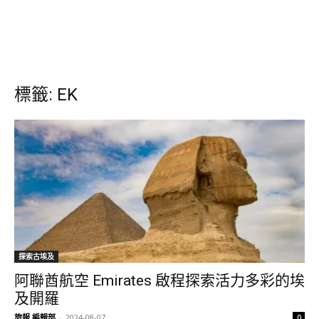
標籤: EK
探索古埃及
阿聯酋航空 Emirates 啟程探索活力多彩的埃
及開羅
旅報 編輯部
-
2024-08-07
0