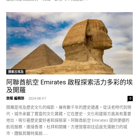
探索古埃及
阿聯酋航空 Emirates 啟程探索活力多彩的埃
及開羅
旅報 編輯部
-
2024-08-07
0
開羅是埃及歷史文化的縮影，擁有數千年的歷史遺產。從法老時代到現
代，城市承載了豐富的文化寶藏。它在歷史、文化和建築方面具有重要
地位，吸引著歷史愛好者和探險家。阿聯酋航空 Emirates 提供便捷的
航班服務，連接香港、杜拜和開羅，方便旅客前往這座充滿魅力的城
市，體驗其獨特風貌......