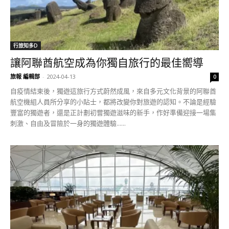
行旅知多D
讓阿聯酋航空成為你獨自旅行的最佳嚮導
旅報 編輯部
-
2024-04-13
0
自疫情結束後，獨遊這旅行方式蔚然成風，來自多元文化背景的阿聯酋
航空機組人員所分享的小貼士，都將改變你對旅遊的認知。不論是經驗
豐富的獨遊者，還是正計劃初嘗獨遊滋味的新手，作好準備迎接一場集
刺激、自由及冒險於一身的獨遊體驗......