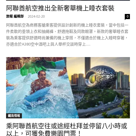
阿聯酋航空推出全新奢華機上睡衣套裝
旅報 編輯部
-
2024-02-20
0
阿聯酋航空為商務客艙乘客提供設計創新的機上睡衣套裝，當中包括一
件柔軟的垂領上衣和抽繩褲、舒適拖鞋及同款眼罩。新款的奢華睡衣套
裝為乘客提供舒適時尚兼備的機上穿搭，不僅適合於機上入睡時穿著，
亦適合於A380空中酒吧上與人舉杯交談時穿上.....
鐵鳥情報
乘阿聯酋航空往或途經杜拜並停留八小時或
以上，可獲免費樂園門票！