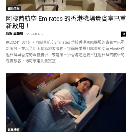
鐵鳥情報
阿聯酋航空 Emirates 的香港機場貴賓室已重
新啟用！
旅報 編輯部
-
2024-03-12
0
由2024年3月起，阿聯酋航空Emirates 位於香港國際機場的貴賓室已重
新開放，並以全新面貌為旅客服務。無論是乘搭阿聯酋航空每日兩班往
返杜拜與香港的直航航班，或是第三班香港途經曼谷往返杜拜的航班的
尊貴旅客，均可享用此貴賓室......
鐵鳥情報