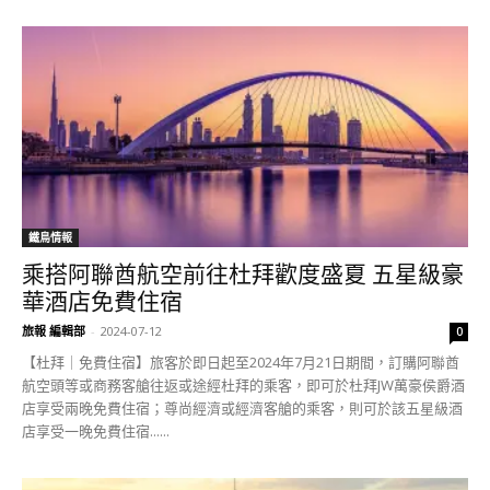
鐵鳥情報
乘搭阿聯酋航空前往杜拜歡度盛夏 五星級豪
華酒店免費住宿
旅報 編輯部
-
2024-07-12
0
【杜拜｜免費住宿】旅客於即日起至2024年7月21日期間，訂購阿聯酋
航空頭等或商務客艙往返或途經杜拜的乘客，即可於杜拜JW萬豪侯爵酒
店享受兩晚免費住宿；尊尚經濟或經濟客艙的乘客，則可於該五星級酒
店享受一晚免費住宿......