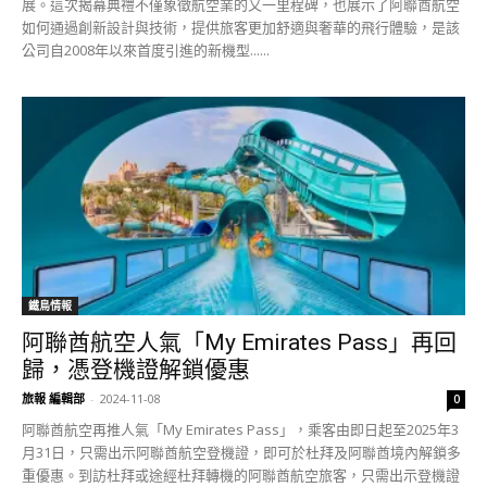
展。這次揭幕典禮不僅象徵航空業的又一里程碑，也展示了阿聯酋航空
如何通過創新設計與技術，提供旅客更加舒適與奢華的飛行體驗，是該
公司自2008年以來首度引進的新機型......
鐵鳥情報
阿聯酋航空人氣「My Emirates Pass」再回
歸，憑登機證解鎖優惠
旅報 編輯部
-
2024-11-08
0
阿聯酋航空再推人氣「My Emirates Pass」，乘客由即日起至2025年3
月31日，只需出示阿聯酋航空登機證，即可於杜拜及阿聯酋境內解鎖多
重優惠。到訪杜拜或途經杜拜轉機的阿聯酋航空旅客，只需出示登機證