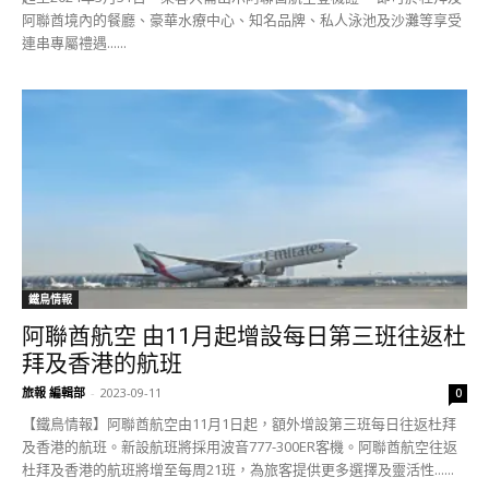
阿聯酋境內的餐廳、豪華水療中心、知名品牌、私人泳池及沙灘等享受
連串專屬禮遇......
鐵鳥情報
阿聯酋航空 由11月起增設每日第三班往返杜
拜及香港的航班
旅報 編輯部
-
2023-09-11
0
【鐵鳥情報】阿聯酋航空由11月1日起，額外增設第三班每日往返杜拜
及香港的航班。新設航班將採用波音777-300ER客機。阿聯酋航空往返
杜拜及香港的航班將增至每周21班，為旅客提供更多選擇及靈活性......