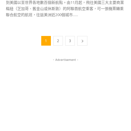
到美國以至世界各地數百個新航點。由11月起，飛往美國三大主要商業
樞紐（芝加哥、舊金山或休斯敦）的阿聯酋航空乘客，可一張機票轉乘
聯合航空的航班，往返美洲近200個城市......
1
2
3
- Advertisement -