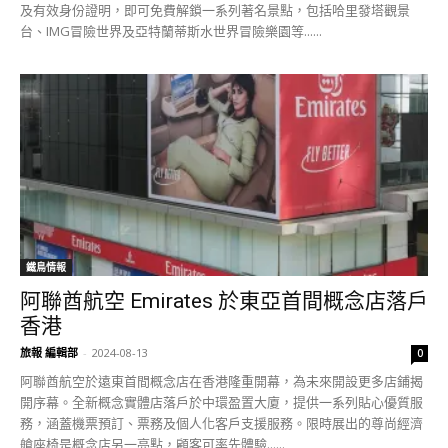
及有效身份證明，即可免費解鎖一系列著名景點，包括哈里發塔觀景
台、IMG冒險世界及亞特蘭蒂斯水世界冒險樂園等......
鐵鳥情報
阿聯酋航空 Emirates 於東亞首間概念店落戶
香港
旅報 編輯部
-
2024-08-13
0
阿聯酋航空於遠東首間概念店在香港隆重開幕，為未來開設更多店鋪揭
開序幕。全新概念實體店落戶於中環盈置大廈，提供一系列貼心優質服
務，涵蓋機票預訂、票務及個人化客戶支援服務。限時展出的尊尚經濟
艙座椅是概念店另一亮點，顧客可率先體驗......