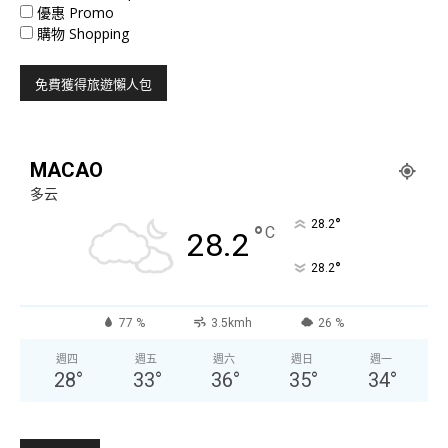
優惠 Promo
購物 Shopping
MACAO
多云
°
28.2
°
C
28.2
°
28.2
77 %
3.5kmh
26 %
週四
週五
週六
週日
週一
28
°
33
°
36
°
35
°
34
°