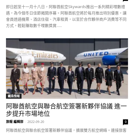
即日起至十一月十八日，阿聯酋航空Skywards推出一系列精彩哩數禮
遇，為今個冬日佳節揭開序幕。阿聯酋航空將於每月推出特別優惠，讓
會員透過機票、酒店住宿、汽車租賃，以至於合作夥伴商戶消費等不同
方式，輕鬆賺取數千哩數獎賞......
鐵鳥情報
阿聯酋航空與聯合航空簽署新夥伴協議 進一
步提升市場地位
旅報 編輯部
-
2022-09-20
0
阿聯酋航空與聯合航空簽署新夥伴協議，擴展雙方航空網絡。連接旅客