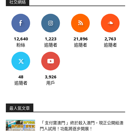
社交網絡
12,640
1,223
21,896
2,763
粉絲
追隨者
追隨者
追隨者
48
3,926
追隨者
用戶
最人氣文章
「 支付寶澳門 」終於殺入澳門，現正公開給澳
門人試用！功能將逐步開展！