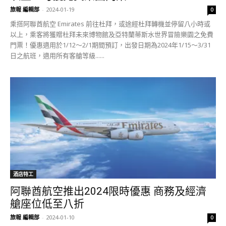
旅報 編輯部
-
2024-01-19
0
乘搭阿聯酋航空 Emirates 前往杜拜，或途經杜拜轉機並停留八小時或
以上，乘客將獲贈杜拜未來博物館及亞特蘭蒂斯水世界冒險樂園之免費
門票！優惠適用於1/12～2/1期間預訂，出發日期為2024年1/15～3/31
日之航班，適用所有客艙等級......
酒店特工
阿聯酋航空推出2024限時優惠 商務及經濟
艙座位低至八折
旅報 編輯部
-
2024-01-10
0