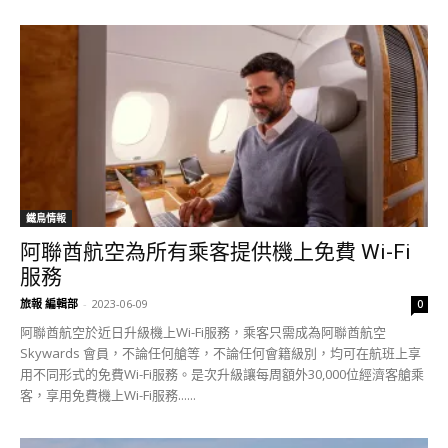
鐵鳥情報
阿聯酋航空為所有乘客提供機上免費 Wi-Fi
服務
旅報 編輯部
-
2023-06-09
0
阿聯酋航空於近日升級機上Wi-Fi服務，乘客只需成為阿聯酋航空
Skywards 會員，不論任何艙等，不論任何會籍級別，均可在航班上享
用不同形式的免費Wi-Fi服務。是次升級讓每周額外30,000位經濟客艙乘
客，享用免費機上Wi-Fi服務......