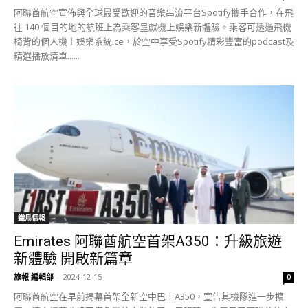
阿聯酋航空宣佈與全球最受歡迎的音樂串流平台Spotify攜手合作，在飛
往 140 個目的地的航班上為乘客呈獻機上娛樂新體驗。乘客可透過飛機
椅背的個人機上娛樂系統ice，於空中享受Spotify精彩豐富的podcast及
精選播放清單......
鐵鳥情報
Emirates 阿聯酋航空首架A350：升級旅遊
新體驗 開啟新篇章
旅報 編輯部
-
2024-12-15
0
阿聯酋航空在早前揭幕首架全新空中巴士A350，宣告其機隊進一步擴