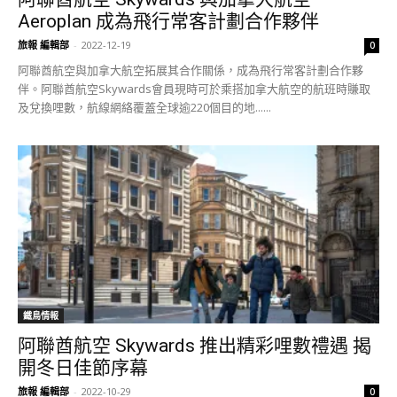
Aeroplan 成為飛行常客計劃合作夥伴
旅報 編輯部
-
2022-12-19
0
阿聯酋航空與加拿大航空拓展其合作關係，成為飛行常客計劃合作夥
伴。阿聯酋航空Skywards會員現時可於乘搭加拿大航空的航班時賺取
及兌換哩數，航線網絡覆蓋全球逾220個目的地......
鐵鳥情報
阿聯酋航空 Skywards 推出精彩哩數禮遇 揭
開冬日佳節序幕
旅報 編輯部
-
2022-10-29
0