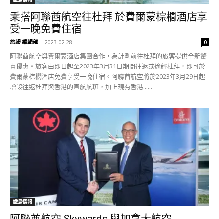
鐵鳥情報
乘搭阿聯酋航空往杜拜 於費爾蒙棕櫚酒店享
受一晚免費住宿
旅報 編輯部
-
2023-02-28
0
阿聯酋航空與費爾蒙酒店集團合作，為計劃前往杜拜的旅客提供全新驚
喜優惠。旅客由即日起至2023年3月31日期間往返或途經杜拜，即可於
費爾蒙棕櫚酒店免費享受一晚住宿。阿聯酋航空將於2023年3月29日起
增設往返杜拜與香港的直航航班，加上現有香港......
鐵鳥情報
阿聯酋航空 Skywards 與加拿大航空