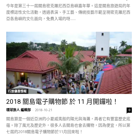
今年是第三十一屆關島密克羅尼西亞島嶼嘉年華。這是關島旅遊局的年
度標誌性文化活動，透過表演、手工藝、傳統技藝示範呈現密克羅尼西
亞各島嶼的文化面向，免費入場的呀......
行旅優惠情報
2018 關島電子購物節 於 11 月開鑼啦！
環球旅人 編輯部
-
2018-10-21
0
關島算是一個近亞洲的小夏威夷般的陽光與海灘，再者它有豐富歷史底
蘊。除了風光及歷史外，很多人去關島也會去購物，因為便宜，所以第
七屆的2018關島電子購物節於11月回來啦！