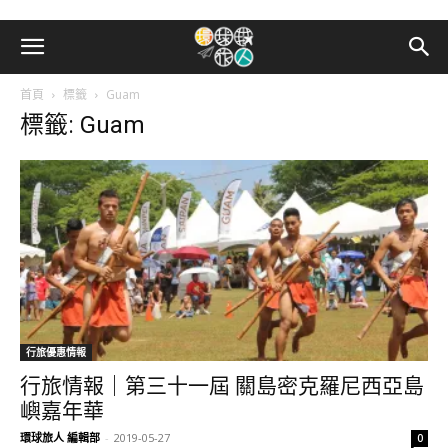
首頁
標籤
Guam
標籤: Guam
行旅優惠情報
行旅情報｜第三十一屆 關島密克羅尼西亞島
嶼嘉年華
環球旅人 編輯部
-
2019-05-27
0