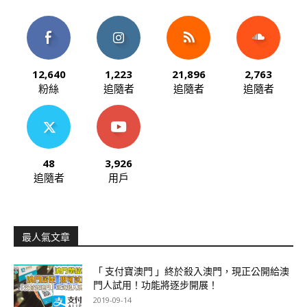
12,640
1,223
21,896
2,763
粉絲
追隨者
追隨者
追隨者
48
3,926
追隨者
用戶
最人氣文章
「 支付寶澳門 」終於殺入澳門，現正公開給澳
門人試用！功能將逐步開展！
2019-09-14