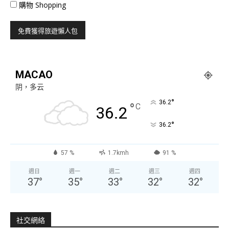
購物 Shopping
MACAO
阴，多云
°
36.2
°
C
36.2
°
36.2
57 %
1.7kmh
91 %
週日
週一
週二
週三
週四
37
°
35
°
33
°
32
°
32
°
社交網絡