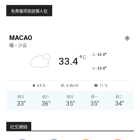
MACAO
晴，少云
°
33.4
°
C
33.4
°
33.4
64 %
4.4kmh
11 %
週五
週六
週日
週一
週二
33
°
36
°
35
°
35
°
34
°
社交網絡