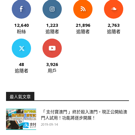
12,640
1,223
21,896
2,763
粉絲
追隨者
追隨者
追隨者
48
3,926
追隨者
用戶
最人氣文章
「 支付寶澳門 」終於殺入澳門，現正公開給澳
門人試用！功能將逐步開展！
2019-09-14