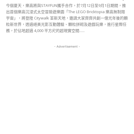
今個夏天，樂高將與STAYFUN攜手合作，於7月12日至9月1日期間，推
出首個樂高沉浸式太空冒險遊樂園「The LEGO Bricktopia 樂高無制限
宇宙」，將登陸 Citywalk 荃新天地，邀請大家齊齊共創一億光年後的顆
粒新世界，透過絕美光影互動體驗、顆粒拼砌及遊戲玩樂，進行星際任
務，於佔地超過 4,000 平方尺的超現實空間......
- Advertisement -