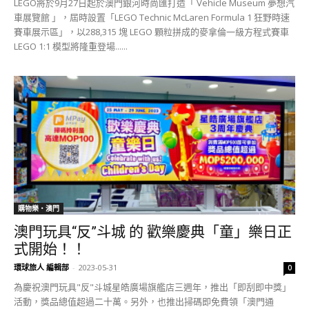
LEGO將於9月27日起於澳門銀河時尚匯打造「 Vehicle Museum 夢想汽
車展覽館 」，屆時設置「LEGO Technic McLaren Formula 1 狂野時速
賽車展示區」，以288,315 塊 LEGO 顆粒拼成的麥拿倫一級方程式賽車
LEGO 1:1 模型將隆重登場......
購物樂‧澳門
澳門玩具“反”斗城 的 歡樂慶典「童」樂日正
式開始！！
環球旅人 編輯部
-
2023-05-31
0
為慶祝澳門玩具"反"斗城星皓廣場旗艦店三週年，推出「即刮即中獎」
活動，獎品總值超過二十萬。另外，也推出掃碼即免費領「澳門通