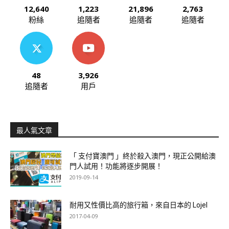
12,640
1,223
21,896
2,763
粉絲
追隨者
追隨者
追隨者
48
3,926
追隨者
用戶
最人氣文章
「 支付寶澳門 」終於殺入澳門，現正公開給澳
門人試用！功能將逐步開展！
2019-09-14
耐用又性價比高的旅行箱，來自日本的 Lojel
2017-04-09