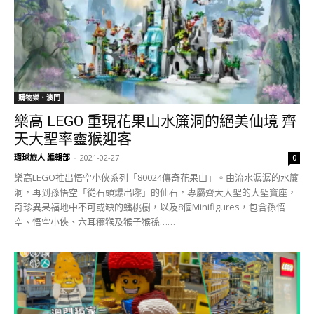
購物樂‧澳門
樂高 LEGO 重現花果山水簾洞的絕美仙境 齊
天大聖率靈猴迎客
環球旅人 編輯部
-
2021-02-27
0
樂高LEGO推出悟空小俠系列「80024傳奇花果山」。由流水潺潺的水簾
洞，再到孫悟空「從石頭爆出嚟」的仙石，專屬齊天大聖的大聖寶座，
奇珍異果福地中不可或缺的蟠桃樹，以及8個Minifigures，包含孫悟
空、悟空小俠、六耳獼猴及猴子猴孫……