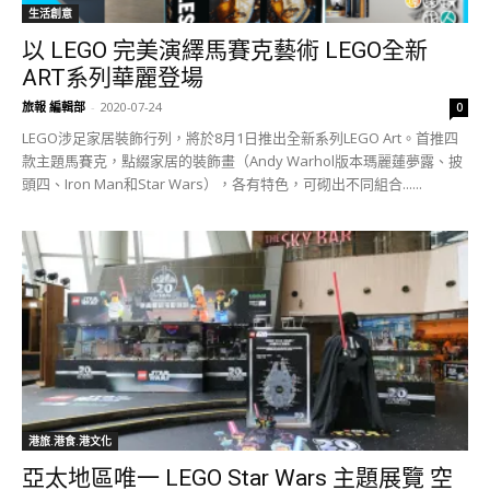
生活創意
以 LEGO 完美演繹馬賽克藝術 LEGO全新
ART系列華麗登場
旅報 編輯部
-
2020-07-24
0
LEGO涉足家居裝飾行列，將於8月1日推出全新系列LEGO Art。首推四
款主題馬賽克，點綴家居的裝飾畫（Andy Warhol版本瑪麗蓮夢露、披
頭四、Iron Man和Star Wars），各有特色，可砌出不同組合......
港旅.港食.港文化
亞太地區唯一 LEGO Star Wars 主題展覽 空