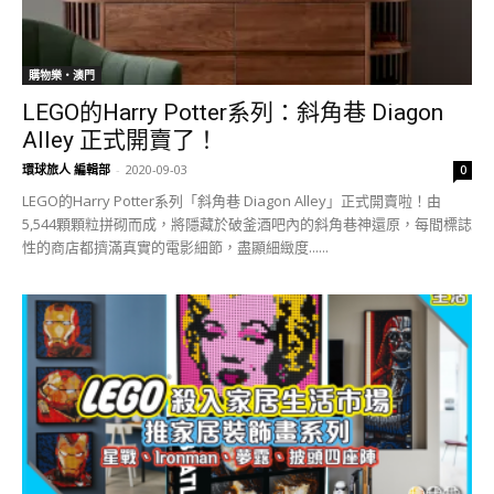
購物樂‧澳門
LEGO的Harry Potter系列：斜角巷 Diagon
Alley 正式開賣了！
環球旅人 編輯部
-
2020-09-03
0
LEGO的Harry Potter系列「斜角巷 Diagon Alley」正式開賣啦！由
5,544顆顆粒拼砌而成，將隱藏於破釜酒吧內的斜角巷神還原，每間標誌
性的商店都擠滿真實的電影細節，盡顯細緻度......