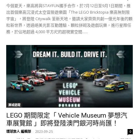
今個夏天，樂高將與STAYFUN攜手合作，於7月12日至9月1日期間，推
出首個樂高沉浸式太空冒險遊樂園「The LEGO Bricktopia 樂高無制限
宇宙」，將登陸 Citywalk 荃新天地，邀請大家齊齊共創一億光年後的顆
粒新世界，透過絕美光影互動體驗、顆粒拼砌及遊戲玩樂，進行星際任
務，於佔地超過 4,000 平方尺的超現實空間......
澳城遊蹤
LEGO 期間限定「 Vehicle Museum 夢想汽
車展覽館 」即將登陸澳門銀河時尚匯！
環球旅人 編輯部
-
2023-09-25
0