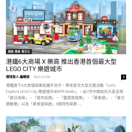
港旅.港食.港文化
港鐵6大商場 X 樂高 推出香港首個最大型
LEGO CITY 樂遊城市
環球旅人 編輯部
-
2021-07-09
0
港鐵旗下6大商場與樂高攜手合作，帶來首次大型主題活動「Let’s
Explore LEGO City 樂遊城市@MTR Malls」。由7月中開始向大家呈現
「夏日海灣」、「城市巡禮」、「露營度假樂」、「單車遊」、「夏日
運動樂」以及「美食滋味遊」6個特色場景......