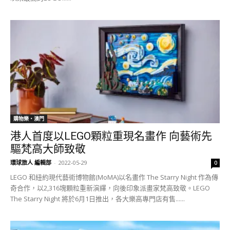
購物樂‧澳門
港人首度以LEGO顆粒重現名畫作 向藝術先
驅梵高大師致敬
環球旅人 編輯部
-
2022-05-29
0
LEGO 和紐約現代藝術博物館(MoMA)以名畫作 The Starry Night 作為傳
奇合作，以2,316塊顆粒重新演繹，向後印象派畫家梵高致敬。LEGO
The Starry Night 將於6月1日推出，各大樂高專門店有售......