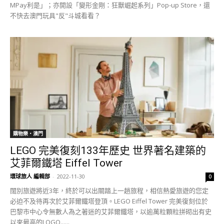
MPay利是」；亦開設「變形金剛：狂獸崛起系列」Pop-up Store，還
不快去澳門玩具"反"斗城看看？
購物樂‧澳門
LEGO 完美復刻133年歷史 世界著名建築的
艾菲爾鐵塔 Eiffel Tower
環球旅人 編輯部
-
2022-11-30
0
闊別旅遊將近3年，終於可以出關踏上一趟旅程，相信熱愛旅遊的您定
必迫不及待再次於艾菲爾鐵塔登頂。LEGO Eiffel Tower 完美復刻位於
巴黎市中心令無數人為之著迷的艾菲爾鐵塔，以逾萬粒顆粒拼砌出有史
以來最高的LOGO......