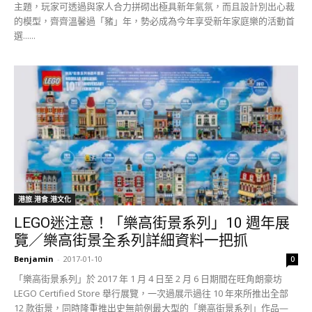
主題，玩家可透過與家人合力拼砌出極具新年氣氛，而且設計別出心裁
的模型，齊齊溫馨過「豬」年，勢必成為今年享受新年家庭樂的活動首
選......
港旅.港食.港文化
LEGO迷注意！「樂高街景系列」10 週年展
覽／樂高街景全系列詳細資料一把抓
Benjamin
-
2017-01-10
0
「樂高街景系列」於 2017 年 1 月 4 日至 2 月 6 日期間在旺角朗豪坊
LEGO Certified Store 舉行展覽，一次過展示過往 10 年來所推出全部
12 款街景，同時隆重推出史無前例最大型的「樂高街景系列」作品—