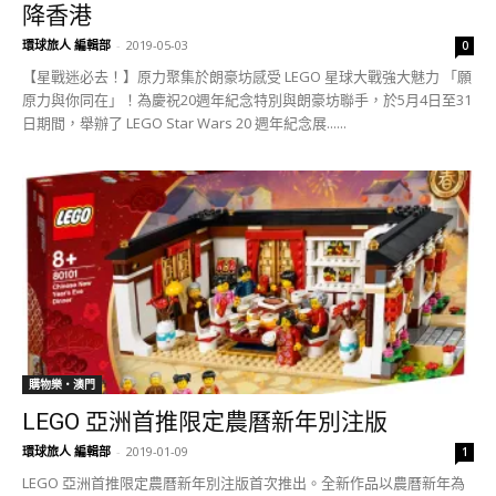
降香港
環球旅人 編輯部
-
2019-05-03
0
【星戰迷必去！】原力聚集於朗豪坊感受 LEGO 星球大戰強大魅力 「願
原力與你同在」！為慶祝20週年紀念特別與朗豪坊聯手，於5月4日至31
日期間，舉辦了 LEGO Star Wars 20 週年紀念展......
購物樂‧澳門
LEGO 亞洲首推限定農曆新年別注版
環球旅人 編輯部
-
2019-01-09
1
LEGO 亞洲首推限定農曆新年別注版首次推出。全新作品以農曆新年為