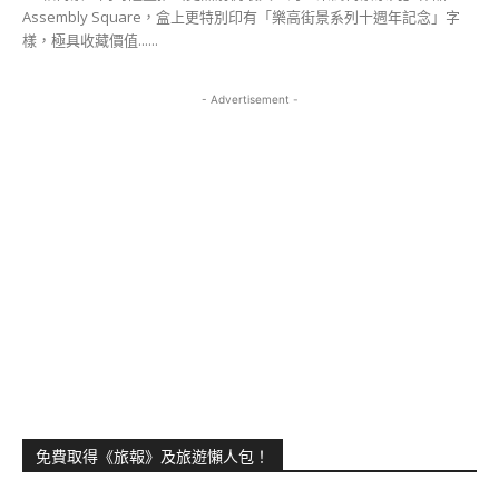
Assembly Square，盒上更特別印有「樂高街景系列十週年記念」字
樣，極具收藏價值......
- Advertisement -
免費取得《旅報》及旅遊懶人包！