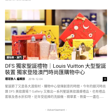
購物樂‧澳門
DFS 獨家聖誕禮物｜Louis Vuitton 大型聖誕
裝置 獨家登陸澳門時尚匯購物中心
環球旅人 編輯部
-
2018-12-04
0
聖誕節了又是各大渡假村、購物中心發揮創意的時間。今年的銀河時尚
匯 DFS 美妝廣場 T Gallery 又推出一系列聖誕美妝護膚禮品，也有禮品
套裝及香水折扣呀，近年受追捧的洗臉機、精華素、唇膏一一盡在......
- Advertisement -