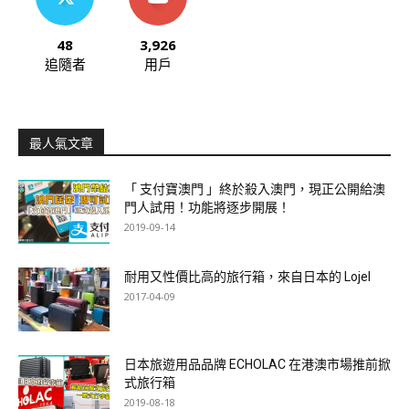
48
3,926
追隨者
用戶
最人氣文章
「 支付寶澳門 」終於殺入澳門，現正公開給澳
門人試用！功能將逐步開展！
2019-09-14
耐用又性價比高的旅行箱，來自日本的 Lojel
2017-04-09
日本旅遊用品品牌 ECHOLAC 在港澳市場推前掀
式旅行箱
2019-08-18