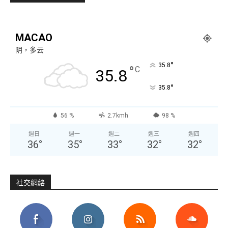
MACAO
阴，多云
°
35.8
°
C
35.8
°
35.8
56 %
2.7kmh
98 %
週日
週一
週二
週三
週四
36
°
35
°
33
°
32
°
32
°
社交網絡