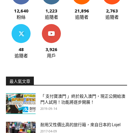
12,640
1,223
21,896
2,763
粉絲
追隨者
追隨者
追隨者
48
3,926
追隨者
用戶
最人氣文章
「 支付寶澳門 」終於殺入澳門，現正公開給澳
門人試用！功能將逐步開展！
2019-09-14
耐用又性價比高的旅行箱，來自日本的 Lojel
2017-04-09