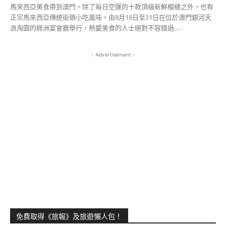
馬來西亞美食帶到澳門。除了每日空運的十款頂級新鮮榴槤之外，也有
正宗馬來西亞傳統街頭小吃風味。由8月16日至31日在位於澳門銀河天
浪淘園的綠洲宴會廳舉行，熱愛美食的人士絕對不容錯過......
- Advertisement -
免費取得《旅報》及旅遊懶人包！