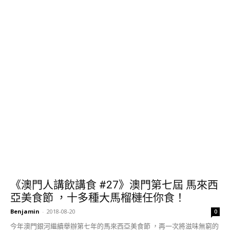
《澳門人講飲講食 #27》澳門第七屆 馬來西
亞美食節 ，十多種大馬榴槤任你食！
Benjamin
-
2018-08-20
0
今年澳門銀河繼續舉辦第七年的馬來西亞美食節 ，再一次將滋味無窮的