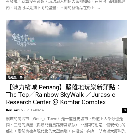
有發現。就算沒有來過，環球旅人相信大家都知道，在喬治市的舊城區
內，隨處可以見到不同的壁畫、不同的藝術品在街上......
悠遊星．馬
【魅力檳城 Penang】堅離地玩樂新蒲點：
The Top／Rainbow SkyWalk ／Jurassic
Research Center ＠ Komtar Complex
Benjamin
-
2017-09-14
0
檳城的喬治市（George Town）是一座歷史城市，街道上大部分也是
兩、三層的排屋（與澳門新馬路非常類似），但同時也是一個現代化的
都市，當然也擁有現代化的大型商場。在檳城市內有一間商場大廈叫光