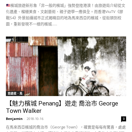
檳城旅遊新形象「非一般的檳城」強勢登陸港澳！由旅遊局介紹從文
化遺產、榴槤美食、文創藝術、親子遊學一應俱全。而香港ViuTV《膠
戰S4》外景拍攝城市正式揭曉目的地為馬來西亞的檳城，從街頭到校
園，重新發現不一樣的檳城......
悠遊星．馬
【魅力檳城 Penang】遊走 喬治市 George
Town Walker
Benjamin
-
2018-10-16
0
在馬來西亞檳城的喬治市（George Town），確實是每每有驚喜，處處