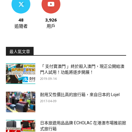
48
3,926
追隨者
用戶
最人氣文章
「 支付寶澳門 」終於殺入澳門，現正公開給澳
門人試用！功能將逐步開展！
2019-09-14
耐用又性價比高的旅行箱，來自日本的 Lojel
2017-04-09
日本旅遊用品品牌 ECHOLAC 在港澳市場推前掀
式旅行箱