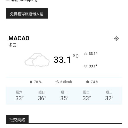
MACAO
多云
°
33.1
°
C
33.1
°
33.1
70 %
6.8kmh
74 %
週六
週日
週一
週二
週三
33
°
36
°
35
°
33
°
32
°
社交網絡