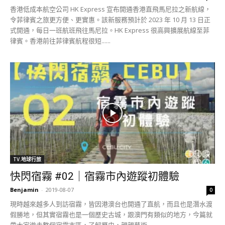
香港低成本航空公司 HK Express 宣布開通香港直飛馬尼拉之新航線，
令菲律賓之旅更方便、更實惠。該新服務預計於 2023 年 10 月 13 日正
式開通，每日一班航班飛往馬尼拉。HK Express 很高興擴展航線至菲
律賓。香港前往菲律賓航程很短......
TV.地球行旅
快閃宿霧 #02｜宿霧市內遊蹤初體驗
Benjamin
-
2019-08-07
0
現時越來越多人到訪宿霧，皆因港澳台也開通了直航，而且也是潛水渡
假勝地，但其實宿霧也是一個歷史古城，跟澳門有類似的地方，今篇就
帶大家遊走整個宿霧市區，了解歷史，親親藝術......