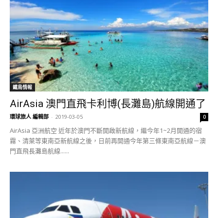
鐵鳥情報
AirAsia 澳門直飛卡利博(長灘島)航線開通了
環球旅人 編輯部
-
2019-03-05
0
AirAsia 亞洲航空 近年於澳門不斷開啟新航線，繼今年1~2月開通的宿
霧、清萊等東南亞新航線之後，日前再開通今年第三條東南亞航線－澳
門直飛長灘島航線......