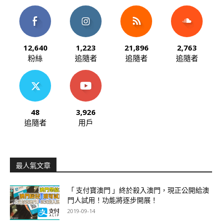
12,640
1,223
21,896
2,763
粉絲
追隨者
追隨者
追隨者
48
3,926
追隨者
用戶
最人氣文章
「 支付寶澳門 」終於殺入澳門，現正公開給澳
門人試用！功能將逐步開展！
2019-09-14