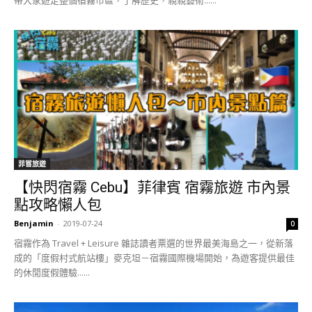
菲嘗旅遊
【快閃宿霧 Cebu】菲律賓 宿霧旅遊 市內景
點攻略懶人包
Benjamin
-
2019-07-24
0
宿霧作為 Travel + Leisure 雜誌讀者票選的世界最美海島之一，從新落
成的「度假村式航站樓」麥克坦－宿霧國際機場開始，為遊客提供最佳
的休閒度假體驗......