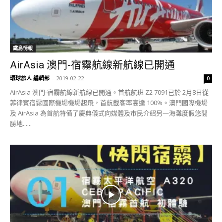
鐵鳥情報
AirAsia 澳門-宿霧航線新航線已開通
環球旅人 編輯部
-
2019-02-22
0
AirAsia 澳門-宿霧航線新航線已開通。首航航班 Z2 7091已於 2月8日從
菲律賓宿霧國際機場機場起飛，首航載客率高達 100%。澳門國際機場
及 AirAsia 為首航特備了慶典儀式向媒體及市民介紹另一海灘度假悠閒
勝地......