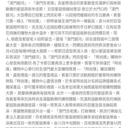
「澳門銀河」、「澳門百老匯」及星際酒店的賓客歡度充滿夢幻與無限
歡騰的聖誕與新年佳節！ 巨型聖誕樹繽紛奪目 樹立於大門口的「澳門
銀河」大型標誌已經繫上閃亮彩帶，以迎接閃耀繽紛的冬日慶典。賓客
只要一踏入「時尚匯」，即時會被全澳門其中一棵最高、逹16米的巨型
聖誕樹所吸引，完全投入這個如鑽石般璀璨的冬日夢幻國度！在有如雪
花飛舞的購物大道中漫步，更可與不同的聖誕裝飾包括閃鑽巨熊、雪
人, 馴鹿及聖誕老人拍照留念。連接「澳門銀河」綜合渡假城中三個瑰
麗大堂，滿佈各式閃鑽裝飾，耀眼生光。閃鑽巡遊與快閃表演更會由12
月4日起每晚8時盛大展開，一眾節日造型表演人員，配以聖誕音樂及精
彩表演於「澳門銀河」及「澳門百老匯」閃亮登場。 「時尚匯」購物中
心發放無限歡欣 為了令節日慶典添上更多歡樂，賓客可參與僅於「時尚
匯」購物中心舉行的全澳門最大型購物獎賞 — 「時尚匯」矚目購物
賞，贏取價值一億元的豐富禮品。賓客只需於活動期間於奢華時尚購物
熱點「時尚匯」購物中心盡情消費，於多家時尚設計名師品牌搜羅各式
獨家產品，即可獲享精彩禮遇，以及參加幸運大抽獎贏取終極購物體驗
大獎。 節慶娛樂遍佈每個角落 此外，一連串閃亮奪目的聖誕表演，將
為賓客帶來別具時尚及滿載歡樂的購物體驗。充滿和諧歡樂氣氛的傳統
聖誕歌曲樂韻悠揚，伴隨一眾表演人員帶來精彩的芭蕾及探戈舞蹈表
演，將優雅與動感共冶一爐。 「澳門百老匯」打破傳統，將流行樂曲元
素注入聖誕佳節，百老匯搖滾秀將於聖誕期間玩轉多首經典聖誕樂曲，
演奏出耳目一新的聖誕樂章。由12月中旬開始，百老匯搖滾秀更會以閃