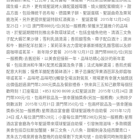
國生蠔。此外，更有燒聖誕烤火雞配蔓越莓醬、燒火腿配蜜糖燒汁。甜
品方面，包括傳統干邑布甸、德國果子餅、聖誕蛋糕、聖誕曲奇及栗茸
脆泡芙。另外更提供聖誕特飲紅酒賓治。 聖誕套餐 2015年12月24日
至25日，31日 澳門幣888元/位(另加一服務費) 榮獲米芝蓮推介的品味
坊，於聖誕期間特別推出多款環球菜式，包括金槍魚他他、清酒三文魚
子配大蝦芒果沙律；雪利乳鴿清湯；香煎銀雪魚、帶子配白酒汁；澳洲
和牛、鵝肝配羊肚菌汁；茉莉茶朱古力雲呢拿慕斯條配乳酪雪糕以及即
磨咖啡或茗茶。 新年除夕套餐 2015年12月31日 澳門幣888元/位(另加
一服務費) 去舊迎新，以美食迎接新一年，品味坊精心設計的新年套
餐，包括澳洲和牛薄片配黑松露菌及魚子醬；法式海鮮濃湯；香煎虎蝦
配意大利飯；慢煮羊腿配香菌砵酒汁；栗子忌廉配萍果酒芭菲及即磨咖
啡或茗茶。 品味吧 品味吧DJ觸發全場派對氣氛，現場更有幸運大抽獎送
出價值超過澳門幣2,000元獎品及餐飲禮券，快來與三五知己歡聚每個狂
歡時刻！訂座電話：+853 8290 8698 火紅聖誕派對 2015年12月24日 澳
門幣300元/位，包兩杯飲品及一張幸運抽獎券(另加一服務費) 火熱除夕
倒數派對 2015年12月31日 澳門幣350元/位，包兩杯飲品及一張幸運抽
獎券(另加一服務費) 星際酒店宴會廳 環球聖誕晚市自助餐 2015年12月
24日 成人每位澳門幣528元；小童每位澳門幣298元(另加一服務費) 星際
酒店宴會廳為今年聖誕帶來環球聖誕自助餐，引發無限滋味，多款精選
美食包括亞拉斯加蟹腿、鮮三文魚、八爪魚、甜蝦刺身及紐西蘭青口。
黑朱古力噴泉將會為整晚的自助餐劃下完美句號。自助餐同時無限量供