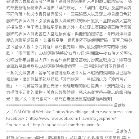
亮優美的舞蹈表演展開序幕，為賓客帶來前所未有的節日歡樂氣氛！ 各
式華麗藝術及精彩表演遍佈「澳門​​銀河」、「澳門百老匯」及星際酒店
不同角落，勢必令賓客驚喜萬分。一眾高蹺藝人以及穿上極具節日色彩
服飾的表演人員，引領賓客投入滿載歡欣的節日氣氛。星際酒店大堂為
迎接住節，除了添上傳統聖誕佈置之外，多位穿上英國愛德華時代懷舊
服飾的表演人員更會在大堂迎接賓客，與他們拍照留念，令四周洋溢濃
厚的典雅聖誕氣息。 如果想享受一個與別不同的假期體驗，賓客只需參
加《星球大戰：原力覺醒》澳門優先場，即可感受前所未有的節日歡
欣。「澳門銀河」UA銀河影院將於12月17日(星期四)午夜12時01分率先
公映這部年度矚目大作。賓客只要於盛會當晚打扮成星戰角色，即有機
會贏取星戰禮品及UA銀河影院免費戲票，一眾星戰迷絕對不容錯過。
一系列別緻裝飾、奢華的購物體驗以及令人目不暇給的娛樂節目已經準
備就緒，請即與摰愛親朋蒞臨「澳門銀河」、星際酒店及「澳門百老
匯」，一同見證散發鑽石光茫，閃耀璀璨的節日慶典。「澳門銀河」致
力提供多元化的購物、美食及娛樂體驗，務求為賓客帶來難忘的節日時
光！ 圖／文：澳門銀河™、澳門百老匯及星際酒店 編輯聲明
================================================= 環球旅
人：BJM Official Website：http://travelblogosphere.wordpress.com
Facebook：http://www.facebook.com/TravelBlogosphere/
Soundcloud：http://soundcloud.com/benjaminlife
================================================= 環球旅人
部落由Benjamin製作，版權所有。 以創用CC 姓名標示-非商業性-禁止