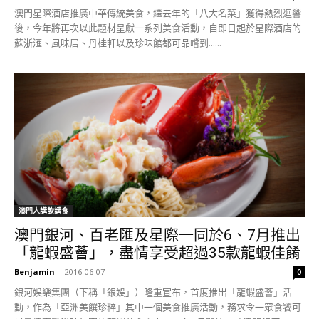
澳門星際酒店推廣中華傳統美食，繼去年的「八大名菜」獲得熱烈迴響
後，今年將再次以此題材呈獻一系列美食活動，自即日起於星際酒店的
蘇浙滙、風味居、丹桂軒以及珍味館都可品嚐到......
澳門人講飲講食
澳門銀河、百老匯及星際一同於6、7月推出
「龍蝦盛薈」，盡情享受超過35款龍蝦佳餚
Benjamin
-
2016-06-07
0
銀河娛樂集團（下稱「銀娛」）隆重宣布，首度推出「龍蝦盛薈」活
動，作為「亞洲美饌珍粹」其中一個美食推廣活動，務求令一眾食饕可