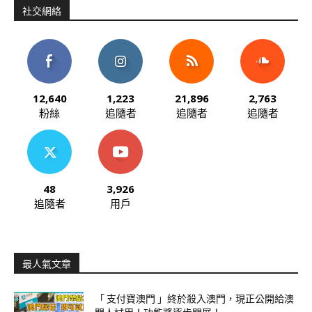
社交網絡
12,640
1,223
21,896
2,763
粉絲
追隨者
追隨者
追隨者
48
3,926
追隨者
用戶
最人氣文章
「 支付寶澳門 」終於殺入澳門，現正公開給澳