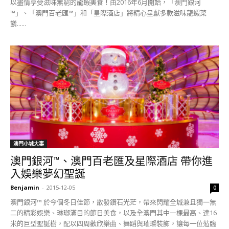
以盡情享受滋味無窮的龍蝦美食！由2016年6月開始，「澳門銀河
™」、「澳門百老匯™」和「星際酒店」將精心呈獻多款滋味龍蝦菜
餚......
澳門小城大事
澳門銀河™、澳門百老匯及星際酒店 帶你進
入娛樂夢幻聖誕
Benjamin
-
2015-12-05
0
澳門銀河™ 於今個冬日佳節，散發鑽石光茫，帶來閃耀全城兼且獨一無
二的精彩娛樂、琳瑯滿目的節日美食，以及全澳門其中一棵最高、逹16
米的巨型聖誕樹，配以四周歡欣樂曲、舞蹈與璀璨裝飾，讓每一位蒞臨