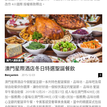
改作 4.0 國際 授權條款釋出。
澳門人講飲講食
澳門星際酒店冬日特選聖誕餐飲
Benjamin
-
2015-12-03
0
澳門星際酒店今個聖誕呈獻一系列特色聖誕餐飲，品味坊、品味吧及環
球自助餐供你選擇，讓你好好過一個愉快滿足的聖誕節。 品味坊 聖誕
早午餐自助餐 2015年12月20，25日至27日 成人每位澳門幣428元 (另
加一服務費) 小童每位澳門幣288元 (3至12歲) (另加一服務費) 品味坊精
心呈獻的聖誕早午餐，令賓客感受奢華美食風範。當中的精選菜式包括
自製鵝肝凍批、日式帶子配青露筍、凍龍蝦、阿拉斯加長腳蟹及即開法