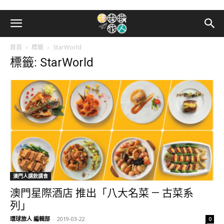
首頁
標籤
StarWorld
標籤: StarWorld
澳門人講飲講食
澳門星際酒店 推出「八大名菜 — 古菜系
列」
環球旅人 編輯部
-
2019-03-22
0