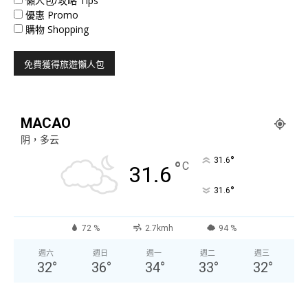
懶人包/攻略 Tips
優惠 Promo
購物 Shopping
MACAO
阴，多云
°
31.6
°
C
31.6
°
31.6
72 %
2.7kmh
94 %
週六
週日
週一
週二
週三
32
°
36
°
34
°
33
°
32
°