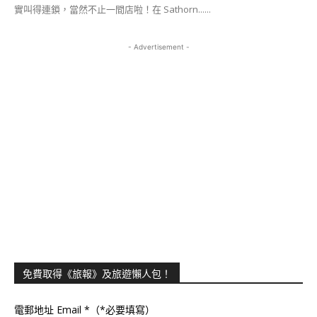
實叫得連鎖，當然不止一間店啦！在 Sathorn......
- Advertisement -
免費取得《旅報》及旅遊懶人包！
電郵地址 Email
*（*必要填寫）