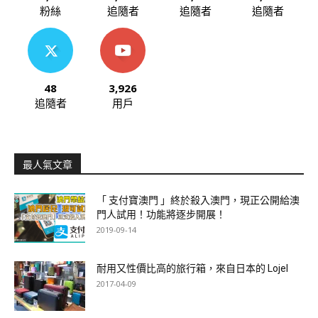
粉絲
追隨者
追隨者
追隨者
48
3,926
追隨者
用戶
最人氣文章
「 支付寶澳門 」終於殺入澳門，現正公開給澳
門人試用！功能將逐步開展！
2019-09-14
耐用又性價比高的旅行箱，來自日本的 Lojel
2017-04-09