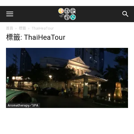
首頁
標籤
ThaiHeaTour
標籤: ThaiHeaTour
Aromatherapy／SPA