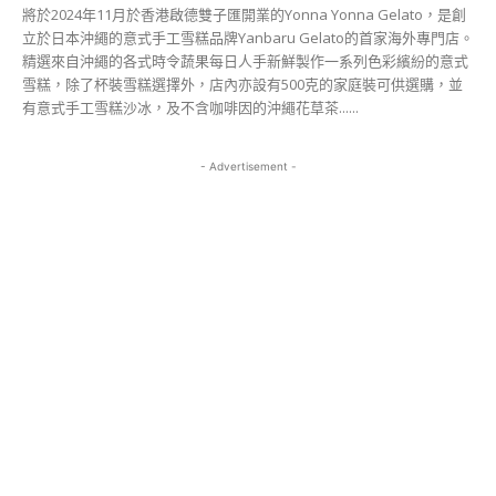
將於2024年11月於香港啟德雙子匯開業的Yonna Yonna Gelato，是創
立於日本沖繩的意式手工雪糕品牌Yanbaru Gelato的首家海外專門店。
精選來自沖繩的各式時令蔬果每日人手新鮮製作一系列色彩繽紛的意式
雪糕，除了杯裝雪糕選擇外，店內亦設有500克的家庭裝可供選購，並
有意式手工雪糕沙冰，及不含咖啡因的沖繩花草茶......
- Advertisement -