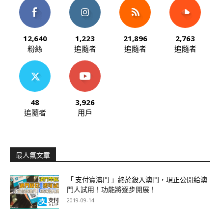
12,640
1,223
21,896
2,763
粉絲
追隨者
追隨者
追隨者
48
3,926
追隨者
用戶
最人氣文章
「 支付寶澳門 」終於殺入澳門，現正公開給澳
門人試用！功能將逐步開展！
2019-09-14