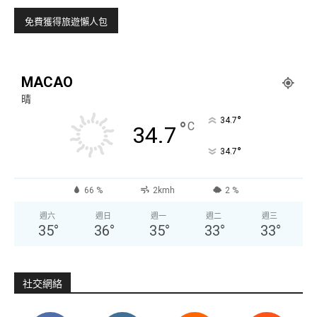
MACAO
晴
°
34.7
°
C
34.7
°
34.7
66 %
2kmh
2 %
週六
週日
週一
週二
週三
35
°
36
°
35
°
33
°
33
°
社交網絡