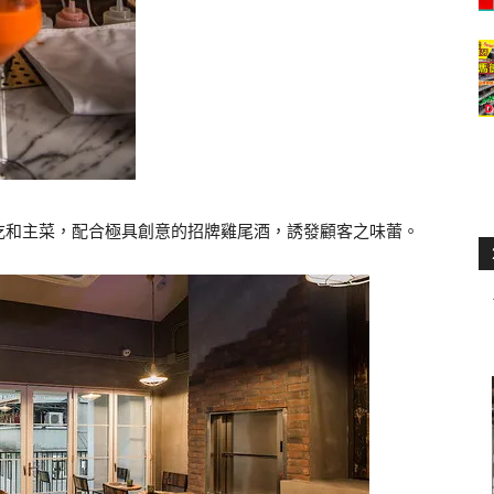
吃和主菜，配合極具創意的招牌雞尾酒，誘發顧客之味蕾。