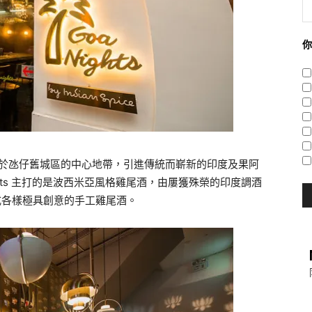
你
夜」位於氹仔舊城區的中心地帶，引進傳統而嶄新的印度及果阿
ghts 主打的是波西米亞風格雞尾酒，由屢獲殊榮的印度調酒
出各式各樣極具創意的手工雞尾酒。