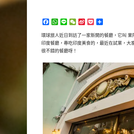
Facebook
WhatsApp
Line
WeChat
Sina
Pocket
分
Weibo
享
環球旅人近日到訪了一家新開的餐廳，它叫 果阿之
印度餐廳，專吃印度美食的，最近在試業，大
很不錯的餐廳呀！