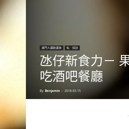
澳門人講飲講食
私．採訪
氹仔新食力－ 果阿
吃酒吧餐廳
By
Benjamin
-
2018-03-15
-