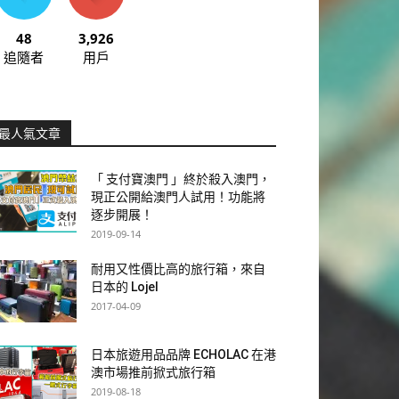
48
3,926
追隨者
用戶
最人氣文章
「 支付寶澳門 」終於殺入澳門，
現正公開給澳門人試用！功能將
逐步開展！
2019-09-14
耐用又性價比高的旅行箱，來自
日本的 Lojel
2017-04-09
日本旅遊用品品牌 ECHOLAC 在港
澳市場推前掀式旅行箱
2019-08-18