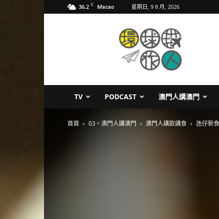
C
36.2
星期日, 9 8 月, 2026
Macao
環
球
旅
人
TV
PODCAST
澳門人講澳門
首頁
03。澳門人講澳門
澳門人講飲講食
氹仔新食