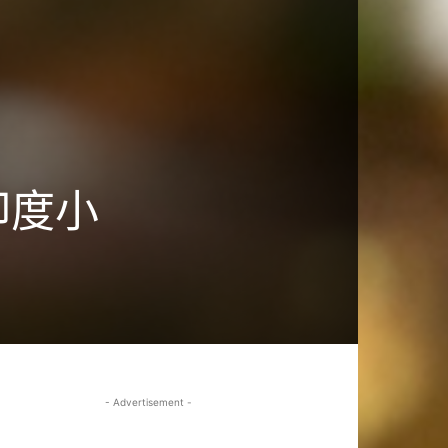
，印度小
- Advertisement -