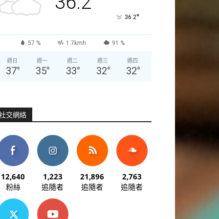
36.2
°
36.2
57 %
1.7kmh
91 %
週日
週一
週二
週三
週四
37
°
35
°
33
°
32
°
32
°
社交網絡
12,640
1,223
21,896
2,763
粉絲
追隨者
追隨者
追隨者