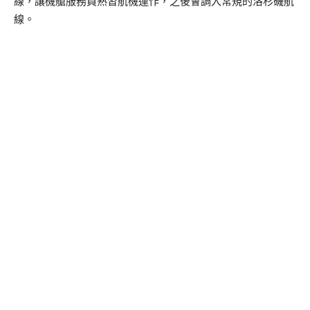
線，讓機艙服務員熟習航機運作，之後會調入常規的洛杉磯航
線。