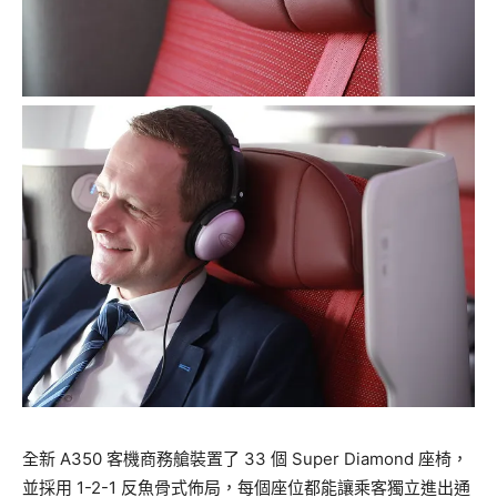
全新 A350 客機商務艙裝置了 33 個 Super Diamond 座椅，
並採用 1-2-1 反魚骨式佈局，每個座位都能讓乘客獨立進出通