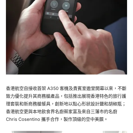
香港航空自接收首架 A350 客機及貴賓室遨堂開幕以來，不斷
致力優化提升其商務艙產品，包括推出展現香港特色的旅行護
理套裝和新商務艙餐具，創新地以點心形狀設計鹽和胡椒瓶；
香港航空更與本地飲食界名廚蔡家富及來自三藩市的名廚
Chris Cosentino 攜手合作，製作頂級的空中美饌。