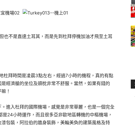
右，但也不是直達土耳其，而是先到杜拜停機加油才飛至土耳
當地杜拜時間是凌晨3點左右，經過7小時的機程，真的有點
因是經濟艙的坐位及頭枕非常不舒服。當然，如果有錢的
平嘛！
下。進入杜拜的國際機場，感覺是非常華麗，也是一個完全
都是24小時運作，而且很多亞非歐地區轉機的中樞機場，
金漆包裝，阿拉伯的牆身裝飾，美輪美奐的建築風格及特