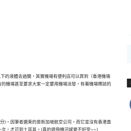
l以下的液體去過關，其實機場有便利店可以買到（香港機場
有的機場甚至要求大家一定要用機場派發，有著機場標誌的
時15分)，因筆者選乘的是新加坡航空公司，而它並沒有香港直
次，才可到土耳其。(真的遊飛機河感覺不好受~~)