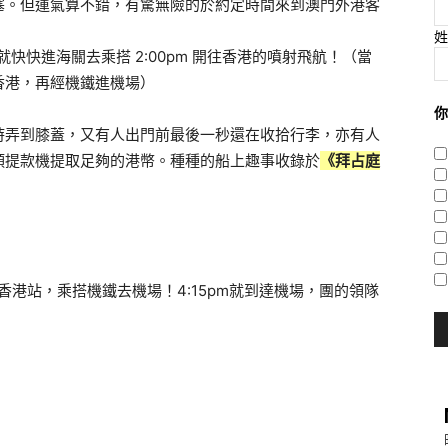
塞。但運氣算不錯，有驚無險的於約定時間來到澳門外港客
姓
byl就快快進海關去乘搭 2:00pm 開往香港的噴射飛航！（當
香港，再經機鐵進機場）
你
時弄到膝蓋，又有人出門前最後一秒還在收拾行李，亦有人
頭提款機提取足夠的港幣。種種的船上趣事收錄於
《拜占庭
奔香港站，乘搭機鐵去機場！4:15pm就到達機場，團的領隊