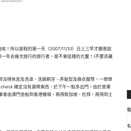
 Advertisement -
啦！所以旅程的第一天（2007/11/10）日上三竿才願意起
但一年去幾次旅行的旅行者，是不會這樣的亢奮！(不要丟雞
小時沒得休息及洗澡、洗臉刷牙、弄髮型及換衣服等，一想想
e check 確定沒有漏帶東西，於下午一點多出門，由於是筆
(筆者由澳門坐船到香港機場，再飛新加坡、杜拜，再飛到土
電
名