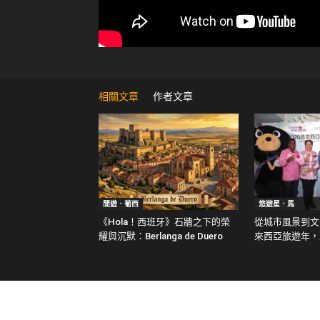
相關文章
作者文章
閒遊．葡西
悠遊星．馬
《Hola！西班牙》石牆之下的榮
從城市風景到文化
耀與沉默：Berlanga de Duero
來西亞旅遊年，