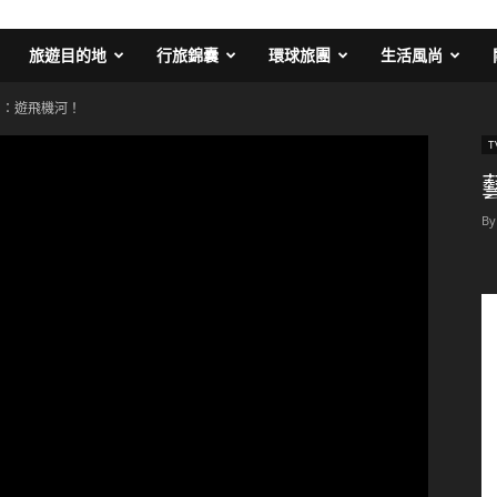
旅遊目的地
行旅錦囊
環球旅團
生活風尚
1：遊飛機河！
T
By