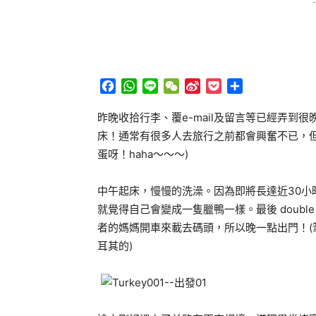
-
Facebook
WhatsApp
Line
WeChat
Sina
Pocket
分
Weibo
享
昨晚收拾行李、覆e-mail及留言等已經弄到很晚
床！通常有很多人去旅行之前都會興奮不已，
蛋呀！haha～～～)
中午起床，慢慢的洗澡。因為即將長達近30
就覺得自己會變成一隻臘鴨一樣。最後 doubl
者的媽媽開車來載去碼頭，所以晚一點出門！
耳其的)