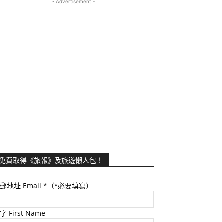
- Advertisement -
免費取得《旅報》及旅遊懶人包！
郵地址 Email
*（*必要填寫）
字 First Name