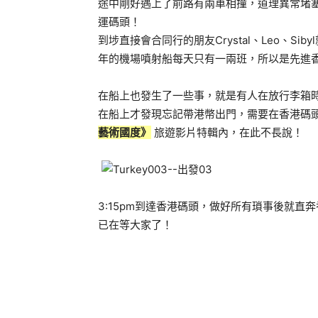
途中剛好遇上了前路有兩車相撞，道理異常堵
運碼頭！
到埗直接會合同行的朋友Crystal、Leo、Si
年的機場噴射船每天只有一兩班，所以是先進
在船上也發生了一些事，就是有人在放行李箱
在船上才發現忘記帶港幣出門，需要在香港碼
藝術國度》
旅遊影片特輯內，在此不長說！
3:15pm到達香港碼頭，做好所有瑣事後就直
已在等大家了！