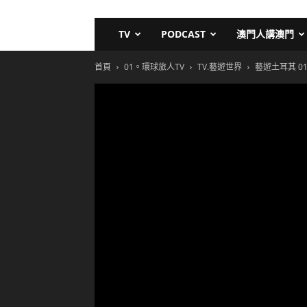
TV
PODCAST
澳門人講澳門
首頁
01。環球旅人TV
TV.藝遊世界
藝遊土耳其 0