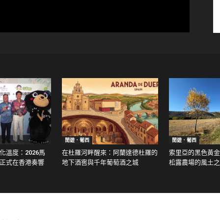
閒遊．葡西
閒遊．葡西
溫度：2026馬
在杜羅河畔醒來：阿蘭達德杜羅的
索里亞的黑色黃金：走
正式在香港奏響
地下酒窖與千年葡萄酒之城
松露農場的風土之