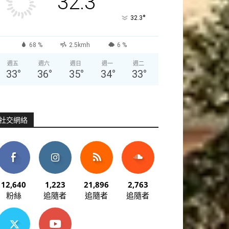
32.3
°
32.3
68 %
2.5kmh
6 %
週五
週六
週日
週一
週二
33
°
36
°
35
°
34
°
33
°
社交網絡
12,640
1,223
21,896
2,763
粉絲
追隨者
追隨者
追隨者