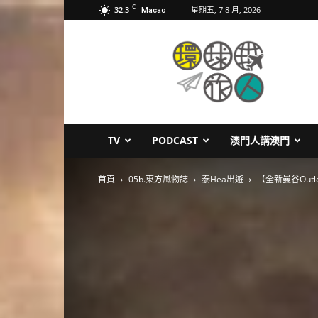
C
32.3
星期五, 7 8 月, 2026
Macao
環
球
旅
人
TV
PODCAST
澳門人講澳門
首頁
05b.東方風物誌
泰Hea出遊
【全新曼谷Outle