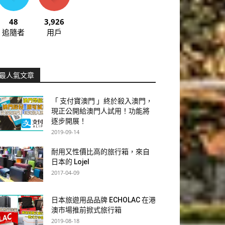
48
3,926
追隨者
用戶
最人氣文章
「 支付寶澳門 」終於殺入澳門，
現正公開給澳門人試用！功能將
逐步開展！
2019-09-14
耐用又性價比高的旅行箱，來自
日本的 Lojel
2017-04-09
日本旅遊用品品牌 ECHOLAC 在港
澳市場推前掀式旅行箱
2019-08-18