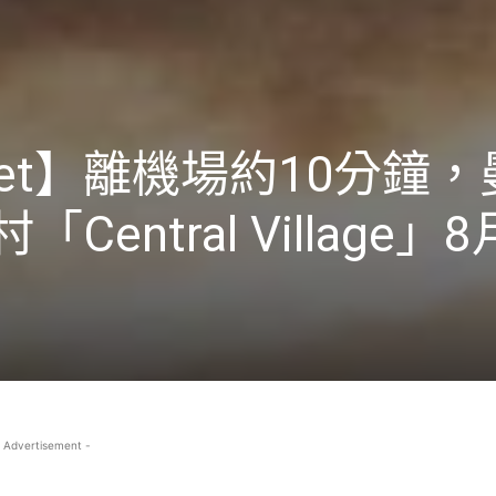
let】離機場約10分鐘
「Central Village」
 Advertisement -