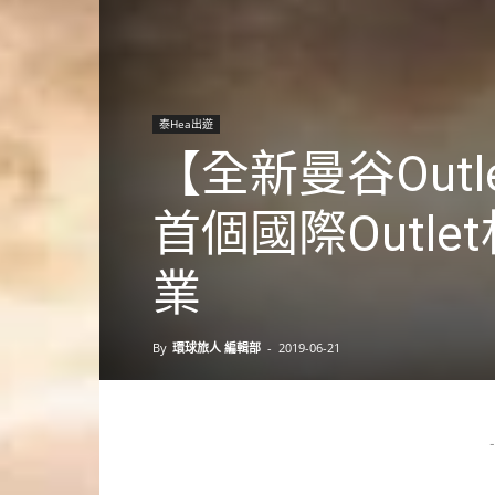
泰Hea出遊
【全新曼谷Out
首個國際Outlet村
業
By
環球旅人 編輯部
-
2019-06-21
-