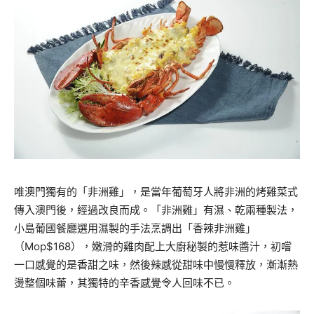
唯澳門獨有的「非洲雞」，是當年葡萄牙人將非洲的烤雞菜式
傳入澳門後，經過改良而成。「非洲雞」有濕、乾兩種製法，
小島葡國餐廳選用濕製的手法烹調出「香辣非洲雞」
（Mop$168），嫩滑的雞肉配上大廚秘製的惹味醬汁，初嚐
一口感覺的是香甜之味，然後辣感從甜味中慢慢釋放，漸漸熱
燙整個味蕾，其獨特的辛香感覺令人回味不已。