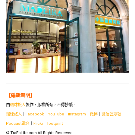
【編輯聲明】
由
環球旅人
製作，版權所有，不得抄襲。
環球旅人
｜
Facebook
｜
YouTube
｜
Instagram
｜
微博
｜
微信公眾號
｜
Podcast電台
｜
Flickr
｜
footprint
© TraFoLife.com All Rights Reserved.