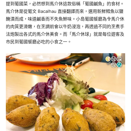
提到葡國菜，必然想到馬介休這款俗稱「葡國鹹魚」的食材。
馬介休是從葡文 Bacalhau 直接翻譯而來，選用新鮮鱈魚以鹽
醃漬而成，味道鹹香而不失魚鮮味。小島葡國餐廳為令馬介休
的肉質更滑嫩，在烹調前會以牛奶浸泡，再透過不同的烹煮手
法炮製出各式的馬介休美食。而「馬介休球」就是每位遊客及
市民到葡國餐廳必吃的小食之一。