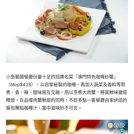
小島葡國餐廳份量十足的招牌名菜「澳門特色咖喱炒蟹」
（Mop$428），以自家秘製的咖喱，再加入蔬菜及香料等熬
煮，香、辣、甜味相互交融，用以烹煮大肉蟹，將其鮮味徹底
釋放。在品嚐肉蟹鮮甜的同時，不妨多點一客餐廳自家烘焙的
餐包蘸點咖喱汁，當中滋味妙不可言。