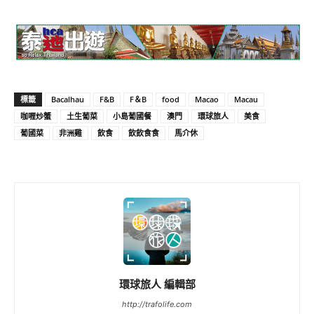
標籤
Bacalhau
F&B
F＆B
food
Macao
Macau
咖喱炒蟹
土生葡菜
小島葡國餐
澳門
環球旅人
美食
葡國菜
非洲雞
飲食
飲飲食食
馬介休
環球旅人 編輯部
http://trafolife.com