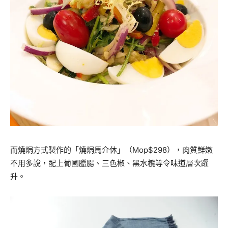
而燒焗方式製作的「燒焗馬介休」（Mop$298），肉質鮮嫩
不用多說，配上葡國臘腸、三色椒、黑水欖等令味道層次躍
升。