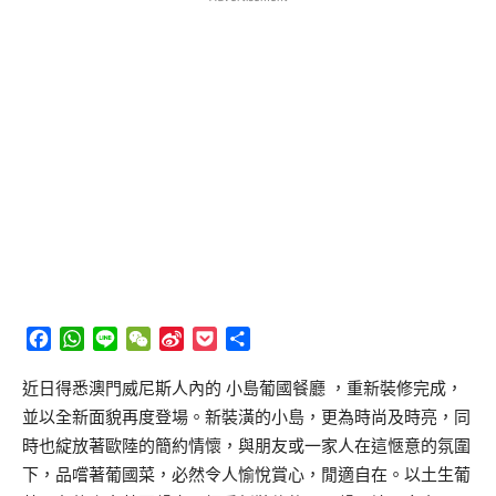
Facebook
WhatsApp
Line
WeChat
Sina
Pocket
分
Weibo
享
近日得悉澳門威尼斯人內的 小島葡國餐廳 ，重新裝修完成，
並以全新面貌再度登場。新裝潢的小島，更為時尚及時亮，同
時也綻放著歐陸的簡約情懷，與朋友或一家人在這愜意的氛圍
下，品嚐著葡國菜，必然令人愉悅賞心，閒適自在。以土生葡