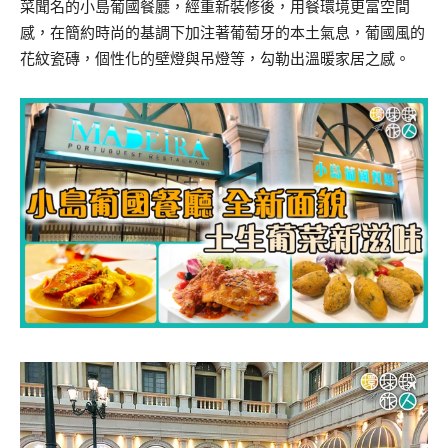
菜聞名的小島葡國餐廳，經重新裝修後，用餐環境更富空間
感，在簡約時尚的基調下加注著葡萄牙的本土氣息，葡國風的
花紋瓷磚，個性化的壁燈與吊燈等，勾勒出溫暖家居之感。