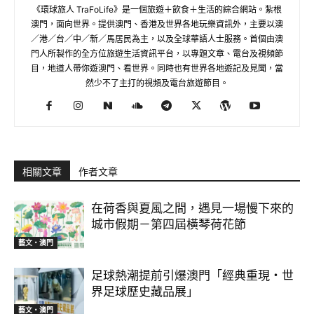
《環球旅人 TraFoLife》是一個旅遊＋飲食＋生活的綜合網站。紮根
澳門，面向世界。提供澳門、香港及世界各地玩樂資訊外，主要以澳
／港／台／中／新／馬居民為主，以及全球華語人士服務。首個由澳
門人所製作的全方位旅遊生活資訊平台，以專題文章、電台及視頻節
目，地道人帶你遊澳門、看世界。同時也有世界各地遊記及見聞，當
然少不了主打的視頻及電台旅遊節目。
相關文章
作者文章
在荷香與夏風之間，遇見一場慢下來的
城市假期－第四屆橫琴荷花節
藝文‧澳門
足球熱潮提前引爆澳門「經典重現・世
界足球歷史藏品展」
藝文‧澳門