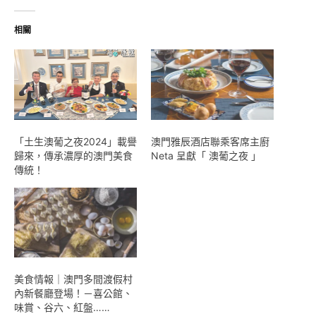
入...
相關
「土生澳葡之夜2024」載譽
澳門雅辰酒店聯乘客席主廚
歸來，傳承濃厚的澳門美食
Neta 呈獻「 澳葡之夜 」
傳統！
美食情報｜澳門多間渡假村
內新餐廳登場！－喜公館、
味賞、谷六、紅盤……