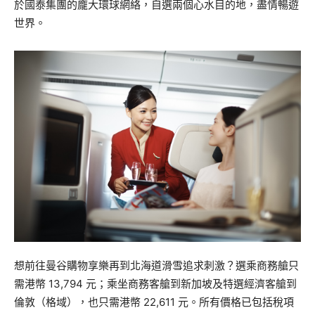
於國泰集團的龐大環球網絡，自選兩個心水目的地，盡情暢遊
世界。
想前往曼谷購物享樂再到北海道滑雪追求刺激？選乘商務艙只
需港幣 13,794 元；乘坐商務客艙到新加坡及特選經濟客艙到
倫敦（格域），也只需港幣 22,611 元。所有價格已包括稅項