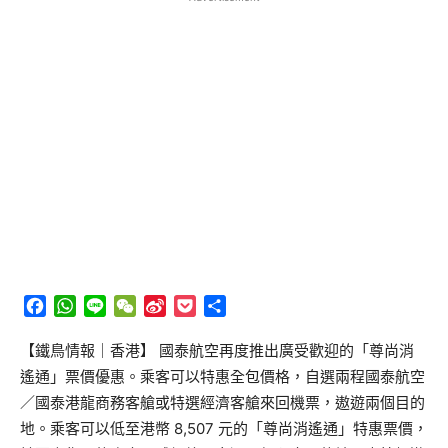
Facebook
WhatsApp
Line
WeChat
Sina
Pocket
分
Weibo
享
【鐵鳥情報｜香港】 國泰航空再度推出廣受歡迎的「尊尚消
遙通」票價優惠。乘客可以特惠全包價格，自選兩程國泰航空
／國泰港龍商務客艙或特選經濟客艙來回機票，遨遊兩個目的
地。乘客可以低至港幣 8,507 元的「尊尚消遙通」特惠票價，