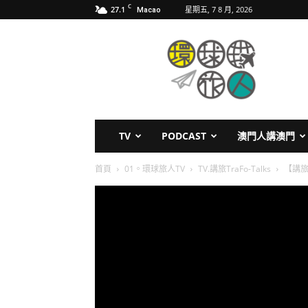
C
27.1
星期五, 7 8 月, 2026
Macao
環
球
旅
人
TV
PODCAST
澳門人講澳門
首頁
01。環球旅人TV
TV.講旅TraFo-Talks
【講旅 