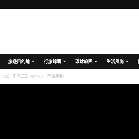
旅遊目的地
行旅錦囊
環球旅團
生活風尚
#02】 不丹 王國 འབྲུག་ཡུལ་（粵語節目）