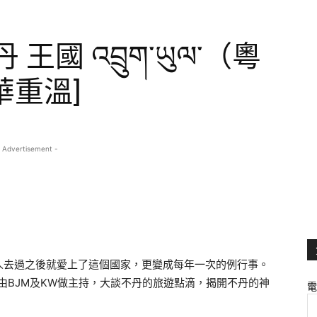
王國 འབྲུག་ཡུལ་（粵
華重溫]
 Advertisement -
人去過之後就愛上了這個國家，更變成每年一次的例行事。
，由BJM及KW做主持，大談不丹的旅遊點滴，揭開不丹的神
電