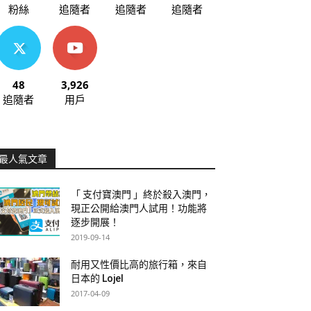
粉絲
追隨者
追隨者
追隨者
48
3,926
追隨者
用戶
最人氣文章
「 支付寶澳門 」終於殺入澳門，
現正公開給澳門人試用！功能將
逐步開展！
2019-09-14
耐用又性價比高的旅行箱，來自
日本的 Lojel
2017-04-09