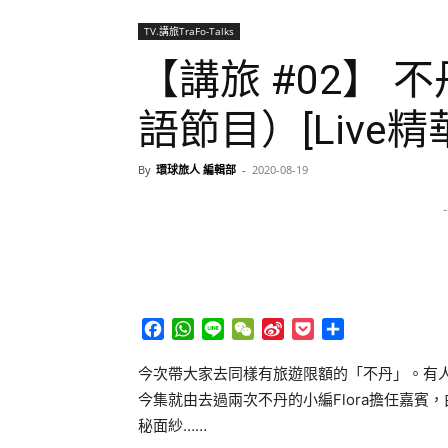
TV.講旅TraFo-Talks
【講旅 #02】 不丹 
語節目）[Live精
By
環球旅人 編輯部
-
2020-08-19
-
Facebook
WhatsApp
Line
WeChat
Sina
Pocket
分
Weibo
享
今次帶大家去同樣有旅遊限額的「不丹」。有
今集就由去過兩次不丹的小編Flora擔任嘉賓
秘面紗……