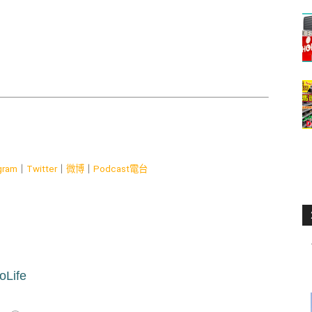
gram
｜
Twitter
｜
微博
｜
Podcast電台