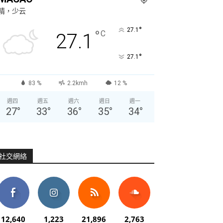
晴，少云
°
27.1
°
C
27.1
°
27.1
83 %
2.2kmh
12 %
週四
週五
週六
週日
週一
27
°
33
°
36
°
35
°
34
°
社交網絡
12,640
1,223
21,896
2,763