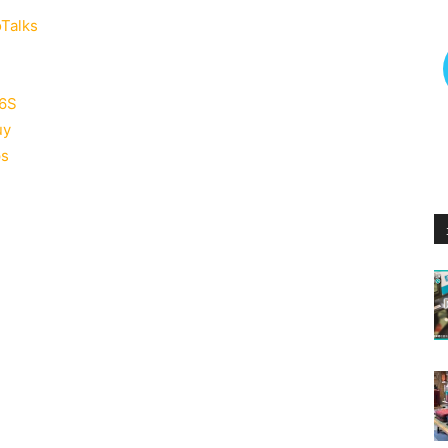
oTalks
36S
uy
ps