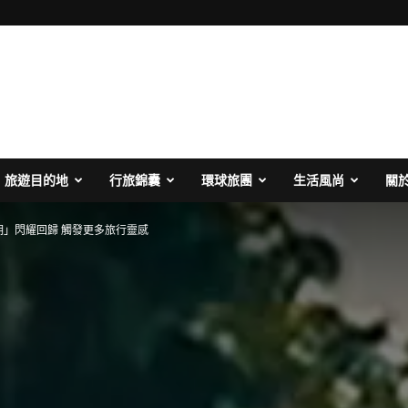
旅遊目的地
行旅錦囊
環球旅團
生活風尚
關
期」閃耀回歸 觸發更多旅行靈感