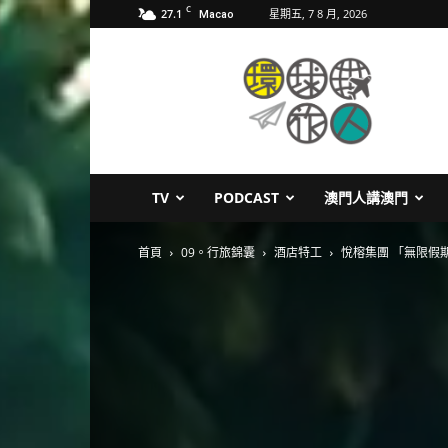
C
27.1
星期五, 7 8 月, 2026
Macao
環
球
旅
人
TV
PODCAST
澳門人講澳門
首頁
09。行旅錦囊
酒店特工
悅榕集團 「無限假