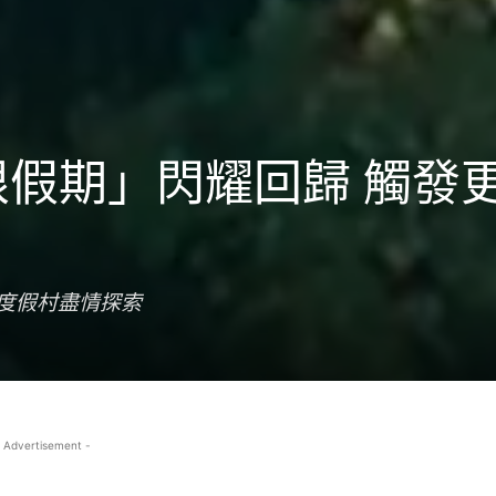
限假期」閃耀回歸 觸發
店度假村盡情探索
 Advertisement -