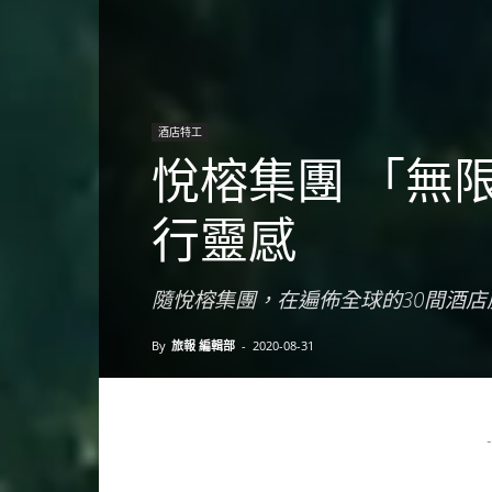
酒店特工
悅榕集團 「無
行靈感
隨悅榕集團，在遍佈全球的30間酒
By
旅報 編輯部
-
2020-08-31
-