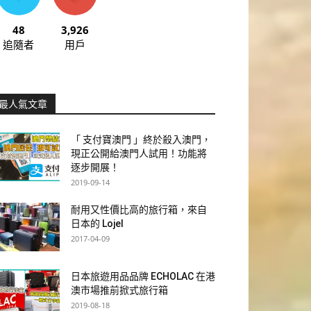
48
3,926
追隨者
用戶
最人氣文章
「 支付寶澳門 」終於殺入澳門，
現正公開給澳門人試用！功能將
逐步開展！
2019-09-14
耐用又性價比高的旅行箱，來自
日本的 Lojel
2017-04-09
日本旅遊用品品牌 ECHOLAC 在港
澳市場推前掀式旅行箱
2019-08-18