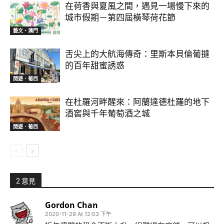
在荷香與夏風之間，遇見一場慢下來的
城市假期－第四屆橫琴荷花節
藝文‧澳門
舌尖上的大航海傳奇：里斯本貝倫葡撻
的百年甜蜜誘惑
閒遊．葡西
在杜羅河畔醒來：阿蘭達德杜羅的地下
酒窖與千年葡萄酒之城
閒遊．葡西
2 意見
Gordon Chan
2020-11-29 At 12:03 下午