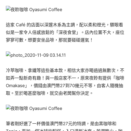
這家 Café 的店面以深邃木系為主調，配以柔和燈光，驟眼看
似是一家令人倍感放鬆的「深夜食堂」。店內位置不大，座位
寥寥可數，想要安坐品啡，那就要碰碰運氣！
冷萃咖啡、拿鐵等這些基本款，相信大家亦喝過過無數次，不
如弄一點新奇有趣！與一般店家不一，原來夜聆有提供「咖啡
Omakase」，價錢由澳門幣27到70幾元不等，由客人隨機抽
取。至於喝甚麼咖啡，就交由老闆幫你決定。
筆者剛好選了一杯價值澳門幣27元的特調，是由黑咖啡和