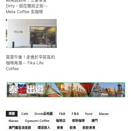
Dirty，就在關前正街－
Meta Coffee 玄咖啡
寫意午後！走進於平民區的
咖啡角落－ Fika Life
Coffee
標籤
Cafe
Drink品地圖
F&B
F＆B
food
Macao
Macau
Oyasumi Coffee
咖啡店
夜聆咖啡
澳門
澳門舊區深度遊
環球旅人
美食
飲食
飲飲食食