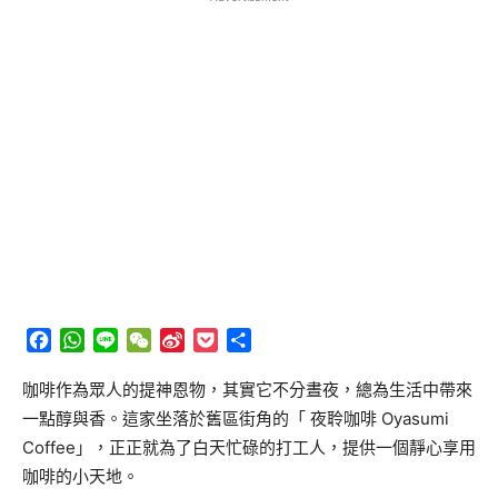
Facebook
WhatsApp
Line
WeChat
Sina
Pocket
分
Weibo
享
咖啡作為眾人的提神恩物，其實它不分晝夜，總為生活中帶來
一點醇與香。這家坐落於舊區街角的「 夜聆咖啡 Oyasumi
Coffee」，正正就為了白天忙碌的打工人，提供一個靜心享用
咖啡的小天地。