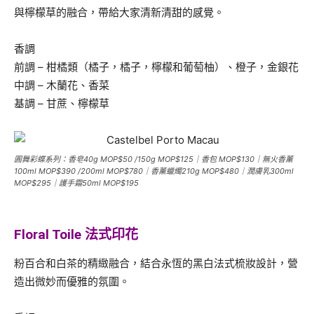
與檸檬草的融合，帶給大家清新清甜的感覺。
香調
前調 – 柑橘類（橘子，橘子，檸檬和葡萄柚）、橙子，金銀花
中調 – 木蘭花、香菜
基調 – 甘蔗、檸檬草
圓舞彩蝶系列：香皂40g MOP$50 /150g MOP$125｜香包 MOP$130｜無火香薰
100ml MOP$390 /200ml MOP$780｜香薰蠟燭210g MOP$480｜潤膚乳300ml
MOP$295｜護手霜50ml MOP$195
Floral Toile 法式印花
粉百合和白茶的精緻融合，結合永恆的黑白法式梳妝設計，營
造出微妙而優雅的氛圍。