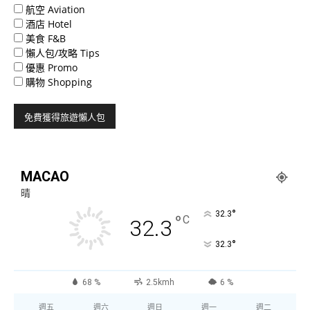
航空 Aviation
酒店 Hotel
美食 F&B
懶人包/攻略 Tips
優惠 Promo
購物 Shopping
MACAO
晴
°
32.3
°
C
32.3
°
32.3
68 %
2.5kmh
6 %
週五
週六
週日
週一
週二