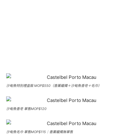
沙甸魚特別禮盒裝 MOP$550（香薰蠟燭＋沙甸魚香皂＋毛巾）
沙甸魚香皂 單售MOP$120
沙甸魚毛巾 單售MOP$115｜香薰蠟燭無單售