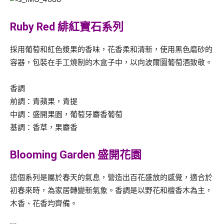
Ruby Red 緋紅寶石系列
採用葡萄和紅色漿果的香味，花香柔和清新，使用黑色磨砂的
容器，包裝在手工燒制的木盒子中，以向波爾圖葡萄酒致敬。
香調
前調：青蘋果，青提
中調：盛開果園，葡萄牙麝香葡萄
基調：香草，果麝香
Blooming Garden 盛開花園
這個系列是屬於春天的氣息，營造出百花盛放的感覺，適合於
初春來時，為家居轉變新氣象。香調是以野花和檀香木為主，
木香、花香均齊備。