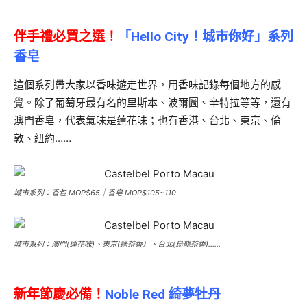
伴手禮必買之選！
「Hello City！城市你好」系列
香皂
這個系列帶大家以香味遊走世界，用香味記錄每個地方的感
覺。除了葡萄牙最有名的里斯本、波爾圖、辛特拉等等，還有
澳門香皂，代表氣味是蓮花味；也有香港、台北、東京、倫
敦、紐約……
城市系列：香包 MOP$65｜香皂 MOP$105~110
城市系列：澳門(蓮花味)、東京(綠茶香）、台北(烏龍茶香)……
新年節慶必備！
Noble Red 綺夢牡丹