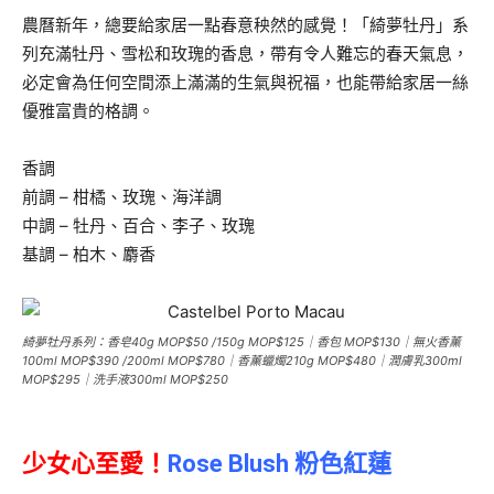
農曆新年，總要給家居一點春意秧然的感覺！「綺夢牡丹」系
列充滿牡丹、雪松和玫瑰的香息，帶有令人難忘的春天氣息，
必定會為任何空間添上滿滿的生氣與祝福，也能帶給家居一絲
優雅富貴的格調。
香調
前調 – 柑橘、玫瑰、海洋調
中調 – 牡丹、百合、李子、玫瑰
基調 – 柏木、麝香
綺夢牡丹系列：香皂40g MOP$50 /150g MOP$125｜香包 MOP$130｜無火香薰
100ml MOP$390 /200ml MOP$780｜香薰蠟燭210g MOP$480｜潤膚乳300ml
MOP$295｜洗手液300ml MOP$250
少女心至愛！
Rose Blush 粉色紅蓮