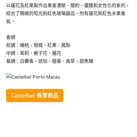
以蓮花及紅果製作出果香濃郁、簡約、優雅和女性化的系列，
結合了精緻的啞光粉紅色玻璃器皿，附有蓮花和紅色水果香
氣。
香調
前調：楊桃、柑橘、紅果、鳳梨
中調：茉莉、梔子花、蓮花
基調：白麝香、琥珀、檀香、香草、甜焦糖
Castelbel 長青商品