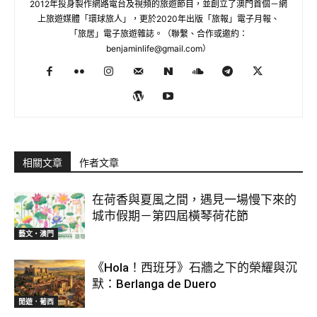
2012年投身製作網路電台及視頻的旅遊節目，並創立了澳門首個－網
上旅遊媒體「環球旅人」，更於2020年出版「旅報」電子月報、
「旅居」電子旅遊雜誌。（聯繫、合作或邀約：
benjaminlife@gmail.com
）
相關文章
作者文章
在荷香與夏風之間，遇見一場慢下來的
城市假期－第四屆橫琴荷花節
藝文‧澳門
《Hola！西班牙》石牆之下的榮耀與沉
默：Berlanga de Duero
閒遊．葡西