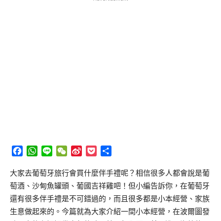
Facebook
WhatsApp
Line
WeChat
Sina
Pocket
分
Weibo
享
大家去葡萄牙旅行會買什麼伴手禮呢？相信很多人都會說是葡
萄酒、沙甸魚罐頭、葡國吉祥雞吧！但小編告訴你，在葡萄牙
還有很多伴手禮是不可錯過的，而且很多都是小本經營、家族
生意做起來的。今篇就為大家介紹一間小本經營，在波爾圖發