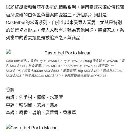
以粉紅胡椒和茉莉花香氣的精緻系列，使用靈感來源於傳統葡
萄牙瓷磚的白色藍色圖案陶瓷器皿。這個系列絕對是
Castelbel的常青系列，自推出以來受眾人喜愛，尤其是特別
的葡置瓷器形型，使人人都將之轉為其他用途，裝飾家居。系
列當中的香氛瓶更是被追捧之人氣商品。
Gold Blue系列：香皂40g MOP$50 /150g MOP$125 /150g禮盒裝 MOP$280｜香
包 MOP$130｜無火香薰100ml MOP$390 /259ml MOP$780｜護手霜50ml
MOP$195｜淡香水100ml MOP$655｜香薰蠟燭210g MOP$480｜潤膚乳300ml
MOP$295｜洗手液300ml MOP$250｜身體護理禮物套裝 MOP$230
香調
前調：佛手柑、檸檬、水葫蘆
中調：粉胡椒、茉莉、鳶尾
基調：麝香、琥珀、廣藿香、香根草