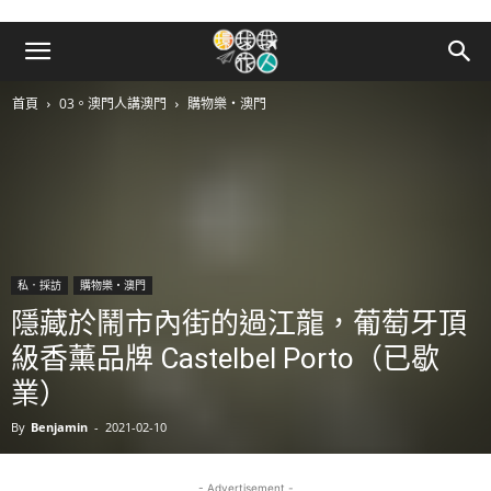
首頁
03。澳門人講澳門
購物樂‧澳門
私．採訪
購物樂‧澳門
隱藏於鬧市內街的過江龍，葡萄牙頂
級香薰品牌 Castelbel Porto（已歇
業）
By
Benjamin
-
2021-02-10
- Advertisement -