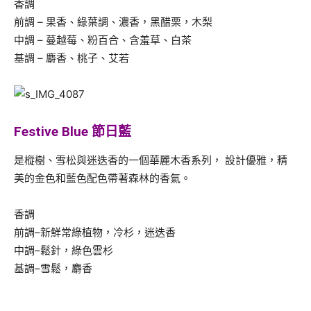
香調
前調 – 果香、綠葉調、濃香，黑醋栗，木梨
中調 – 蔓越莓、粉百合、含羞草、白茶
基調 – 麝香、桃子、艾若
Festive Blue 節日藍
是樅樹、雪松與迷迭香的一個華麗木香系列， 設計優雅，精
美的金色和藍色配色帶著森林的香氣。
香調
前調–新鮮常綠植物，冷杉，迷迭香
中調–鬆針，綠色雲杉
基調–雪鬆，麝香