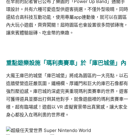
在早前的記者會已公布了樂園的「Power Up Band」通關手
環設計。共有六種可愛造型供遊客挑選，不僅外型吸睛，同時
還結合高科技互動功能，使用專屬app連動後，就可以在園區
內大玩小遊戲，齊齊闖關！屆時園區也會設置很多問號磚塊，
讓來賓體驗敲磚、吃金幣的樂趣。
重點遊樂設施
「瑪利奧賽車」
於「庫巴城堡」內
大魔王庫巴的城堡「庫巴城堡」將成為園區的一大亮點，以石
造牆壁營造莊嚴氛圍，鐵柵欄、厚鐵門和巨大的庫巴石像都有
強烈壓迫感。庫巴城的深處完美重現瑪利奧賽車的世界，遊客
可獲得道具並擲出打倒其他對手，就像遊戲裡的瑪利奧賽車一
樣，超有臨場感！遊戲以 VR 虛擬實景帶出真實感，讓大家全
身心都投入在瑪利奧的世界裡。