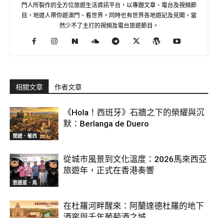
門人所製作的全方位旅遊生活資訊平台，以專題文章、電台及視頻節
目，地道人帶你遊澳門、看世界。同時也有世界各地遊記及見聞，當
然少不了主打的視頻及電台旅遊節目。
相關文章
作者文章
《Hola！西班牙》石牆之下的榮耀與沉
默：Berlanga de Duero
閒遊．葡西
從城市風景到文化溫度：2026馬來西亞
旅遊年，正式在香港奏響
悠遊星．馬
在杜羅河畔醒來：阿蘭達德杜羅的地下
酒窖與千年葡萄酒之城