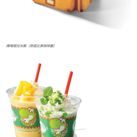
磚塊堤拉米蘇（奇諾比奧咖啡廳）