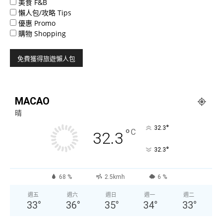
美食 F&B
懶人包/攻略 Tips
優惠 Promo
購物 Shopping
MACAO
晴
°
32.3
°
C
32.3
°
32.3
68 %
2.5kmh
6 %
週五
週六
週日
週一
週二
33
°
36
°
35
°
34
°
33
°