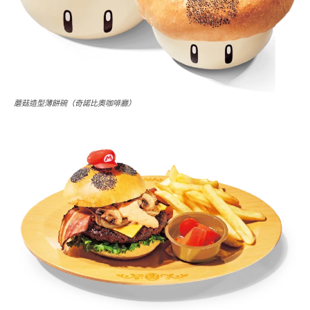
蘑菇造型薄餅碗（奇諾比奧咖啡廳）