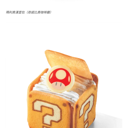
瑪利奧漢堡包（奇諾比奧咖啡廳）