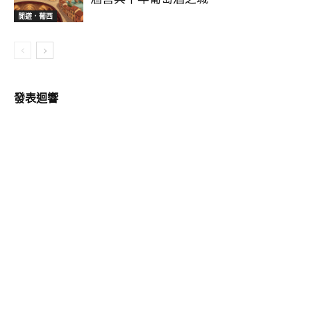
閒遊．葡西
發表迴響