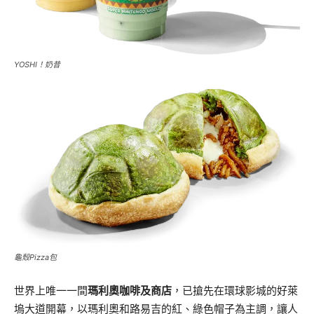
YOSHI！奶昔
龜殼Pizza包
世界上唯一一間
瑪利奧咖啡及商店
，已搶先在環球影城的好萊
塢大道開幕，以瑪利奧和路易吉的紅、綠色帽子為主調，讓人