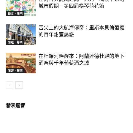
城市假期－第四屆橫琴荷花節
藝文‧澳門
舌尖上的大航海傳奇：里斯本貝倫葡撻
的百年甜蜜誘惑
閒遊．葡西
在杜羅河畔醒來：阿蘭達德杜羅的地下
酒窖與千年葡萄酒之城
閒遊．葡西
發表迴響