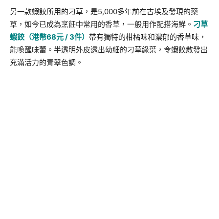
另一款蝦餃所用的刁草，是5,000多年前在古埃及發現的藥
草，如今已成為烹飪中常用的香草，一般用作配搭海鮮。
刁草
蝦餃（港幣
68
元
/ 3
件）
帶有獨特的柑橘味和濃郁的香草味，
能喚醒味蕾。半透明外皮透出幼細的刁草綠葉，令蝦餃散發出
充滿活力的青翠色調。