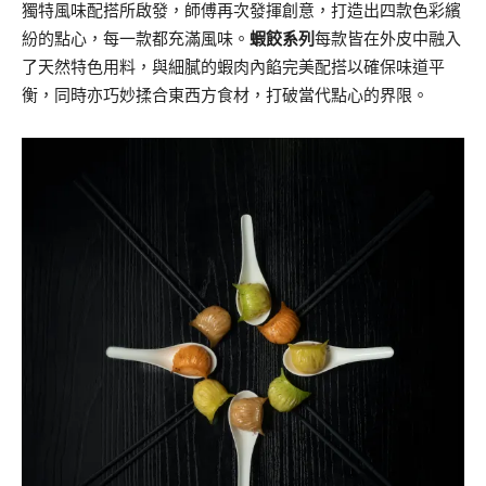
獨特風味配搭所啟發，師傅再次發揮創意，打造出四款色彩繽
紛的點心，每一款都充滿風味。
蝦餃系列
每款皆在外皮中融入
了天然特色用料，與細膩的蝦肉內餡完美配搭以確保味道平
衡，同時亦巧妙揉合東西方食材，打破當代點心的界限。