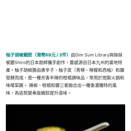
柚子胡椒蝦餃（港幣
68
元
/ 3
件）
由Dim Sum Library與姊妹
餐廳Shiro的日本廚師攜手創作，靈感源自日本九州的當地特
產。柚子胡椒醬由唐辛子、柚子皮（青檸、檸檬和西柚）和鹽
發酵而成，是一種芳香辛辣的柑橘調味品，常用於炮製火鍋和
味噌菜餚。 辣椒、柑橘和鹽三者融合出一種香濃獨特的風
味，為這款變奏版蝦餃提升滋味。