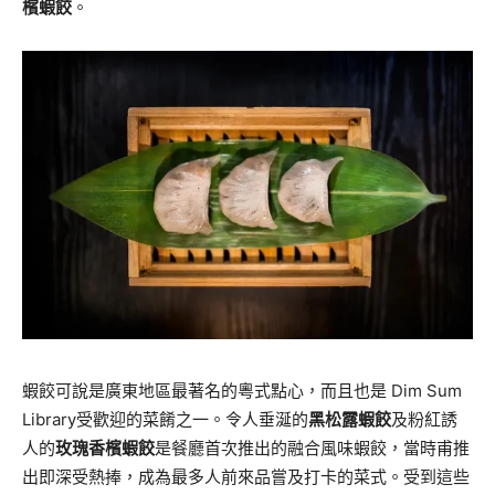
檳蝦餃
。
蝦餃可說是廣東地區最著名的粵式點心，而且也是 Dim Sum
Library受歡迎的菜餚之一。令人垂涎的
黑松露蝦餃
及粉紅誘
人的
玫瑰
香檳蝦餃
是餐廳首次推出的融合風味蝦餃，當時甫推
出即深受熱捧，成為最多人前來品嘗及打卡的菜式。受到這些