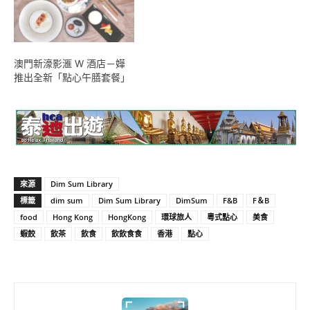
澳門新濠影滙 W 酒店－嬅
推出全新「點心午膳套餐」
來源
Dim Sum Library
標籤
dim sum
Dim Sum Library
DimSum
F&B
F＆B
food
Hong Kong
HongKong
環球旅人
粵式點心
美食
蝦餃
飲茶
飲食
飲飲食食
香港
點心