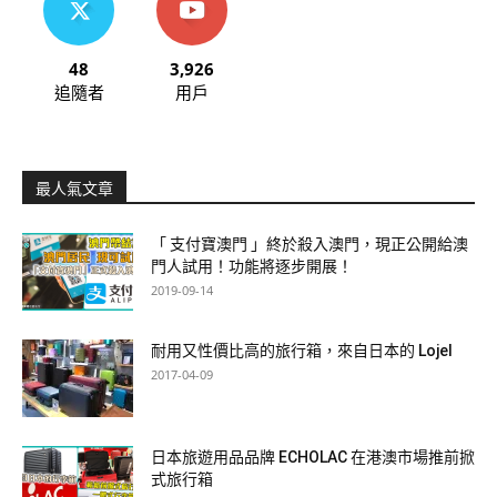
48
3,926
追隨者
用戶
最人氣文章
「 支付寶澳門 」終於殺入澳門，現正公開給澳
門人試用！功能將逐步開展！
2019-09-14
耐用又性價比高的旅行箱，來自日本的 Lojel
2017-04-09
日本旅遊用品品牌 ECHOLAC 在港澳市場推前掀
式旅行箱