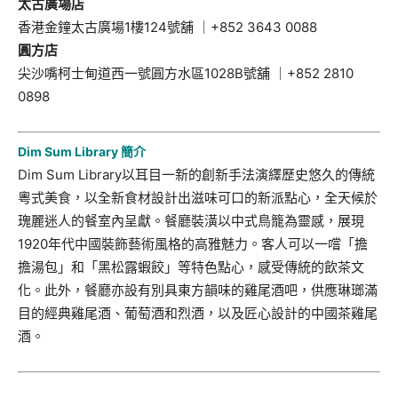
太古廣場店
香港金鐘太古廣場1樓124號舖 ｜+852 3643 0088
圓方店
尖沙嘴柯士甸道西一號圓方水區1028B號舖 ｜+852 2810
0898
Dim Sum Library
簡介
Dim Sum Library以耳目一新的創新手法演繹歷史悠久的傳統
粵式美食，以全新食材設計出滋味可口的新派點心，全天候於
瑰麗迷人的餐室內呈獻。餐廳裝潢以中式鳥籠為靈感，展現
1920年代中國裝飾藝術風格的高雅魅力。客人可以一嚐「擔
擔湯包」和「黑松露蝦餃」等特色點心，感受傳統的飲茶文
化。此外，餐廳亦設有別具東方韻味的雞尾酒吧，供應琳瑯滿
目的經典雞尾酒、葡萄酒和烈酒，以及匠心設計的中國茶雞尾
酒。