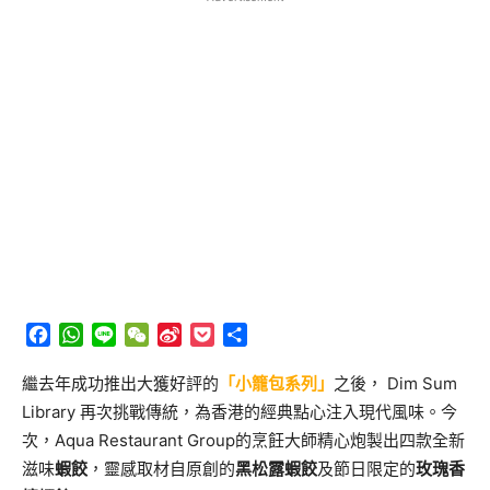
Facebook
WhatsApp
Line
WeChat
Sina
Pocket
分
Weibo
享
繼去年成功推出大獲好評的
「小籠包系列」
之後， Dim Sum
Library 再次挑戰傳統，為香港的經典點心注入現代風味。今
次，Aqua Restaurant Group的烹飪大師精心炮製出四款全新
滋味
蝦餃
，靈感取材自原創的
黑松露蝦餃
及節日限定的
玫瑰
香