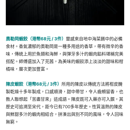
奧勒岡蝦餃（港幣
68
元
/ 3
件）
靈感來自地中海菜餚中的必備
食材。香氣濃郁的奧勒岡是一種多用途的香草，帶有微辛的香
味，傳統上用於魚類和海鮮，與彈牙多汁的蝦肉餡料堪稱完美
搭配。師傅還加入了芫茜，為美味的蝦餃添上淡淡的甜味和柑
橘味，層次更加豐富。
陳皮蝦餃（港幣
68
元
/ 3
件）
所用的陳皮以傳統方法將柑皮醃
製乾燥十多年製成，口感順滑，甜中帶甘，令人齒頰留香，也
教人聯想起「苦盡甘來」這成語。陳皮既可入藥亦可入饌，其
歷史可追溯至宋代，距今已有700多年歷史。性質溫熱的陳皮
與鮮甜多汁的蝦肉相結合，拼湊出與別不同的風味，令人回味
無窮。