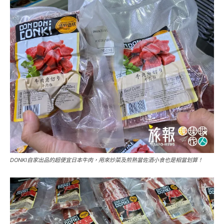
DONKI自家出品的超便宜日本牛肉，用來炒菜及煎熟當佐酒小食也是相當划算！