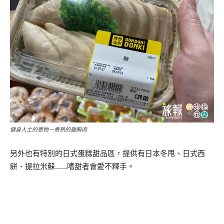
健身人士的恩物－煮熟的雞胸肉
另外也有特別的日式蛋糕甜品區，提供有日本冬甩、日式西
餅、提拉米蘇……嗜甜者會愛不釋手。