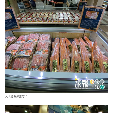
大大份長腳蟹呀！