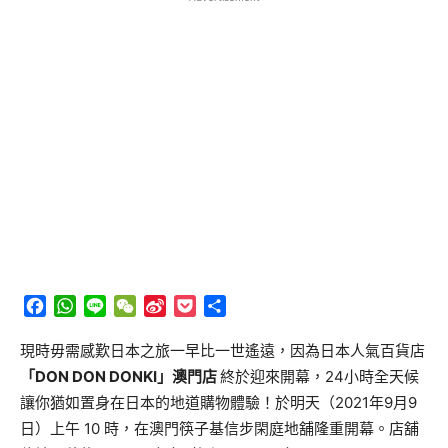
Facebook
WhatsApp
Line
WeChat
Sina
Pocket
分
Weibo
享
現時毋需感歎日本之旅一早比一世遙遠，因為日本人氣百貨店
「DON DON DONKI」澳門店
終於迎來開幕，24小時全天候
讓你猶如置身在日本的地道購物體驗！於明天（2021年9月9
日）上午 10 時，在澳門筷子基信步閑庭地舖隆重開幕。店舖