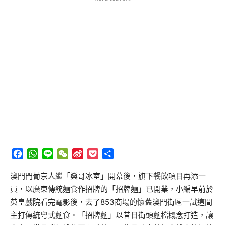
Facebook
WhatsApp
Line
WeChat
Sina
Pocket
分
Weibo
享
澳門門葡京人繼「燊哥冰室」開幕後，旗下餐飲項目再添一
員，以廣東傳統麵食作招牌的「招牌麵」已開業，小編早前於
英皇戲院看完電影後，去了853商場的懷舊澳門街區一試這間
主打傳統粵式麵食。「招牌麵」以昔日街頭麵檔概念打造，讓