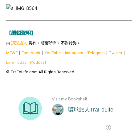
【編輯聲明】
由
環球旅人
製作，版權所有，不得抄襲。
MEWE
｜
Facebook
｜
YouTube
｜
Instagram
｜
Telegram
｜
Twitter
｜
Line Today
｜
Podcast
© TraFoLife.com All Rights Reserved.