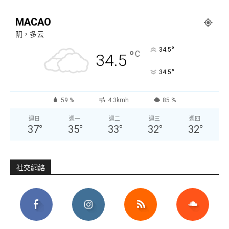
MACAO
阴，多云
°
34.5
°
C
34.5
°
34.5
59 %
4.3kmh
85 %
週日
週一
週二
週三
週四
37
°
35
°
33
°
32
°
32
°
社交網絡