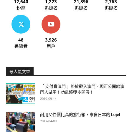
12,640
1,223
21,896
2,763
粉絲
追隨者
追隨者
追隨者
48
3,926
追隨者
用戶
最人氣文章
「 支付寶澳門 」終於殺入澳門，現正公開給澳
門人試用！功能將逐步開展！
2019-09-14
耐用又性價比高的旅行箱，來自日本的 Lojel
2017-04-09