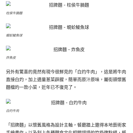
柱侯牛腩麵
蜆蚧鯪魚球
炸魚皮
另外有驚喜的竟然有現今很鮮見的「白灼牛肉」，這是將牛肉
直接白灼，加上適量蔥菜辟腥，簡單而原汁原味，屬街頭懷舊
麵檔的一款小菜，近年已不復見了。
白灼牛肉
「招牌麵」以懷舊風格為設計主軸，餐廳牆上邀得本地藝術家
手繪畫作，以及刻上各種麵食文化相關詞語的竹掛牌點綴，餐