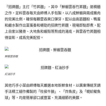
「招牌麵」主打「竹昇麵」，其中「鮮蝦雲吞竹昇麵」是精髓
之作，足料雲吞每天由師傅人手包製，以八成鮮蝦與兩成豬肉
的完美比例，確保每顆雲吞爽口彈牙，配以由高筋麵粉、鴨蛋
和鹼水製作出富蛋香和嚼勁的招牌竹昇麵，現場即點即煮，配
上自家以豬骨、大地魚和蝦殼等熬成的湯底，與雲吞竹昇麵相
得益彰，成爲完美配搭。
鮮蝦雲吞麵
紅油抄手
其他巧手小菜由師傅每天嚴選本地新鮮食材，以廣東傳統烹調
手法精工細作備製的「柱侯牛腩」、「炸魚皮」及「蜆蚧鯪魚
球」等，均是簡單卻口感豐富、充滿細節的美饌。