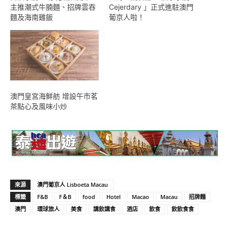
主推潮式牛腩麵、招牌雲吞
Cejerdary 」正式進駐澳門
麵及海南雞飯
葡京人啦！
澳門皇宮海鮮舫 增設午市茗
茶點心及風味小炒
來源
澳門葡京人 Lisboeta Macau
標籤
F&B
F＆B
food
Hotel
Macao
Macau
招牌麵
澳門
環球旅人
美食
講飲講食
酒店
飲食
飲飲食食