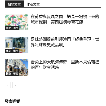
相關文章
作者文章
在荷香與夏風之間，遇見一場慢下來的
城市假期－第四屆橫琴荷花節
藝文‧澳門
足球熱潮提前引爆澳門「經典重現・世
界足球歷史藏品展」
藝文‧澳門
舌尖上的大航海傳奇：里斯本貝倫葡撻
的百年甜蜜誘惑
閒遊．葡西
發表迴響