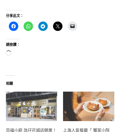
分享此文：
請按讚：
正
在
載
入...
相關
百福小廚 氹仔花城店開業！
上海人氣餐廳「 蟹家小院