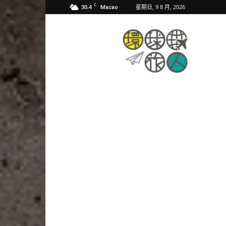
C
30.4
星期日, 9 8 月, 2026
Macao
環
球
旅
人