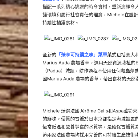
搭配一系列精心挑選的時令食材，重新演繹令
護環境和履行社會責任的理念，Michele在
持續性捕獲食材。
全新的
「臻享可持續之味」菜單
菜式包括意大
Marius Auda 農場香草。選用天然資源栽植
（Padua）城鎮，耕作過程不使用任何殺蟲
國Marius Auda 農場的香草，帶出食材的天
Michele 臻選法國Jérôme Galis和Aspa
的鮮味。優質的雪蟹於日本京都指定海域設置
恆常低温和營養豐富的水質等，是確保雪蟹質素的另一
這兩家法國農場均採用完善的可持續生產技術