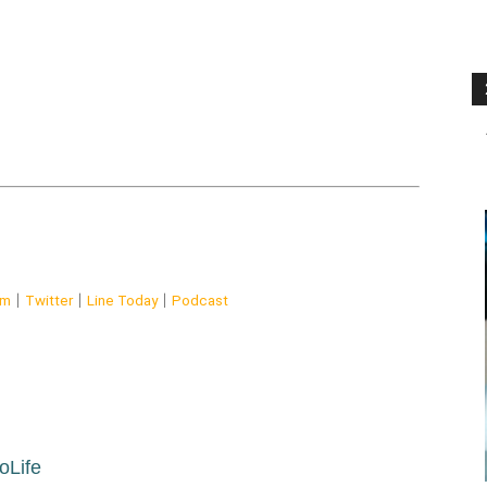
am
｜
Twitter
｜
Line Today
｜
Podcast