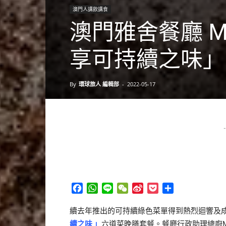
澳門人講飲講食
澳門雅舍餐廳 M
享可持續之味」
By
環球旅人 編輯部
-
2022-05-17
-
Facebook
WhatsApp
Line
WeChat
Sina
Pocket
分
Weibo
享
續去年推出的可持續綠色菜單得到熱烈迴響及
續之味 」
六道菜晚膳套餐。餐廳行政助理總廚Mich