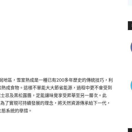
潟地區，雪室熟成是一種已有200多年歷史的傳統技巧，利
和熟成食物。這樣不單能大大節省能源，過程中更不會受到
2年威士忌及黑松露醬，定能讓味覺享受昇華至另一層次。此
諾，為了實現可持續發展的理念，將天然資源傳承給下一代，
生態系統的舉措。