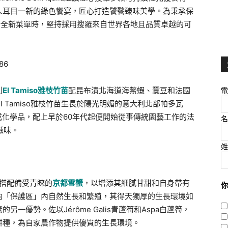
人耳目一新的綠色饗宴，匠心打造饕餮臻味美學。為秉承保
設計全新菜單時，堅持採用搜羅來自世界各地且品質卓越的可
電
利
El Tamiso
雅枝竹苗
配昆布漬北海道海鰲蝦、蠶豆和法國
的El Tamiso雅枝竹苗生長於陽光明媚的意大利北部帕多瓦
劑或化學品，配上早於60年代起便開始從事傳統園藝工作的法
名
然滋味。
姓
蘆筍來搭配備受青睞的
京都雪蟹
，以增添其細膩甘甜和自身帶有
你
的「保護區」內自然生長和繁殖，其得天獨厚的生長環境如
優勢。佐以Jérôme Galis青蘆筍和Aspa白蘆筍，
耕種，為自家農作物提供優質的生長環境。