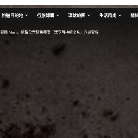
旅遊目的地
行旅錦囊
環球旅團
生活風尚
關
餐廳 Manor 續推全新綠色饗宴「臻享可持續之味」六道套餐