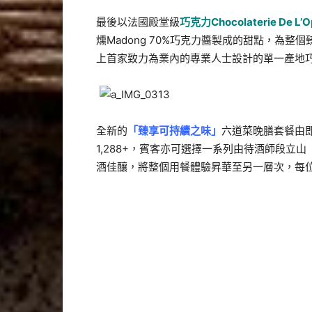
最後以法國殿堂級
巧克力
Chocolaterie De L’
燻Madong 70%巧克力醬製成的甜點，為整個臻味之
上首家致力為業內的專業人士設計的單一產地
全新的
「臻享可持續之味」
六道菜晚膳套餐由即
1,288+，賓客亦可選擇一系列由待酒師段立山
酒佳釀，將整個用餐體驗昇華至另一層次，每位價