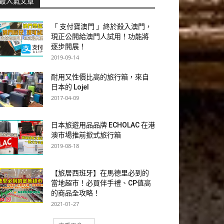
最人氣文章
「 支付寶澳門 」終於殺入澳門，
現正公開給澳門人試用！功能將
逐步開展！
2019-09-14
耐用又性價比高的旅行箱，來自
日本的 Lojel
2017-04-09
日本旅遊用品品牌 ECHOLAC 在港
澳市場推前掀式旅行箱
2019-08-18
【旅居西班牙】在馬德里必到的
當地超市！必買伴手禮、CP值高
的商品全攻略！
2021-01-27