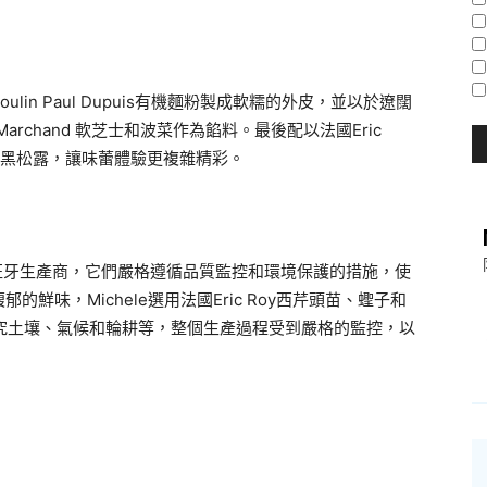
oulin Paul Dupuis有機麵粉製成軟糯的外皮，並以於遼闊
Marchand 軟芝士和波菜作為餡料。最後配以法國Eric
igord黑松露，讓味蕾體驗更複雜精彩。
班牙生產商，它們嚴格遵循品質監控和環境保護的措施，使
味，Michele選用法國Eric Roy西芹頭苗、蟶子和
菜從研究土壤、氣候和輪耕等，整個生產過程受到嚴格的監控，以