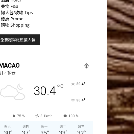
美食 F&B
懶人包/攻略 Tips
優惠 Promo
購物 Shopping
MACAO
阴，多云
°
30.4
°
C
30.4
°
30.4
75 %
3.1kmh
100 %
週六
週日
週一
週二
週三
30
°
37
°
35
°
33
°
32
°