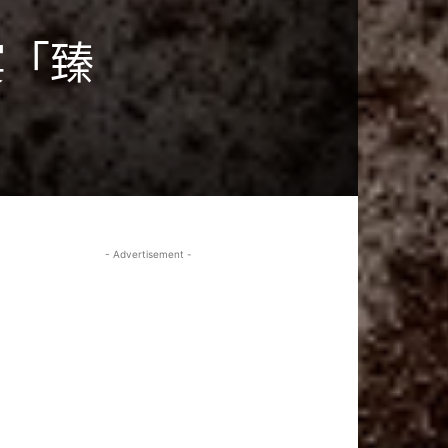
宴「臻
- Advertisement -