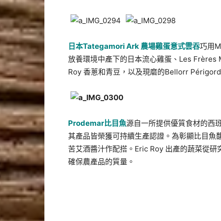
日本
Tategamori Ark
農場雞蛋意式雲吞
巧用M
放養環境中產下的日本流心雞蛋、Les Frères 
Roy 香蔥和青豆，以及現磨的Bellorr Pér
Prodemar
比目魚
源自一所提供優質食材的西
其產品皆榮獲可持續生產認證。為彰顯比目魚馥郁的鮮
苦艾酒醬汁作配搭。Eric Roy 出產的蔬
確保農產品的質量。