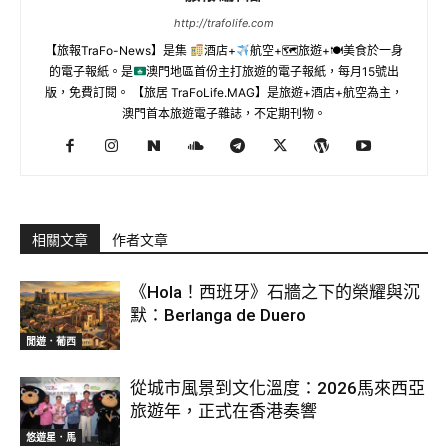
http://trafolife.com
【旅報TraFo-News】是集
酒店+
航空+🗺旅遊+🍽美食於一身
的電子報紙。是
澳門地區首份主打旅遊的電子報紙，每月15號出
版，免費訂閱。 【旅居 TraFoLife.MAG】是旅遊+酒店+航空為主，
澳門首本旅遊電子雜誌，不定期刊物。
相關文章
作者文章
《Hola！西班牙》石牆之下的榮耀與沉
默：Berlanga de Duero
閒遊．葡西
從城市風景到文化溫度：2026馬來西亞
旅遊年，正式在香港奏響
悠遊星．馬