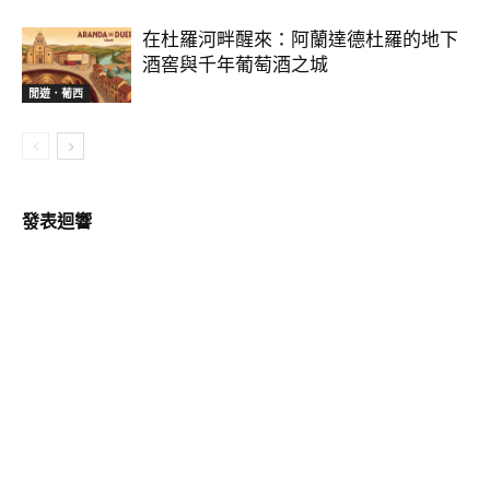
在杜羅河畔醒來：阿蘭達德杜羅的地下
酒窖與千年葡萄酒之城
閒遊．葡西
發表迴響