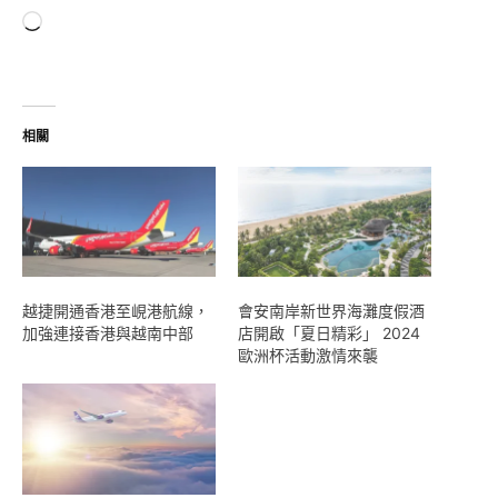
正
在
載
入...
相關
越捷開通香港至峴港航線，
會安南岸新世界海灘度假酒
加強連接香港與越南中部
店開啟「夏日精彩」 2024
歐洲杯活動激情來襲