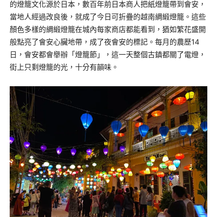
的燈籠文化源於日本，數百年前日本商人把紙燈籠帶到會安，
當地人經過改良後，就成了今日可折疊的越南綢緞燈籠。這些
顏色多樣的綢緞燈籠在城內每家商店都能看到，猶如繁花盛開
般點亮了會安心臟地帶，成了夜會安的標記。每月的農歷14
日，會安都會舉辦「燈籠節」，這一天整個古鎮都關了電燈，
街上只剩燈籠的光，十分有韻味。