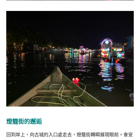
燈籠街的邂逅
回到岸上，向古城的入口處走去，燈籠街轉瞬展現眼前。會安