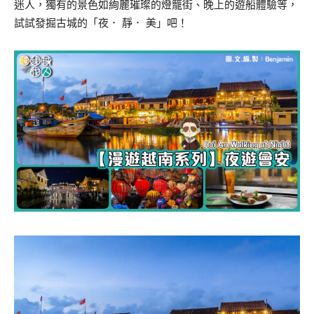
迷人，獨有的景色如絢麗璀璨的燈籠街、晚上的遊船體驗等，
試試發掘古城的「夜． 靜． 美」吧！