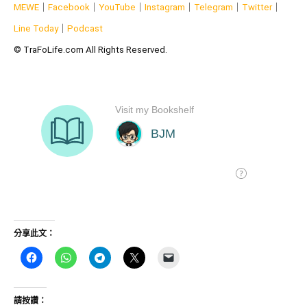
MEWE
｜
Facebook
｜
YouTube
｜
Instagram
｜
Telegram
｜
Twitter
｜
Line Today
｜
Podcast
© TraFoLife.com All Rights Reserved.
分享此文：
請按讚：