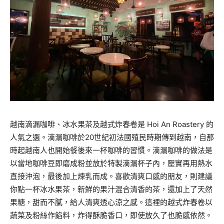
越南滴漏咖啡、冰水果茶及越式炸春卷是 Hoi An Roastery 的
人氣之選。滴漏咖啡於20世紀初法國殖民時期傳到越南，自那
時起越南人也開始餐後來一杯咖啡的習慣。滴漏咖啡的做法是
以當地咖啡豆即磨成粉並放於特製滴漏杯子內，壓實再用熱水
直接沖泡，最後加上煉乳而成。喜歡清爽口感的朋友，則建議
你點一杯冰水果茶，新鮮的果汁混合清香的茶，還加上了天然
果糖，甜而不膩，給人清爽透心涼之感。這裡的越式炸春卷以
蔬菜及粉絲作餡料，炸得酥脆香口，即使放久了也脆感依然。