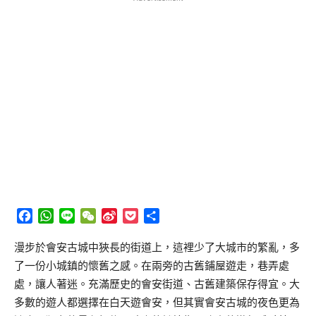
Facebook
WhatsApp
Line
WeChat
Sina
Pocket
分
Weibo
享
漫步於會安古城中狹長的街道上，這裡少了大城市的繁亂，多
了一份小城鎮的懷舊之感。在兩旁的古舊鋪屋遊走，巷弄處
處，讓人著迷。充滿歷史的會安街道、古舊建築保存得宜。大
多數的遊人都選擇在白天遊會安，但其實會安古城的夜色更為