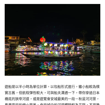
遊船是以半小時為單位計算，以包船形式進行，雖小船較為樸
實古舊，但航程彈性較大，可與船夫溝通一下，帶你穿過日本
橋底的狹窄河道，或是遊覽會安城最美的一段－秋盆河河景，
看盡兩岸的燈火華美。會安城中的河道體驗較為平靜，不用擔