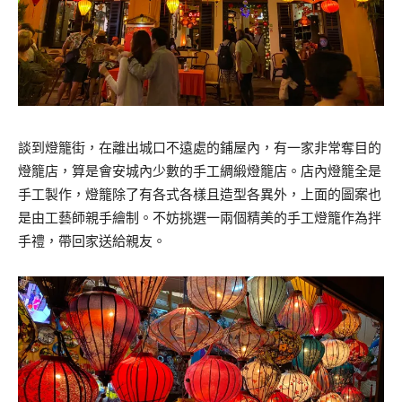
談到燈籠街，在離出城口不遠處的鋪屋內，有一家非常奪目的
燈籠店，算是會安城內少數的手工綢緞燈籠店。店內燈籠全是
手工製作，燈籠除了有各式各樣且造型各異外，上面的圖案也
是由工藝師親手繪制。不妨挑選一兩個精美的手工燈籠作為拌
手禮，帶回家送給親友。